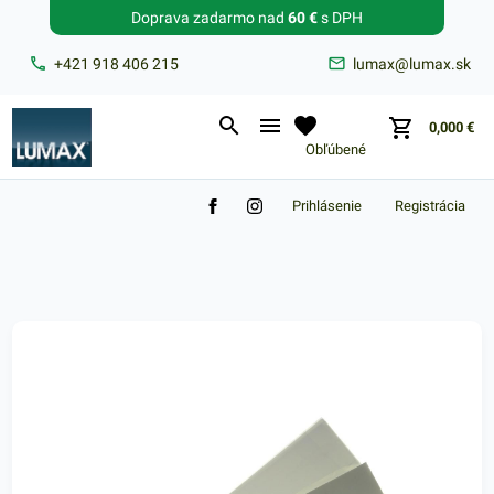
Doprava zadarmo nad
60 €
s DPH
Zabudnuté heslo?
+421 918 406 215
lumax@lumax.sk
E-mail
0,000
€
Obľúbené
Prihlásenie
Registrácia
Nákupný košík je prázdny