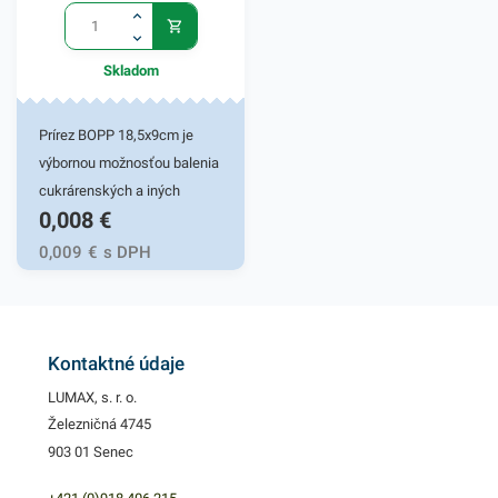
Skladom
Prírez BOPP 18,5x9cm je
výbornou možnosťou balenia
cukrárenských a iných
0,008
€
potravinových výrobkov.
Svoje praktické využitie
0,009
€
s DPH
nájde v obchodoch, rôznych
gastro prevádzkach, ako aj
vo vašej domácnosti. Svojím
pevným BOPP zložením a
Kontaktné údaje
ľahkou hmotnosťou zaisťuje
LUMAX, s. r. o.
jednoduchú manipuláciu pri
Železničná 4745
balení rôznych dezertov a
903 01 Senec
tort. Výhody BOPP materiálu
sú okrem iného v znížení