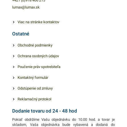
+421 (0)918 406 215
priepustnosti vodných pár,
lumax@lumax.sk
mechanická pevnosť, prírezy
sa menej naťahujú, majú
Viac na stránke kontaktov
lepší vzhľad a odolnosť proti
Ostatné
roztrhnutiu. Skvelo ochráni
dezerty pred vysušením.
Obchodné podmienky
Prírez je rezaný v rozmeroch
Ochrana osobných údajov
18,5x9cm. Vylepšite balenie
cukrovinárskych a iných
Poučenie práv spotrebiteľa
výrobkov praktickým
prírezom. Balenie obsahuje
Kontaktný formulár
1ks priehľadného prírezu. V
Odstúpenie od zmluvy
našej ponuke nájdete ďalšie
podobné produkty.
Reklamačný protokol
Dodanie tovaru od 24 - 48 hod
Pokiaľ obdržíme Vašu objednávku do 10.00 hod. a tovar je
skladom, Vaša objednávka bude vybavená a dodaná do