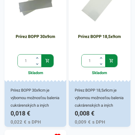
Prírez BOPP 30x9cm
Prírez BOPP 18,5x9cm
Skladom
Skladom
Prírez BOPP 30x9cm je
Prírez BOPP 18,5x9cm je
výbornou možnosťou balenia
výbornou možnosťou balenia
cukrárenských a iných
cukrárenských a iných
0,018
€
0,008
€
potravinových výrobkov.
potravinových výrobkov.
Svoje praktické využitie
Svoje praktické využitie
0,022
€
s DPH
0,009
€
s DPH
nájde v obchodoch, rôznych
nájde v obchodoch, rôznych