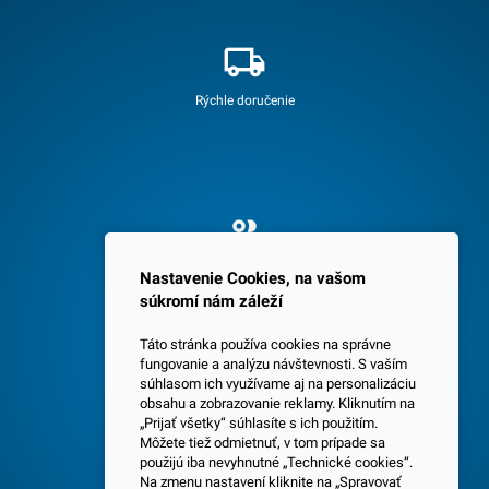
Rýchle doručenie
Spokojných 3600 zákazníkov
Nastavenie Cookies, na vašom
súkromí nám záleží
Táto stránka používa cookies na správne
fungovanie a analýzu návštevnosti. S vaším
súhlasom ich využívame aj na personalizáciu
obsahu a zobrazovanie reklamy. Kliknutím na
„Prijať všetky“ súhlasíte s ich použitím.
Centrála a predajňa v Senci
Môžete tiež odmietnuť, v tom prípade sa
použijú iba nevyhnutné „Technické cookies“.
Na zmenu nastavení kliknite na „Spravovať