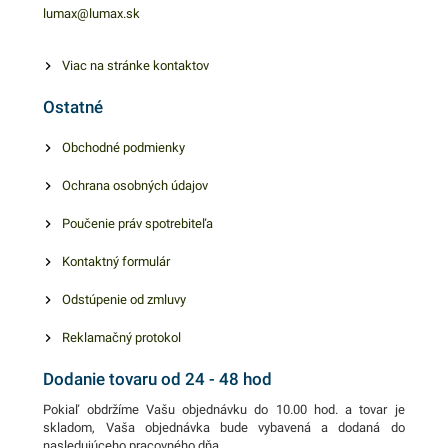
nepríjemnosť manipulácie s
lumax@lumax.sk
odpadom. Využiť ich môžete
aj na uskladnenie sezónneho
Viac na stránke kontaktov
oblečenia alebo počas
Ostatné
sťahovania. Vrecia sú tiež
vhodné na balenie výrobkov
Obchodné podmienky
pred navlhnutím, vyschnutím
Ochrana osobných údajov
či znečistením. V našej
ponuke nájdete ďalšie
Poučenie práv spotrebiteľa
podobné produkty, ktoré vás
zaručene oslovia.
Kontaktný formulár
Odstúpenie od zmluvy
Reklamačný protokol
Dodanie tovaru od 24 - 48 hod
Pokiaľ obdržíme Vašu objednávku do 10.00 hod. a tovar je
skladom, Vaša objednávka bude vybavená a dodaná do
nasledujúceho pracovného dňa.