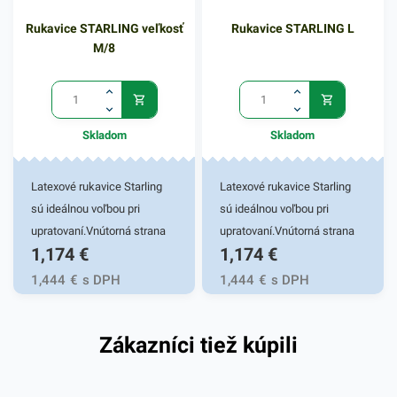
- žltej farby.
- žltej farby.
Rukavice STARLING veľkosť
Rukavice STARLING L
M/8
Skladom
Skladom
Latexové rukavice Starling
Latexové rukavice Starling
sú ideálnou voľbou pri
sú ideálnou voľbou pri
upratovaní.Vnútorná strana
upratovaní.Vnútorná strana
1,174
€
1,174
€
dlane a prstov má špeciálnu
dlane a prstov má špeciálnu
protišmykovú úpravu, čo
protišmykovú úpravu, čo
1,444
€
s DPH
1,444
€
s DPH
zaručí mať veci pevne v
zaručí mať veci pevne v
rukách. Velúrová vložka zasa
rukách. Velúrová vložka zasa
Zákazníci tiež kúpili
uľahčuje nasadenie.
uľahčuje nasadenie.
velúrovaná. Sú obľubené aj
velúrovaná. Sú obľubené aj
vďaka ich dlhej životnosti a
vďaka ich dlhej životnosti a