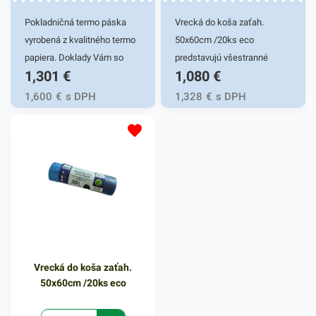
zaručene oslovia.
Pokladničná termo páska
Vrecká do koša zaťah.
vyrobená z kvalitného termo
50x60cm /20ks eco
papiera. Doklady Vám so
predstavujú všestranné
1,301
€
1,080
€
správnym skladovaním
využitie. Hrúbka vriec je 12
zaručia čitateľnosť 5 rokov.
mikrónov. Vrecia sú vysoko
1,600
€
s DPH
1,328
€
s DPH
Vhodné do registračných
flexibilné a odolné. Vďaka
pokladní, POS terminálov,
elastickému materiálu ľahko
váh, zdravotníckych
prispôsobia svoj tvar
zariadení, meracích
obrysom odpadkov a to bez
prístrojov, cestovných lístkov
pretrhnutia. Praktické
a pod. Rozmer 80/80/12 mm
zaťahovacie vrecia do košov
(šírka/priemer/dutinka)
či zberných nádob, vyrobené
Dĺžka návinu 80m.
z mikroténu. Zabezpečujú
komfort a uľahčujú
Vrecká do koša zaťah.
nepríjemnosť manipulácie s
50x60cm /20ks eco
odpadom. Využiť ich môžete
aj na uskladnenie sezónneho