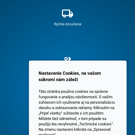
Rýchle doručenie
Spokojných 3600 zákazníkov
Nastavenie Cookies, na vašom
súkromí nám záleží
Táto stránka používa cookies na správne
fungovanie a analýzu návštevnosti. S vaším
súhlasom ich využívame aj na personalizáciu
obsahu a zobrazovanie reklamy. Kliknutím na
„Prijať všetky“ súhlasíte s ich použitím.
Centrála a predajňa v Senci
Môžete tiež odmietnuť, v tom prípade sa
použijú iba nevyhnutné „Technické cookies“.
Na zmenu nastavení kliknite na „Spravovať
možnosti“.