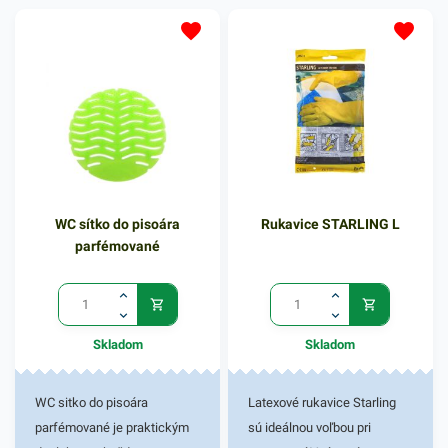
100% ochrane pri čistení s
100% ochrane pri čistení s
bežnými čistiacimi
bežnými čistiacimi
prostriedkami. Balené v páre
prostriedkami. Balené v páre
- žltej farby.
- žltej farby.
WC sítko do pisoára
Rukavice STARLING L
parfémované
Skladom
Skladom
WC sitko do pisoára
Latexové rukavice Starling
parfémované je praktickým
sú ideálnou voľbou pri