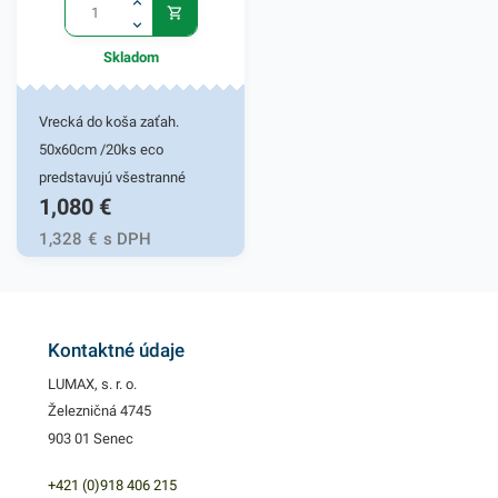
oblečenia alebo počas
sťahovania. Vrecia sú tiež
Skladom
vhodné na balenie výrobkov
pred navlhnutím, vyschnutím
či znečistením. V našej
Vrecká do koša zaťah.
ponuke nájdete ďalšie
50x60cm /20ks eco
podobné produkty, ktoré vás
predstavujú všestranné
1,080
€
zaručene oslovia.
využitie. Hrúbka vriec je 12
mikrónov. Vrecia sú vysoko
1,328
€
s DPH
flexibilné a odolné. Vďaka
elastickému materiálu ľahko
prispôsobia svoj tvar
obrysom odpadkov a to bez
Kontaktné údaje
pretrhnutia. Praktické
LUMAX, s. r. o.
zaťahovacie vrecia do košov
Železničná 4745
či zberných nádob, vyrobené
903 01 Senec
z mikroténu. Zabezpečujú
komfort a uľahčujú
+421 (0)918 406 215