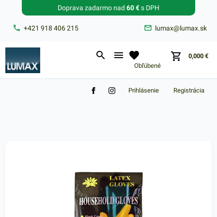
Doprava zadarmo nad
60 €
s DPH
Zabudnuté heslo?
+421 918 406 215
lumax@lumax.sk
E-mail
0,000
€
Obľúbené
Prihlásenie
Registrácia
Nákupný košík je prázdny