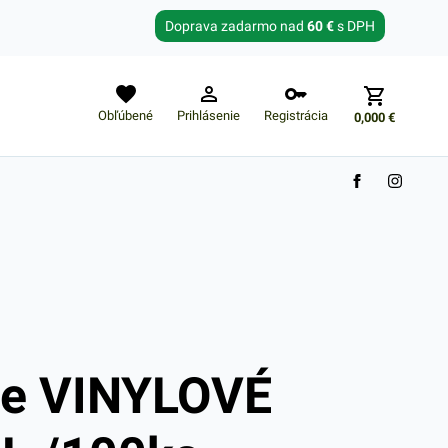
Zabudnuté heslo?
Doprava zadarmo nad
60 €
s DPH
E-mail
Obľúbené
Prihlásenie
Registrácia
0,000
€
Nákupný košík je prázdny
ce VINYLOVÉ