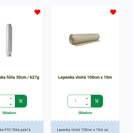
trnatívou latexových
zprašnosť zaisťuje
oužitie aj v
a pri práci s
mi. Vinylové rukavice sa
ajmä v zdravotníctve,
skom priemysle a
ckom priemysle. Balené
m 100 ks balení.
ska fólia 30cm / 627g
Lepenka vlnitá 100cm x 10m
Skladom
Skladom
ka PVC fólia patrí k
Lepenka vlnitá 100cm x 10m sa