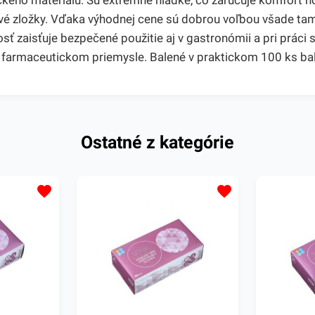
ckého materiálu. Sú extrémne hladké, čo zaručuje komfort n
ové zložky. Vďaka výhodnej cene sú dobrou voľbou všade tam,
ť zaisťuje bezpečené použitie aj v gastronómii a pri práci s
 farmaceutickom priemysle. Balené v praktickom 100 ks bal
Ostatné z kategórie