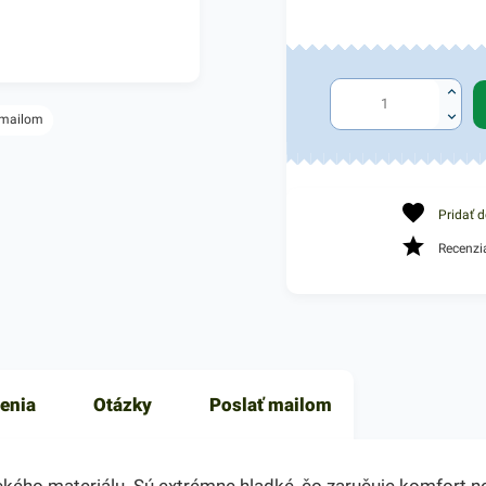
 mailom
Pridať 
Recenzi
enia
Otázky
Poslať mailom