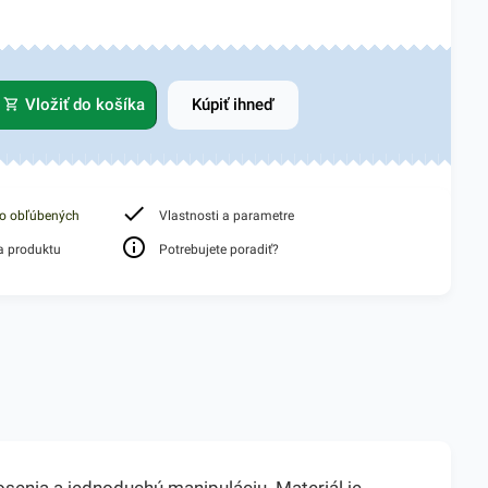
Vložiť do košíka
Kúpiť ihneď
do obľúbených
Vlastnosti a parametre
a produktu
Potrebujete poradiť?