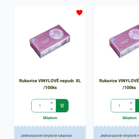
vhodnou aletrnatívou latexových
vhodnou aletrnatívou l
rukavíc. Bezprašnosť zaisťuje
rukavíc. Bezprašnosť za
bezpečené použitie aj v
bezpečené použitie aj v
gastronómii a pri práci s
gastronómii a pri práci
cytostytikami. Vinylové rukavice sa
cytostytikami. Vinylové
používajú najmä v zdravotníctve,
používajú najmä v zdra
potravinárskom priemysle a
potravinárskom priemy
farmaceutickom priemysle. Balené
farmaceutickom priemy
v praktickom 100 ks balení.
v praktickom 100 ks bal
Rukavice VINYLOVÉ nepudr. XL
Rukavice VINYLOVÉ
/100ks
/100ks
Skladom
Skladom
Jednorazové vinylové rukavice
Jednorazové vinylové r