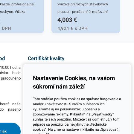
 každej profesionálnej
využíva pri rôznych stavebných
 kuchyne. Vďaka
prácach, prerábaní či maľovaní
€
4,003
€
ľnutiu a
vášho domova či pracovného
osti vzduchu, pachov a
priestoru. Lepenka je vyrobená z
s DPH
4,924
€
s DPH
hovajú vaše potraviny
recyklovaného papiera, ktorý je
 a voňavé. Manipulácia
pevný a odolný. Vlnitá lepenka má
 jednoduchá. 30cm x
viacvrstvovú štruktúru, ktorá je
inárska PVC fólia
tvorená hladkým a zvlneným
hod
Certifikát kvality
st have každej
hrubým papierom. Okrem ťažkých
10.00 hod. a
Všetky naše výrobky disponujú slovenským i
nej či domácej
predmetov spoľahlivo ochráni
návka bude
európskym certifikátom kvality, čo považujeme za
Nastavenie Cookies, na vašom
o pracovného
jeden z dôležitých ukazovateľov zodpovedného
ďaka dobrému priľnutiu
keramiku, sklo a všetko krehké, čo
podnikania.
súkromí nám záleží
tnosti vzduchu, pachov
je nutné pri prenášaní alebo
uchovajú vaše potraviny
skladovaní zaistiť pred
Viac informácií
Táto stránka používa cookies na správne fungovanie a
 a voňavé. Manipulácia
poškodením. Balenie obsahuje 1
berať naše
Potrebujete viac informácií ohľadom pravidelnej
analýzu návštevnosti. S vaším súhlasom ich
 jednoduchá. 30cm x
rolku v rozmeroch 100cm x 10m. V
využívame aj na personalizáciu obsahu a
 do našeho
dlhodobej spolupráce pri odberoch? Prosím
zobrazovanie reklamy. Kliknutím na „Prijať všetky“
skontaktujte sa s naším obchodným tímom a
inárska PVC fólia
našej širokej ponuke nájdete ďalšie
súhlasíte s ich použitím. Môžete tiež odmietnuť, v tom
dohodnite si stretnutie kdekoľvek na Slovensku.
st have každej
podobné produkty.
prípade sa použijú iba nevyhnutné „Technické
Radi Vás navštívime.
cookies“. Na zmenu nastavení kliknite na „Spravovať
niek
nej či domácej