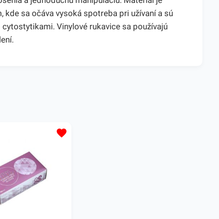
osenia a jednoduchú manipuláciu. Materiál je
 kde sa očáva vysoká spotreba pri užívaní a sú
 cytostytikami. Vinylové rukavice sa používajú
ení.