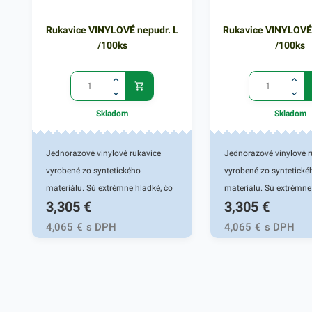
Rukavice VINYLOVÉ nepudr. L
Rukavice VINYLOVÉ
/100ks
/100ks
Skladom
Skladom
Jednorazové vinylové rukavice
Jednorazové vinylové r
vyrobené zo syntetického
vyrobené zo syntetické
materiálu. Sú extrémne hladké, čo
materiálu. Sú extrémne
3,305
€
3,305
€
zaručuje komfort nosenia a
zaručuje komfort nosen
jednoduchú manipuláciu. Materiál
jednoduchú manipuláci
4,065
€
s DPH
4,065
€
s DPH
je vhodný aj pre alergikov, nakoľko
je vhodný aj pre alergi
neobsahujú latexové zložky.
neobsahujú latexové zl
Vďaka výhodnej cene sú dobrou
Vďaka výhodnej cene s
voľbou všade tam, kde sa očáva
voľbou všade tam, kde
vysoká spotreba pri užívaní a sú
vysoká spotreba pri uží