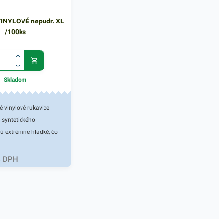
VINYLOVÉ nepudr. XL
/100ks
Skladom
 vinylové rukavice
 syntetického
Sú extrémne hladké, čo
€
mfort nosenia a
 manipuláciu. Materiál
s DPH
 pre alergikov, nakoľko
latexové zložky.
dnej cene sú dobrou
de tam, kde sa očáva
reba pri užívaní a sú