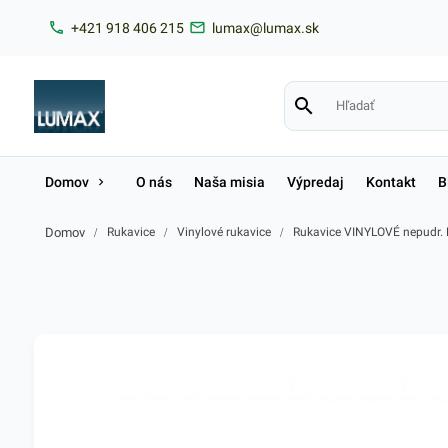
+421 918 406 215
lumax@lumax.sk
Domov
O nás
Naša misia
Výpredaj
Kontakt
B
Domov
/
Rukavice
/
Vinylové rukavice
/
Rukavice VINYLOVÉ nepudr. 