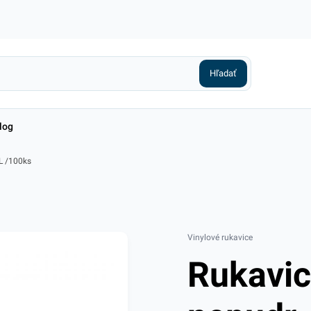
log
L /100ks
Vinylové rukavice
Rukavi