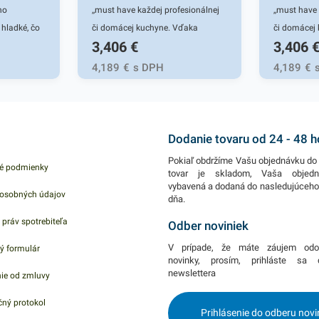
ho
,,must have každej profesionálnej
,,must have
 hladké, čo
či domácej kuchyne. Vďaka
či domácej
3,406
€
3,406
ia a
dobrému priľnutiu a
dobrému pri
u. Materiál
nepriepustnosti vzduchu, pachov a
nepriepustn
4,189
€
s DPH
4,189
€
kov, nakoľko
vlhkosti uchovajú vaše potraviny
vlhkosti uc
ožky.
dlho svieže a voňavé. Manipulácia
dlho svieže
ú dobrou
je rýchla a jednoduchá. 30cm x
je rýchla a
 sa očáva
300mPotravinárska PVC fólia
300mPotrav
Dodanie tovaru od 24 - 48 
vaní a sú
patrí k ,,must have každej
patrí k ,,mu
Pokiaľ obdržíme Vašu objednávku do 
é podmienky
atexových
profesionálnej či domácej
profesionál
tovar je skladom, Vaša objed
vybavená a dodaná do nasledujúceh
isťuje
kuchyne. Vďaka dobrému priľnutiu
kuchyne. V
osobných údajov
dňa.
a nepriepustnosti vzduchu, pachov
a nepriepus
 práv spotrebiteľa
 s
a vlhkosti uchovajú vaše potraviny
a vlhkosti 
Odber noviniek
 rukavice sa
dlho svieže a voňavé. Manipulácia
dlho svieže
V prípade, že máte záujem odo
ý formulár
votníctve,
je rýchla a jednoduchá. 30cm x
je rýchla a
novinky, prosím, prihláste sa
newslettera
ie od zmluvy
sle a
300mPotravinárska PVC fólia
300mPotrav
sle. Balené
patrí k ,,must have každej
patrí k ,,mu
ný protokol
Prihlásenie do odberu novi
ení.
profesionálnej či domácej
profesionál