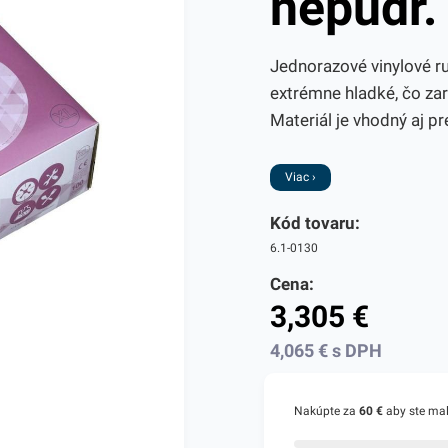
nepudr.
Jednorazové vinylové ru
extrémne hladké, čo za
Materiál je vhodný aj pr
Viac ›
Kód tovaru:
6.1-0130
Cena:
3,305
€
4,065
€
s DPH
Nakúpte za
60 €
aby ste ma