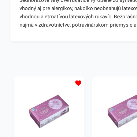
Jednorazové vinylové rukavice vyrobené zo synteti
vhodný aj pre alergikov, nakoľko neobsahujú latex
vhodnou aletrnatívou latexových rukavíc. Bezprašnos
najmä v zdravotníctve, potravinárskom priemysle a