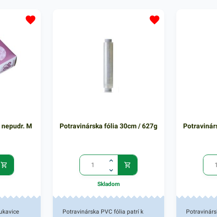
atexových
vhodnou aletrnatívou latexových
vhodnou ale
isťuje
rukavíc. Bezprašnosť zaisťuje
rukavíc. Be
bezpečené použitie aj v
bezpečené p
 s
gastronómii a pri práci s
gastronómii 
 rukavice sa
cytostytikami. Vinylové rukavice sa
cytostytika
votníctve,
používajú najmä v zdravotníctve,
používajú n
sle a
potravinárskom priemysle a
potravinár
sle. Balené
farmaceutickom priemysle. Balené
farmaceuti
ení.
v praktickom 100 ks balení.
v prakticko
 nepudr. M
Potravinárska fólia 30cm / 627g
Potravinár
Skladom
ukavice
Potravinárska PVC fólia patrí k
Potravinárs