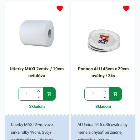
poskytovateľovi. Farba: biela
Utierky MAXI 2vrstv. / 19cm
Podnos ALU 43cm x 29cm
celulóza
oválny / 3ks
Skladom
Skladom
Utierky MAXI 2-vrstvové,
ALUmisa 54,5 x 36 oválna by
šírka rolky 19cm. Svoje
nemala chýbať pri žiadnej