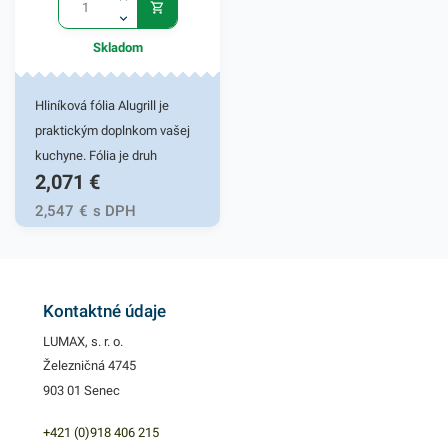
obsahuje 1 kus policového
20µm
papiera s moderným
Skladom
farebným motívom. V našej
ponuke nájdete ďalšie
podobné produkty, ktoré vás
Hliníková fólia Alugrill je
zaručene oslovia.
praktickým doplnkom vašej
kuchyne. Fólia je druh
2,071
€
mäkkého kovového filmu,
ktorý má nielen výhody v
2,547
€
s DPH
odolnosti voči vlhkosti,
vzduchotesnosti, zachovania
vône jedál, ale aj vďaka
svojej lesklej striebornej
Kontaktné údaje
farbe. Fólia z hliníku je
LUMAX, s. r. o.
netoxická, fólie vedia odolať
Železničná 4745
vysokým teplotám a taktiež
903 01 Senec
tu nedochádza k prenikaniu
nízkej teploty. Sú určené na
+421 (0)918 406 215