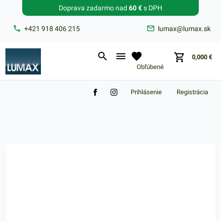
Doprava zadarmo nad
60 €
s DPH
Zabudnuté heslo?
+421 918 406 215
lumax@lumax.sk
E-mail
0,000
€
Obľúbené
Prihlásenie
Registrácia
Nákupný košík je prázdny