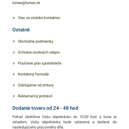
ľahké použitie nie len vo
lumax@lumax.sk
vašej kuchyni, ale aj v
kaviarňach, reštauráciach a
Viac na stránke kontaktov
podobne. Táto potravinová
Ostatné
fólia má vysokú tvrdosť,
silné napätie,
Obchodné podmienky
charakteristickú plasticitu,
Ochrana osobných údajov
vďaka čomu je aj vhodná na
balenie akéhokoľvek tvaru.
Poučenie práv spotrebiteľa
Fólia má rozmery 44cmx8m.
Kontaktný formulár
Odstúpenie od zmluvy
Reklamačný protokol
Dodanie tovaru od 24 - 48 hod
Pokiaľ obdržíme Vašu objednávku do 10.00 hod. a tovar je
skladom, Vaša objednávka bude vybavená a dodaná do
nasledujúceho pracovného dňa.