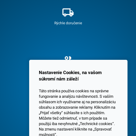
Rýchle doručenie
Spokojných 3600 zákazníkov
Nastavenie Cookies, na vašom
súkromí nám záleží
Táto stránka používa cookies na správne
fungovanie a analýzu návštevnosti. S vaším
súhlasom ich využívame aj na personalizáciu
obsahu a zobrazovanie reklamy. Kliknutím na
„Prijať všetky“ súhlasíte s ich použitím.
Centrála a predajňa v Senci
Môžete tiež odmietnuť, v tom prípade sa
použijú iba nevyhnutné „Technické cookies“.
Na zmenu nastavení kliknite na „Spravovať
možnosti“.