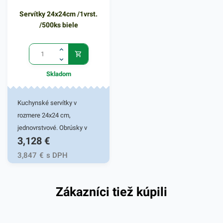
Servítky 24x24cm /1vrst.
/500ks biele
Skladom
Kuchynské servítky v
rozmere 24x24 cm,
jednovrstvové. Obrúsky v
3,128
€
bielej farbe v praktickom
balení 500ks. Používajú sa v
3,847
€
s DPH
reštauráciách, vo výdajniach
stravy a pod. 1 - vrstva
Zákazníci tiež kúpili
kvalitného papiera poskytne
kvalitnú službu užívateľovi a
ekonomickú službu