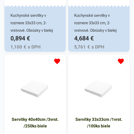
Kuchynské servítky v
Kuchynské servítky v
rozmere 33x33 cm, 2-
rozmere 33x33 cm, 2-
vrstvové. Obrúsky v bielej
vrstvové. Obrúsky v bielej
0,894
€
4,684
€
farbe v balení 50ks.
farbe v balení 50ks.
Používajú sa v reštauráciách,
Používajú sa v reštauráciách,
1,100
€
s DPH
5,761
€
s DPH
v domácnostiach a pod.
v domácnostiach a pod.
Dvojvrstvové prevedenie
Dvojvrstvové prevedenie
kvalitného papiera poskytne
kvalitného papiera poskytne
kvalitnú službu užívateľovi a
kvalitnú službu užívateľovi a
dodá eleganciu pri
dodá eleganciu pri
servírovaní jedál. Farba: biela
servírovaní jedál. Farba: biela
Servítky 40x40cm /3vrst.
Servítky 33x33cm /1vrst.
/250ks biele
/100ks biele