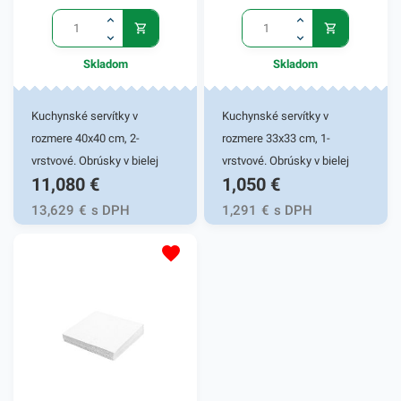
Skladom
Skladom
Kuchynské servítky v
Kuchynské servítky v
rozmere 40x40 cm, 2-
rozmere 33x33 cm, 1-
vrstvové. Obrúsky v bielej
vrstvové. Obrúsky v bielej
11,080
€
1,050
€
farbe v balení 50ks.
farbe v balení 100ks.
Používajú sa v reštauráciách,
Používajú sa v reštauráciách,
13,629
€
s DPH
1,291
€
s DPH
v domácnostiach a pod.
v domácnostiach a pod.
Dvojvrstvové prevedenie
Kvalitné prevedenie papiera
kvalitného papiera poskytne
poskytne kvalitnú službu
kvalitnú službu užívateľovi a
užívateľovi a dodá eleganciu
dodá eleganciu pri
pri servírovaní jedál. Farba:
servírovaní jedál. Farba: žltá
žltozelená