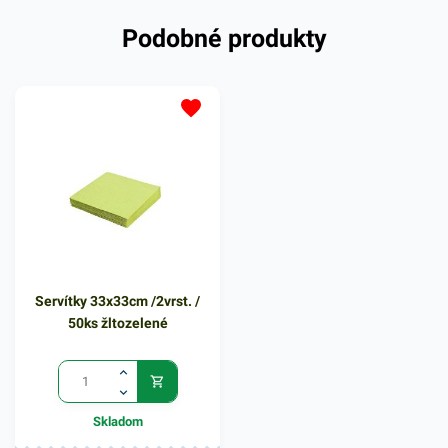
kvalitného papiera poskytne
Podobné produkty
kvalitnú službu užívateľovi a
dodá eleganciu pri
servírovaní jedál. Farba: biela
Servítky 33x33cm /2vrst. /
50ks žltozelené
Skladom