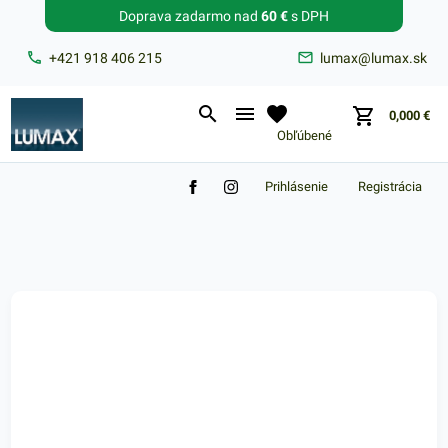
Doprava zadarmo nad
60 €
s DPH
Zabudnuté heslo?
+421 918 406 215
lumax@lumax.sk
E-mail
0,000
€
Obľúbené
Prihlásenie
Registrácia
Nákupný košík je prázdny