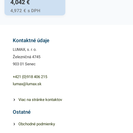
4,042
€
tmavomodrej farbe v balení
250ks. Používajú sa v
4,972
€
s DPH
reštauráciách, v
domácnostiach a pod.
Dvojvrstvové prevedenie
kvalitného papiera poskytne
Kontaktné údaje
kvalitnú službu užívateľovi a
LUMAX, s. r. o.
dodá eleganciu pri
Železničná 4745
servírovaní jedál. Farba: biela
903 01 Senec
+421 (0)918 406 215
lumax@lumax.sk
Viac na stránke kontaktov
Ostatné
Obchodné podmienky