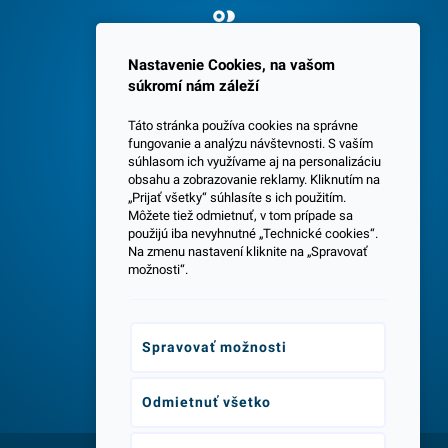
Spokojných 3600 zákazníkov
Nastavenie Cookies, na vašom
súkromí nám záleží
Táto stránka používa cookies na správne
fungovanie a analýzu návštevnosti. S vaším
súhlasom ich využívame aj na personalizáciu
obsahu a zobrazovanie reklamy. Kliknutím na
„Prijať všetky“ súhlasíte s ich použitím.
Centrála a predajňa v Senci
Môžete tiež odmietnuť, v tom prípade sa
použijú iba nevyhnutné „Technické cookies“.
Na zmenu nastavení kliknite na „Spravovať
možnosti“.
Spravovať možnosti
Odborné poradenstvo
Odmietnuť všetko