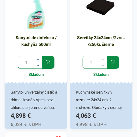
dodá eleganciu pri
servírovaní jedál. Farba:
bordová
Sanytol dezinfekcia /
Servítky 24x24cm /2vrst.
kuchyňa 500ml
/250ks čierne
Skladom
Skladom
Sanytol univerzálny čistič a
Kuchynské servítky v
ddmasťovač v spreji bez
rozmere 24x24 cm, 2-
chlóru s príjemnou vôňou.
vrstvové. Obrúsky v čiernej
4,898
€
4,063
€
500ml balenie.
farbe v balení 250ks.
Používajú sa v reštauráciách,
6,024
€
s DPH
4,998
€
s DPH
v domácnostiach a pod.