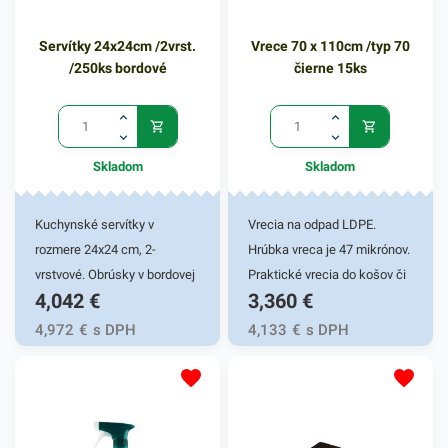
Servítky 24x24cm /2vrst.
Vrece 70 x 110cm /typ 70
/250ks bordové
čierne 15ks
Skladom
Skladom
Kuchynské servítky v
Vrecia na odpad LDPE.
rozmere 24x24 cm, 2-
Hrúbka vreca je 47 mikrónov.
vrstvové. Obrúsky v bordovej
Praktické vrecia do košov či
4,042
€
3,360
€
farbe v balení 250ks.
zberných nádob. Vyrobené z
Používajú sa v reštauráciách,
igelitu. Zabezpečujú komfort
4,972
€
s DPH
4,133
€
s DPH
v domácnostiach a pod.
a uľahčujú nepríjemnosť
Dvojvrstvové prevedenie
manipulácie s odpadom.
kvalitného papiera poskytne
kvalitnú službu užívateľovi a