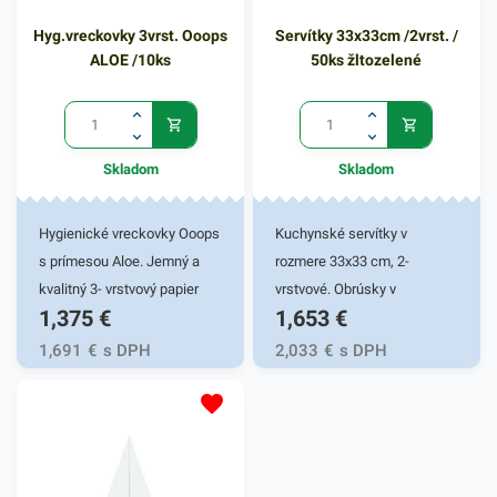
Hyg.vreckovky 3vrst. Ooops
Servítky 33x33cm /2vrst. /
ALOE /10ks
50ks žltozelené
Skladom
Skladom
Hygienické vreckovky Ooops
Kuchynské servítky v
s prímesou Aloe. Jemný a
rozmere 33x33 cm, 2-
kvalitný 3- vrstvový papier
vrstvové. Obrúsky v
1,375
€
1,653
€
pre šetrný kontakt s
žltozelenej farbe v balení
pokožkou. Balené po 10 ks.
50ks. Používajú sa v
1,691
€
s DPH
2,033
€
s DPH
reštauráciách, v
domácnostiach a pod.
Dvojvrstvové prevedenie
kvalitného papiera poskytne
kvalitnú službu užívateľovi a