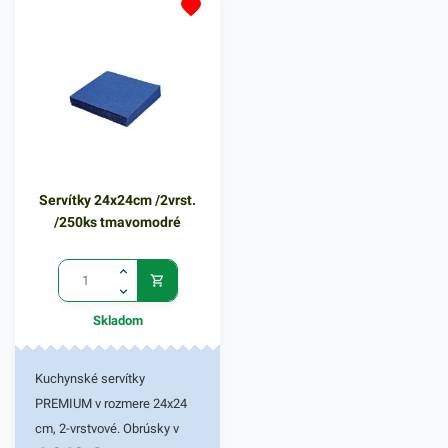
Dvojvrstvové prevedenie
kvalitného papiera poskytne
kvalitnú službu užívateľovi a
dodá eleganciu pri
servírovaní jedál. Farba:
čierna
Servítky 24x24cm /2vrst.
/250ks tmavomodré
Skladom
Kuchynské servítky
PREMIUM v rozmere 24x24
cm, 2-vrstvové. Obrúsky v