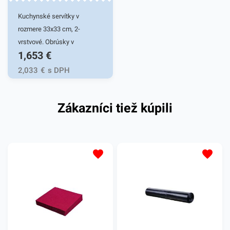
Kuchynské servítky v
rozmere 33x33 cm, 2-
vrstvové. Obrúsky v
1,653
€
žltozelenej farbe v balení
50ks. Používajú sa v
2,033
€
s DPH
reštauráciách, v
domácnostiach a pod.
Zákazníci tiež kúpili
Dvojvrstvové prevedenie
kvalitného papiera poskytne
kvalitnú službu užívateľovi a
dodá eleganciu pri
servírovaní jedál. Farba:
žltozelená