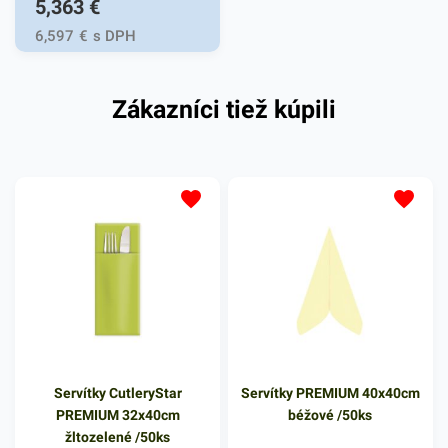
5,363
€
bielej farbe v balení 50ks.
Používajú sa v reštauráciách,
6,597
€
s DPH
v domácnostiach a pod.
Dvojvrstvové prevedenie
Zákazníci tiež kúpili
kvalitného papiera poskytne
kvalitnú službu užívateľovi a
dodá eleganciu pri
servírovaní jedál. Farba: biela
Servítky CutleryStar
Servítky PREMIUM 40x40cm
PREMIUM 32x40cm
béžové /50ks
žltozelené /50ks