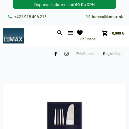
Doprava zadarmo nad
60 €
s DPH
Zabudnuté heslo?
+421 918 406 215
lumax@lumax.sk
E-mail
0,000
€
Obľúbené
Prihlásenie
Registrácia
Nákupný košík je prázdny