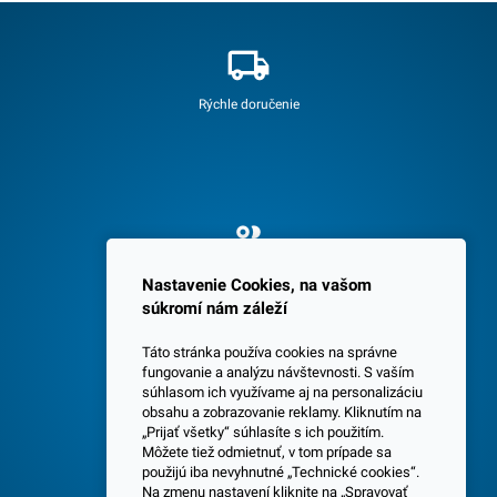
Rýchle doručenie
Spokojných 3600 zákazníkov
Nastavenie Cookies, na vašom
súkromí nám záleží
Táto stránka používa cookies na správne
fungovanie a analýzu návštevnosti. S vaším
súhlasom ich využívame aj na personalizáciu
obsahu a zobrazovanie reklamy. Kliknutím na
„Prijať všetky“ súhlasíte s ich použitím.
Centrála a predajňa v Senci
Môžete tiež odmietnuť, v tom prípade sa
použijú iba nevyhnutné „Technické cookies“.
Na zmenu nastavení kliknite na „Spravovať