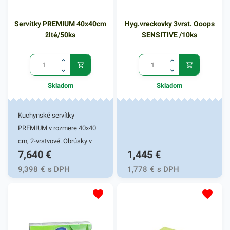
Servítky PREMIUM 40x40cm
Hyg.vreckovky 3vrst. Ooops
žlté/50ks
SENSITIVE /10ks
Skladom
Skladom
Kuchynské servítky
PREMIUM v rozmere 40x40
cm, 2-vrstvové. Obrúsky v
7,640
€
1,445
€
žltej farbe v balení 50ks.
Používajú sa v reštauráciách,
9,398
€
s DPH
1,778
€
s DPH
v domácnostiach a pod.
Dvojvrstvové prevedenie
kvalitného papiera poskytne
kvalitnú službu užívateľovi a