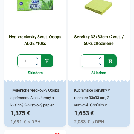
dodá eleganciu pri
servírovaní jedál. Farba: biela
Hyg.vreckovky 3vrst. Ooops
Servítky 33x33cm /2vrst. /
ALOE /10ks
50ks žltozelené
Skladom
Skladom
Hygienické vreckovky Ooops
Kuchynské servítky v
s prímesou Aloe. Jemný a
rozmere 33x33 cm, 2-
kvalitný 3- vrstvový papier
vrstvové. Obrúsky v
1,375
€
1,653
€
pre šetrný kontakt s
žltozelenej farbe v balení
pokožkou. Balené po 10 ks.
50ks. Používajú sa v
1,691
€
s DPH
2,033
€
s DPH
reštauráciách, v