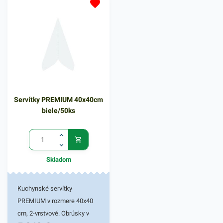
domácnostiach a pod.
Dvojvrstvové prevedenie
kvalitného papiera poskytne
kvalitnú službu užívateľovi a
dodá eleganciu pri
servírovaní jedál. Farba:
žltozelená
Servítky PREMIUM 40x40cm
biele/50ks
Skladom
Kuchynské servítky
PREMIUM v rozmere 40x40
cm, 2-vrstvové. Obrúsky v