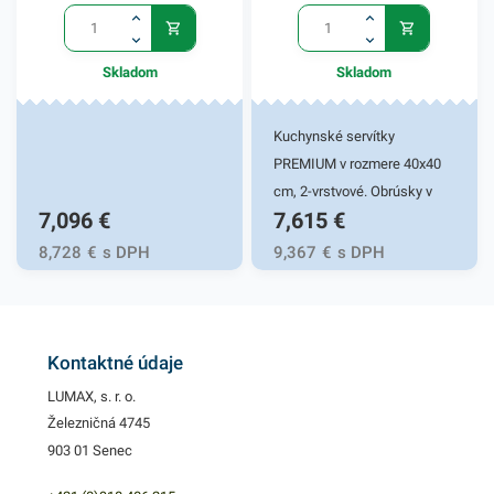
Skladom
Skladom
Kuchynské servítky
PREMIUM v rozmere 40x40
cm, 2-vrstvové. Obrúsky v
7,096
€
7,615
€
béžovej farbe v balení 50ks.
Používajú sa v reštauráciách,
8,728
€
s DPH
9,367
€
s DPH
v domácnostiach a pod.
Dvojvrstvové prevedenie
kvalitného papiera poskytne
kvalitnú službu užívateľovi a
Kontaktné údaje
dodá eleganciu pri
LUMAX, s. r. o.
servírovaní jedál. Farba:
Železničná 4745
béžová
903 01 Senec