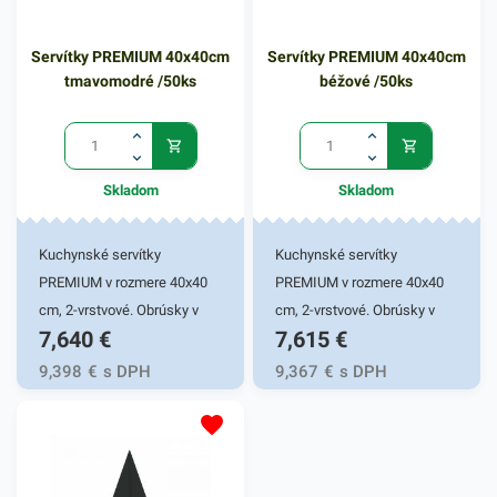
u predajcov na trhoch,
jarmokoch a podobne. Tieto
Servítky PREMIUM 40x40cm
Servítky PREMIUM 40x40cm
vrecká sú zložené z bio
tmavomodré /50ks
béžové /50ks
materiálu PAP - 100%
celulóza z pevných
papierových ekologických
vlákien, vďaka čomu
Skladom
Skladom
predstavujú skvelé riešenie v
boji proti plastom. Balenie
obsahuje 500 kusov eco
Kuchynské servítky
Kuchynské servítky
vreciek s károvaným
PREMIUM v rozmere 40x40
PREMIUM v rozmere 40x40
motívom s rozmermi
cm, 2-vrstvové. Obrúsky v
cm, 2-vrstvové. Obrúsky v
7,640
€
7,615
€
14x19cm.
tmavomodrej farbe v balení
béžovej farbe v balení 50ks.
50ks. Používajú sa v
Používajú sa v reštauráciách,
9,398
€
s DPH
9,367
€
s DPH
reštauráciách, v
v domácnostiach a pod.
domácnostiach a pod.
Dvojvrstvové prevedenie
Dvojvrstvové prevedenie
kvalitného papiera poskytne
kvalitného papiera poskytne
kvalitnú službu užívateľovi a