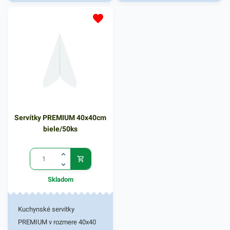
reštauráciách, v
domácnostiach a pod.
Dvojvrstvové prevedenie
kvalitného papiera poskytne
kvalitnú službu užívateľovi a
dodá eleganciu pri
servírovaní jedál. Farba:
žltozelená
Servítky PREMIUM 40x40cm
biele/50ks
Skladom
Kuchynské servítky
PREMIUM v rozmere 40x40