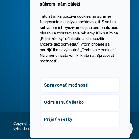
súkromí nám záleží
Táto stránka používa cookies na správne
fungovanie a analýzu návštevnosti. S vaším
súhlasom ich využívame aj na personalizáciu
obsahu a zobrazovanie reklamy. Kliknutím na
„Prijať všetky“ súhlasíte s ich použitím.
Centrála a predajňa v Senci
Môžete tiež odmietnuť, v tom prípade sa
použijú iba nevyhnutné „Technické cookies“.
Na zmenu nastavení kliknite na „Spravovať
možnosti“.
Spravovať možnosti
Odborné poradenstvo
Odmietnuť všetko
Prijať všetky
Copyright © 2026 - Všetky práva
Web vytvorila agentúra:
vyhradené lumax.sk
NetLife Guru