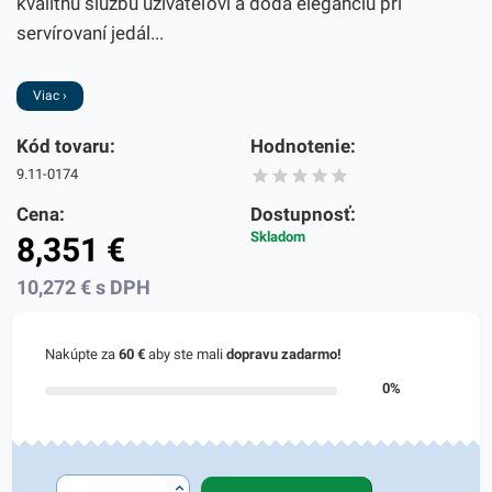
kvalitnú službu užívateľovi a dodá eleganciu pri
servírovaní jedál...
Viac ›
Kód tovaru:
Hodnotenie:
9.11-0174
Cena:
Dostupnosť:
Skladom
8,351
€
10,272
€
s DPH
Nakúpte za
60 €
aby ste mali
dopravu zadarmo!
0%