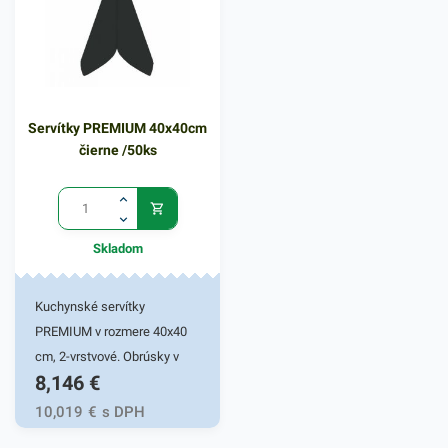
kvalitnú službu užívateľovi a
dodá eleganciu pri
dodá eleganciu pri
servírovaní jedál. Farba:
servírovaní jedál. Farba:
béžová
tmavomodrá
Servítky PREMIUM 40x40cm
čierne /50ks
Skladom
Kuchynské servítky
PREMIUM v rozmere 40x40
cm, 2-vrstvové. Obrúsky v
8,146
€
žltej farbe v balení 50ks.
Používajú sa v reštauráciách,
10,019
€
s DPH
v domácnostiach a pod.