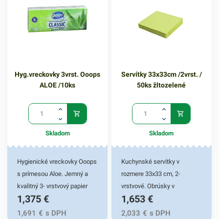
kvalitnú službu užívateľovi a
dodá eleganciu pri
servírovaní jedál. Farba: biela
Hyg.vreckovky 3vrst. Ooops
Servítky 33x33cm /2vrst. /
ALOE /10ks
50ks žltozelené
Skladom
Skladom
Hygienické vreckovky Ooops
Kuchynské servítky v
s prímesou Aloe. Jemný a
rozmere 33x33 cm, 2-
kvalitný 3- vrstvový papier
vrstvové. Obrúsky v
1,375
€
1,653
€
pre šetrný kontakt s
žltozelenej farbe v balení
pokožkou. Balené po 10 ks.
50ks. Používajú sa v
1,691
€
s DPH
2,033
€
s DPH