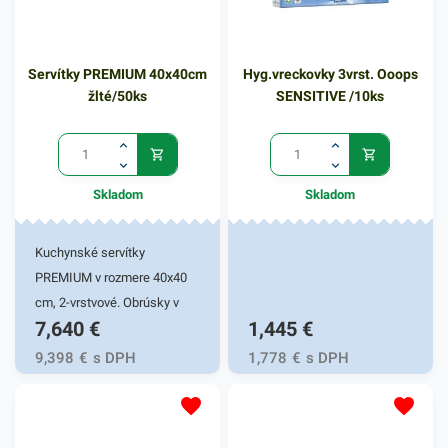
Servítky PREMIUM 40x40cm
Hyg.vreckovky 3vrst. Ooops
žlté/50ks
SENSITIVE /10ks
Skladom
Skladom
Kuchynské servítky
PREMIUM v rozmere 40x40
cm, 2-vrstvové. Obrúsky v
7,640
€
1,445
€
žltej farbe v balení 50ks.
Používajú sa v reštauráciách,
9,398
€
s DPH
1,778
€
s DPH
v domácnostiach a pod.
Dvojvrstvové prevedenie
kvalitného papiera poskytne