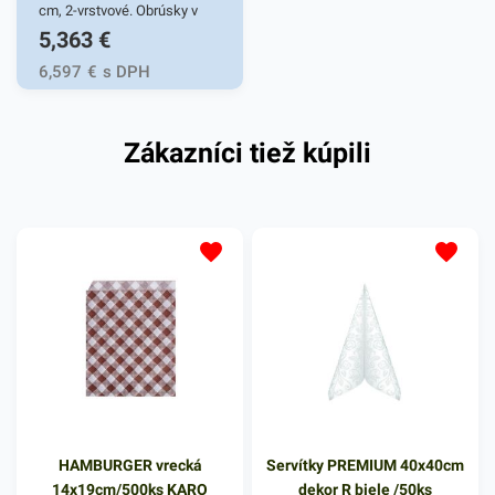
cm, 2-vrstvové. Obrúsky v
5,363
€
bielej farbe v balení 50ks.
Používajú sa v reštauráciách,
6,597
€
s DPH
v domácnostiach a pod.
Dvojvrstvové prevedenie
Zákazníci tiež kúpili
kvalitného papiera poskytne
kvalitnú službu užívateľovi a
dodá eleganciu pri
servírovaní jedál. Farba: biela
HAMBURGER vrecká
Servítky PREMIUM 40x40cm
14x19cm/500ks KARO
dekor R biele /50ks