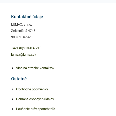
Dvojvrstvové prevedenie
kvalitného papiera poskytne
kvalitnú službu užívateľovi a
Kontaktné údaje
dodá eleganciu pri
LUMAX, s. r. o.
servírovaní jedál. Farba: biela
Železničná 4745
903 01 Senec
+421 (0)918 406 215
lumax@lumax.sk
Viac na stránke kontaktov
Ostatné
Obchodné podmienky
Ochrana osobných údajov
Poučenie práv spotrebiteľa