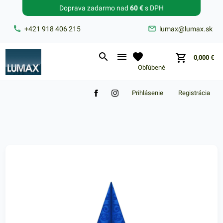
Doprava zadarmo nad
60 €
s DPH
Zabudnuté heslo?
+421 918 406 215
lumax@lumax.sk
E-mail
0,000
€
Obľúbené
Prihlásenie
Registrácia
Nákupný košík je prázdny