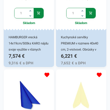
Skladom
Skladom
HAMBURGER vrecká
Kuchynské servítky
14x19cm/500ks KARO nájdu
PREMIUM v rozmere 40x40
svoje využitie v rôznych
cm, 2-vrstvové. Obrúsky v
7,574
€
6,221
€
gastronomických
bielej farbe v balení 50ks.
prevádzkach, ako aj vo vašej
Používajú sa v reštauráciách,
9,316
€
s DPH
7,652
€
s DPH
domácnosti. Papierové
v domácnostiach a pod.
vrecká (PAP) sú vhodné
Dvojvrstvové prevedenie
predovšetkým na hamburger,
kvalitného papiera poskytne
cigánsku, kebab ale aj iné
kvalitnú službu užívateľovi a
pochutiny. Využívajú sa
dodá eleganciu pri
najmä vo fast foodoch,
servírovaní jedál. Farba: biela
bufetoch, rôznych stánkoch,