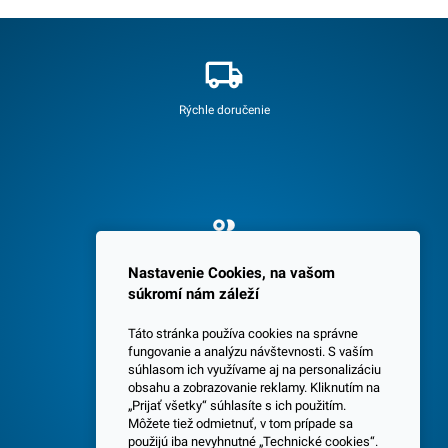
Rýchle doručenie
Spokojných 3600 zákazníkov
Nastavenie Cookies, na vašom
súkromí nám záleží
Táto stránka používa cookies na správne
fungovanie a analýzu návštevnosti. S vaším
súhlasom ich využívame aj na personalizáciu
obsahu a zobrazovanie reklamy. Kliknutím na
„Prijať všetky“ súhlasíte s ich použitím.
Centrála a predajňa v Senci
Môžete tiež odmietnuť, v tom prípade sa
použijú iba nevyhnutné „Technické cookies“.