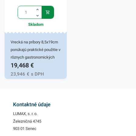
Skladom
Vrecká na príbory 8,5x19cm
ponúkajú praktické použitie v
rôznych gastronomických
19,468
€
prevádzkach. Vrecko možno
použiť ako elegantné puzdro
23,946
€
s DPH
na príbor. Medzi jeho hlavné
výhody patrí moderný vzhľad,
praktickosť a hygienickosť.
Vrecká na príbory sú vhodné
Kontaktné údaje
na terasy gastronomických
LUMAX, s. r. o.
podnikov, rôzne akcie,
Železničná 4745
grilovačky či záhradné párty.
903 01 Senec
Sú perfektným estetickým