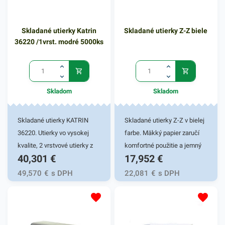
Skladané utierky Katrin
Skladané utierky Z-Z biele
36220 /1vrst. modré 5000ks
Skladom
Skladom
Skladané utierky KATRIN
Skladané utierky Z-Z v bielej
36220. Utierky vo vysokej
farbe. Mäkký papier zaručí
kvalite, 2 vrstvové utierky z
komfortné použitie a jemný
40,301
€
17,952
€
mäkkého modrého papiera.
kontakt s pokožkou.
Skladané v počte 5000ks.
Používajú sa do zásobníkov
49,570
€
s DPH
22,081
€
s DPH
Pouzívajú sa do zásobníkov
na toaletách, výdajných
na utierky na taoletách,
pultoch, a pod. Balené v
výdajných pultoch a pod.
počte 4000kusov.