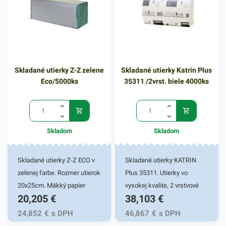
Skladané utierky Z-Z zelene
Skladané utierky Katrin Plus
Eco/5000ks
35311 /2vrst. biele 4000ks
Skladom
Skladom
Skladané utierky Z-Z ECO v
Skladané utierky KATRIN
zelenej farbe. Rozmer utierok
Plus 35311. Utierky vo
20x25cm. Mäkký papier
vysokej kvalite, 2 vrstvové
20,205
€
38,103
€
zaručí komfortné použitie a
utierky z mäkkého bieleho
jemný kontakt s pokožkou.
papiera. Skladané v počte
24,852
€
s DPH
46,867
€
s DPH
Používajú sa do zásobníkov
4000ks. Pouzívajú sa do