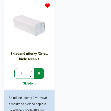
na toaletách, výdajných
zásobníkov na utierky na
pultoch, a pod. Balené v
taoletách, výdajných pultoch
počte 5000kusov.
a pod.
Skladané utierky /2vrst.
biele 4000ks
Skladom
Skladané utierky 2 vrstvové,
z mäkkého bieleho papiera.
Skladané v počte 4000ks.