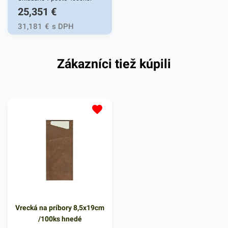
25,351
€
Používajú sa do zásobníkov
na utierky na toaletách,
31,181
€
s DPH
výdajných pultoch a pod.
Zákazníci tiež kúpili
Vrecká na príbory 8,5x19cm
/100ks hnedé