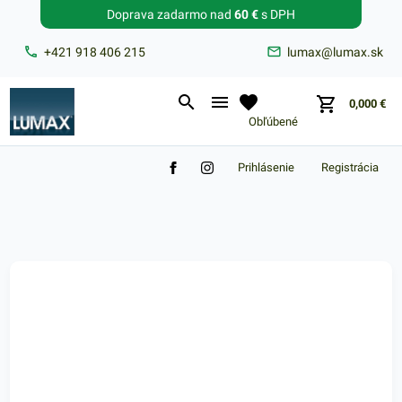
Doprava zadarmo nad
60 €
s DPH
Zabudnuté heslo?
+421 918 406 215
lumax@lumax.sk
E-mail
0,000
€
Obľúbené
Prihlásenie
Registrácia
Nákupný košík je prázdny