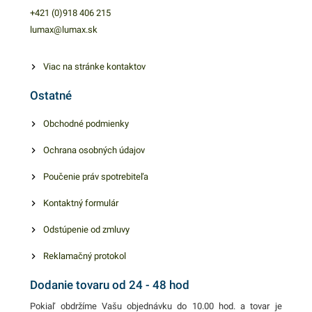
doplnkom vášho stolovania.
+421 (0)918 406 215
Dostupné v hnedom
lumax@lumax.sk
farebnom prevedení. Balenie
obsahuje 100 kusov vreciek
Viac na stránke kontaktov
na príbor. V našej ponuke
Ostatné
nájdete ďalšie podobné
produkty.
Obchodné podmienky
Ochrana osobných údajov
Poučenie práv spotrebiteľa
Kontaktný formulár
Odstúpenie od zmluvy
Reklamačný protokol
Dodanie tovaru od 24 - 48 hod
Pokiaľ obdržíme Vašu objednávku do 10.00 hod. a tovar je