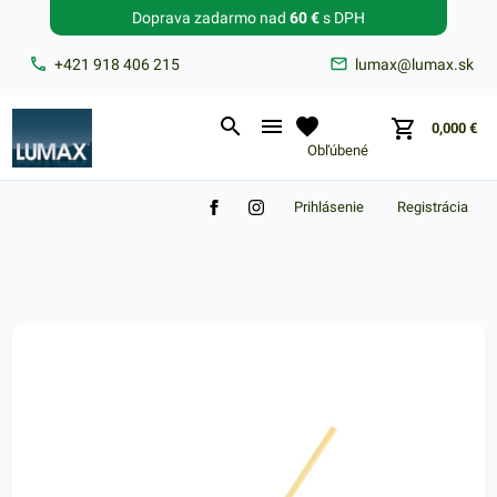
Doprava zadarmo nad
60 €
s DPH
Zabudnuté heslo?
+421 918 406 215
lumax@lumax.sk
E-mail
0,000
€
Obľúbené
Prihlásenie
Registrácia
Nákupný košík je prázdny