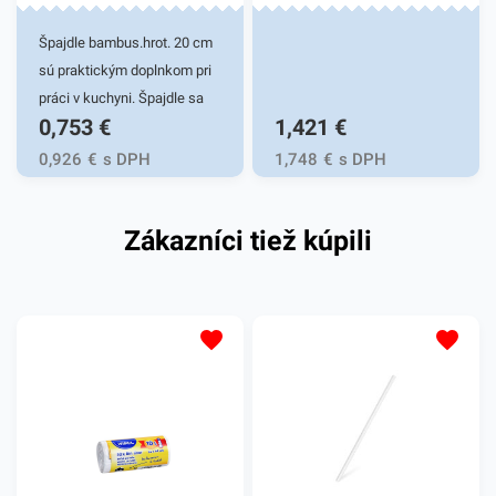
ponuke nájdete ďalšie
produkty, ktoré vás zaručene
podobné produkty, ktoré vás
oslovia.
Špajdle bambus.hrot. 20 cm
zaručene oslovia.
sú praktickým doplnkom pri
práci v kuchyni. Špajdle sa
0,753
€
1,421
€
používajú v rôznych
gastronomických podnikoch
0,926
€
s DPH
1,748
€
s DPH
na prípravu chutných špízov,
hamburgerov a iných
Zákazníci tiež kúpili
pokrmov servírovaných v
reštauráciach, fast foodoch,
na cateringu, grilovačkách,
oslavách, a podobne. Sú
vyrobené z pevného
bambusu, vďaka ktorému sú
biologicky odbúrateľné a
nezávadné pre životné
prostredie. Balenie obsahuje
200ks bambusových