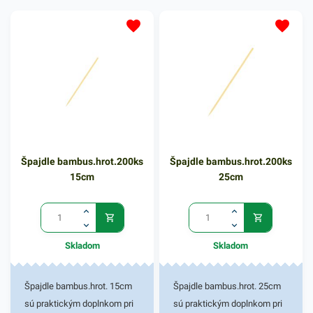
oslavách, a podobne.
Poskytujú naozaj rôznorodé
použitie. Sú vyrobené z
pevného bambusu, vďaka
ktorému sú biologicky
odbúrateľné a nezávadné pre
životné prostredie. Balenie
obsahuje 200ks
bambusových napichovadiel
Špajdle bambus.hrot.200ks
Špajdle bambus.hrot.200ks
s rozmerom 15cm. V našej
15cm
25cm
ponuke nájdete ďalšie
podobné produkty, ktoré vás
zaručene oslovia.
Skladom
Skladom
Špajdle bambus.hrot. 15cm
Špajdle bambus.hrot. 25cm
sú praktickým doplnkom pri
sú praktickým doplnkom pri