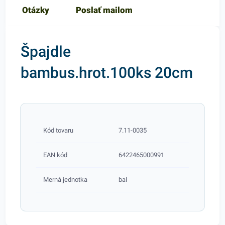
Otázky
Poslať mailom
Špajdle
bambus.hrot.100ks 20cm
Kód tovaru
7.11-0035
EAN kód
6422465000991
Merná jednotka
bal