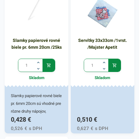
20cm dĺžku Obohaťte váš
drink o papierovú rovnú
slamku a užívajte si chvíle s
vaším obľúbeným nápojom
ešte viac. Slamky majú
Slamky papierové rovné
Servítky 33x33cm /1vrst.
vysokú odolnosť a
biele pr. 6mm 20cm /25ks
/Majster Apetit
húževnatosť voči
mechanickému poškodeniu,
sú hygienicky a zdravotne
nezávadné. Vyrobené zo
Skladom
Skladom
100% celulózy. Balenie
obsahuje 25ks slamiek v
bielom vyhotovení. V našej
Slamky papierové rovné biele
ponuke nájdete ďalšie
pr. 6mm 20cm sú vhodné pre
podobné produkty, ktoré vás
rôzne druhy nápojov,
0,428
€
0,510
€
zaručene oslovia.
koktailov či smoothies. Svoje
uplatnenie nachádzajú
0,526
€
s DPH
0,627
€
s DPH
najmä v gastronomických