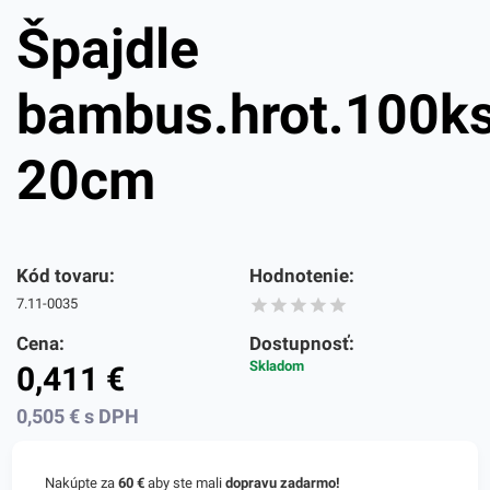
Špajdle
bambus.hrot.100k
20cm
Kód tovaru:
Hodnotenie:
7.11-0035
Cena:
Dostupnosť:
Skladom
0,411
€
0,505
€
s DPH
Nakúpte za
60 €
aby ste mali
dopravu zadarmo!