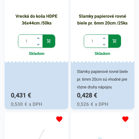
napichovadiel s rozmerom
20 cm. V našej ponuke
Vrecká do koša HDPE
Slamky papierové rovné
nájdete ďalšie podobné
36x44cm /50ks
biele pr. 6mm 20cm /25ks
produkty, ktoré vás zaručene
oslovia.
Skladom
Skladom
Slamky papierové rovné biele
pr. 6mm 20cm sú vhodné pre
rôzne druhy nápojov,
0,431
€
0,428
€
koktailov či smoothies. Svoje
uplatnenie nachádzajú
0,530
€
s DPH
0,526
€
s DPH
najmä v gastronomických
prevádzkach, malých
podnikoch ale i vo vašej
domácnosti. Slamka má