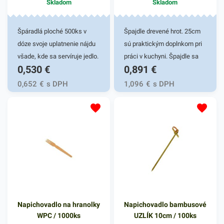
Skladom
Skladom
Špáradlá ploché 500ks v
Špajdle drevené hrot. 25cm
dóze svoje uplatnenie nájdu
sú praktickým doplnkom pri
všade, kde sa servíruje jedlo.
práci v kuchyni. Špajdle sa
0,530
€
0,891
€
Špáradlá sú vhodné na rôzne
používajú v rôznych
chutné jednohubky
gastronomických podnikoch
0,652
€
s DPH
1,096
€
s DPH
servírované v reštauráciach,
na prípravu chutných špízov,
na cateringu, grilovačkách,
hamburgerov a iných
oslavách, záhradnej party či
pokrmov servírovaných v
svadbách. Poskytujú naozaj
reštauráciach, fast foodoch,
rôznorodé použitie. Špáradlá
na cateringu, grilovačkách,
sa šetrným spôsobom
oslavách, a podobne.
postarajú aj o rýchle
Poskytujú naozaj rôznorodé
odstránenie zvyškov jedla
použitie. Sú vyrobené z
spomedzi zubov. Sú
pevného dreva, vďaka
Napichovadlo na hranolky
Napichovadlo bambusové
vyrobené z pevného dreva,
ktorému sú biologicky
WPC / 1000ks
UZLÍK 10cm / 100ks
vďaka ktorému sú biologicky
odbúrateľné a nezávadné pre