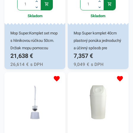
Skladom
Skladom
Mop Super.Komplet set mop
Mop Super komplet 40cm
s hliníkovou rúčkou 50cm.
plastový ponúka jednoduchý
Držiak mopu pomocou
a účinný spôsob pre
21,638
€
7,357
€
magnetu je určený na všetky
vyčistenie podlahy u vás
typy kapsových a
doma či v práci. Tento mop
26,614
€
s DPH
9,049
€
s DPH
univerzálnych mopo.
disponuje šírkou 40 cm.
Perfektná priľnavosť zaručí
Kapsové mopy majú na
spoľahlivé odstránenie
zadnej strane kapsy, ktoré
nečistoty. Tyč má tvarovanú
slúžia na nasadenie. Mop má
plastovú rúčku pre pohodlný
vysokú odolnosť s dobrým
úchop.
zachytávaním vody a rôznych
nečistôt. Jeho plastová
rukovať obsahuje závesný
háčik. Mop Super komplet sa