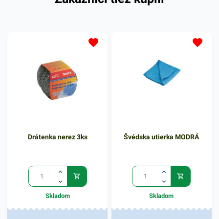
odolného plastu, vďaka
čomu je pevná a trvácna.
Kefa má špecialne tvarované
vlákna pre dosiahnutie a
dôsledne vyčistenie
všetkych zákutí toalety.
Disponuje ergonomicky
zaoblenou rukoväťou pre
komfortné používanie.
Balenie obsahuje plastovú
kefu bez stojanu.
Drátenka nerez 3ks
Švédska utierka MODRÁ
Svetlomodré farebné
vyhotovenie. V našej ponuke
nájdete ďalšie podobné
produkty.
Skladom
Skladom