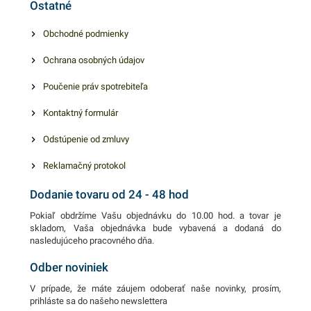
Ostatné
bude tak vždy pripravená na
dôkladné vyčistenie ďalšieho
Obchodné podmienky
kusu riadu či iných plôch. V
Ochrana osobných údajov
balení nájdete 3ks kovovej
drôtenky Nerez.
Poučenie práv spotrebiteľa
Kontaktný formulár
Odstúpenie od zmluvy
Reklamačný protokol
Dodanie tovaru od 24 - 48 hod
Pokiaľ obdržíme Vašu objednávku do 10.00 hod. a tovar je
skladom, Vaša objednávka bude vybavená a dodaná do
nasledujúceho pracovného dňa.
Odber noviniek
V prípade, že máte záujem odoberať naše novinky, prosím,
prihláste sa do našeho newslettera