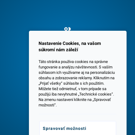
Spokojných 3600 zákazníkov
Nastavenie Cookies, na vašom
súkromí nám záleží
Táto stránka používa cookies na správne
fungovanie a analýzu návštevnosti. S vaším
súhlasom ich využívame aj na personalizáciu
obsahu a zobrazovanie reklamy. Kliknutím na
„Prijať všetky“ súhlasíte s ich použitím.
Centrála a predajňa v Senci
Môžete tiež odmietnuť, v tom prípade sa
použijú iba nevyhnutné „Technické cookies“.
Na zmenu nastavení kliknite na „Spravovať
možnosti“.
Spravovať možnosti