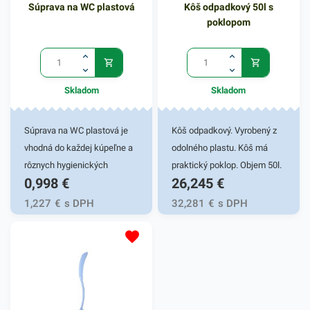
Súprava na WC plastová
Kôš odpadkový 50l s
používa sa prevažne na
poklopom
mokré čistenie. Uľahčite si
prácu pri umývaní podláh
týmto praktickým
produktom. Balenie obsahuje
Skladom
Skladom
1ks mopu. V našej ponuke
nájdete ďalšie podobné
produkty, ktoré vás zaručene
Súprava na WC plastová je
Kôš odpadkový. Vyrobený z
oslovia.
vhodná do každej kúpeľne a
odolného plastu. Kôš má
rôznych hygienických
praktický poklop. Objem 50l.
0,998
€
26,245
€
zariadení. WC súprava je
moderným a praktickým
1,227
€
s DPH
32,281
€
s DPH
riešením na všetky druhy
toaliet. Táto sada pomáha
udržiavať toaletu hygienicky
čistú. Súprava je vyrobená z
odolného plastu, vďaka
čomu je pevná a trvácna.