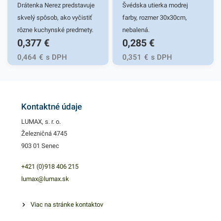
Drátenka Nerez predstavuje
Švédska utierka modrej
skvelý spôsob, ako vyčistiť
farby, rozmer 30x30cm,
rôzne kuchynské predmety.
nebalená.
0,377
€
0,285
€
Poradí s pripálenými
hrncami, panvicami a
0,464
€
s DPH
0,351
€
s DPH
odolnou špinou na sporáku a
inými miestami vo vašej
kuchyni. Rýchlo a bez
poškriabania odstráni
Kontaktné údaje
mastnotu a pripečené
LUMAX, s. r. o.
omrvinky. Drátenka je
Železničná 4745
precízne upletená z
903 01 Senec
oceľových drôtikov. Má
okrúhly tvar, ktorý sa ľahko
+421 (0)918 406 215
prispôsobí a dostane tak do
lumax@lumax.sk
všetkých rohov a okrajov
čistených predmetov.
Viac na stránke kontaktov
Drôtenku možno ľahko umyť,