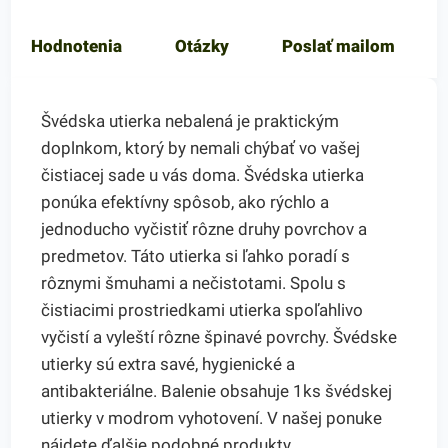
Hodnotenia
Otázky
Poslať mailom
Švédska utierka nebalená je praktickým
doplnkom, ktorý by nemali chýbať vo vašej
čistiacej sade u vás doma. Švédska utierka
ponúka efektívny spôsob, ako rýchlo a
jednoducho vyčistiť rôzne druhy povrchov a
predmetov. Táto utierka si ľahko poradí s
rôznymi šmuhami a nečistotami. Spolu s
čistiacimi prostriedkami utierka spoľahlivo
vyčistí a vyleští rôzne špinavé povrchy. Švédske
utierky sú extra savé, hygienické a
antibakteriálne. Balenie obsahuje 1ks švédskej
utierky v modrom vyhotovení. V našej ponuke
nájdete ďalšie podobné produkty.