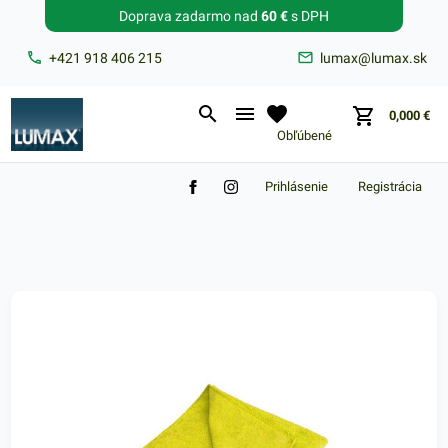
Doprava zadarmo nad
60 €
s DPH
Zabudnuté heslo?
+421 918 406 215
lumax@lumax.sk
E-mail
0,000
€
Obľúbené
Prihlásenie
Registrácia
Nákupný košík je prázdny