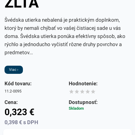
ŽLTÁ
Švédska utierka nebalená je praktickým doplnkom,
ktorý by nemali chýbať vo vašej čistiacej sade u vás
doma. Švédska utierka ponúka efektívny spôsob, ako
rýchlo a jednoducho vyčistiť rôzne druhy povrchov a
predmetov...
Viac ›
Kód tovaru:
Hodnotenie:
11.2-0095
Cena:
Dostupnosť:
Skladom
0,323
€
0,398
€
s DPH