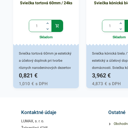
Sviečka tortová 60mm / 24ks
Sviečka kónická bi
Skladom
Skladom
Sviečka tortová 60mm je estetický
Sviečka kónická biela /
a účelový doplnok pri tvorbe
estetický a účelový dop
rôznych narodeninových dezertov
domácnosti. Sviečka kó
0,821
€
3,962
€
a toriet. Tortová sviečka so
dostupná v rôznych fa
stojančekom je vhodná pre rôzne
prevedeniach. Kvalitná 
1,010
€
s DPH
4,873
€
s DPH
cukrárenské prevádzky a domáce
dokáže dať priestoru 
použitie. Tento typ sviečky oživí
v kombinácii s inými d
každú tortu a dodá jej tú správnu
Dekoratívna stolová sv
atmosféru. V procese horenia
tvare kužeľa je nekvap
Kontaktné údaje
Ostatné
nedymí ani nepreteká. Kvalitná a
vône. Sviečky horia ro
LUMAX, s. r. o.
Obchodn
praktická, dokáže dať priestoru
dobou horenia až 8 ho
Železničná 4745