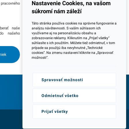
Nastavenie Cookies, na vašom
o pracovného
jeden z dôležitých ukazovateľov zodpovedného
s inými dekoráciami.
kombinácii s inými dekoráciami.
podnikania.
súkromí nám záleží
široké použitie. Balenie
Vhodná pre široké použitie. Balenie
s dekoratívnej sviečky
obsahuje 1ks dekoratívnej sviečky
Viac informácií
Táto stránka používa cookies na správne fungovanie a
 V našej ponuke nájdete
s číslom 7. V našej ponuke nájdete
berať naše
Potrebujete viac informácií ohľadom pravidelnej
analýzu návštevnosti. S vaším súhlasom ich
bné produkty.
ďalšie podobné produkty.
využívame aj na personalizáciu obsahu a
 do našeho
dlhodobej spolupráce pri odberoch? Prosím
zobrazovanie reklamy. Kliknutím na „Prijať všetky“
skontaktujte sa s naším obchodným tímom a
súhlasíte s ich použitím. Môžete tiež odmietnuť, v tom
dohodnite si stretnutie kdekoľvek na Slovensku.
prípade sa použijú iba nevyhnutné „Technické
Radi Vás navštívime.
cookies“. Na zmenu nastavení kliknite na „Spravovať
niek
možnosti“.
Spravovať možnosti
Odborné poradenstvo
Odmietnuť všetko
Prijať všetky
Web vytvorila agentúra:
NetLife Guru