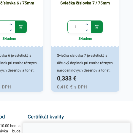
 číslovka 6 / 75mm
Sviečka číslovka 7 / 75mm
Skladom
Skladom
ovka 6 je estetický a
Sviečka číslovka 7 je estetický a
lnok pri tvorbe rôznych
účelový doplnok pri tvorbe rôznych
ých dezertov a toriet.
narodeninových dezertov a toriet.
€
0,333
€
ečka je vhodná pre
Číslová sviečka je vhodná pre
renské prevádzky a
rôzne cukrárenské prevádzky a
s DPH
0,410
€
s DPH
itie. Číslovková
domáce použitie. Číslovková
í každú tortu a dodá jej
sviečka oživí každú tortu a dodá jej
atmosféru. V procese
tú správnu atmosféru. V procese
ymí ani nepreteká.
horenia nedymí ani nepreteká.
hod
Certifikát kvality
praktická, dokáže dať
Kvalitná a praktická, dokáže dať
10.00 hod. a
Všetky naše výrobky disponujú slovenským i
výnimočnosť v
priestoru výnimočnosť v
návka bude
európskym certifikátom kvality, čo považujeme za