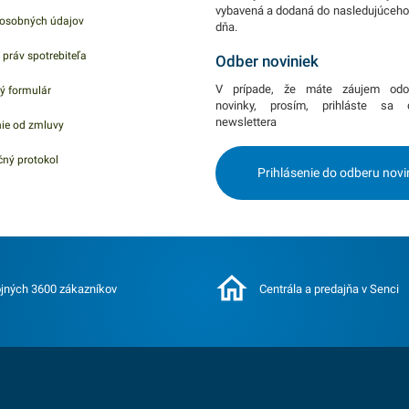
vybavená a dodaná do nasledujúceh
dnoduchý,
kombinácii s inými dekoráciami.
kombinácii 
osobných údajov
dňa.
y. Balenie
Vhodná pre široké použitie. Balenie
Vhodná pre 
 práv spotrebiteľa
ckej
obsahuje 1ks dekoratívnej sviečky
obsahuje 1k
Odber noviniek
 nájdete
s číslom 5. V našej ponuke nájdete
s číslom 6.
V prípade, že máte záujem odo
ý formulár
y.
ďalšie podobné produkty.
ďalšie podo
novinky, prosím, prihláste sa
newslettera
ie od zmluvy
ný protokol
Prihlásenie do odberu novi
jných 3600 zákazníkov
Centrála a predajňa v Senci