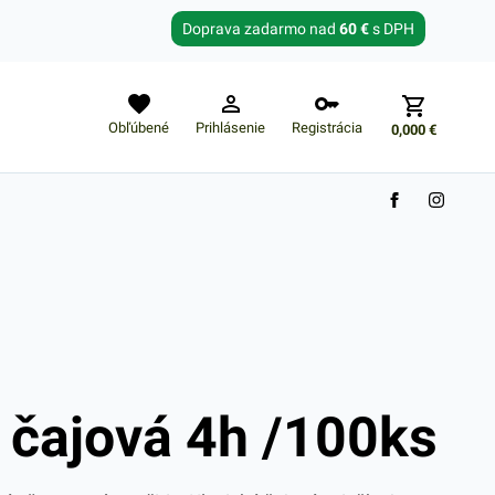
Zabudnuté heslo?
Doprava zadarmo nad
60 €
s DPH
E-mail
Obľúbené
Prihlásenie
Registrácia
0,000
€
Nákupný košík je prázdny
 čajová 4h /100ks