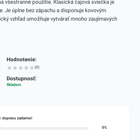
 všestranné použitie. Klasická čajová sviečka je
be. Je úplne bez zápachu a disponuje kovovým
tický vzhľad umožňuje vytvárať mnoho zaujímavých
Hodnotenie:
(0)
Dostupnosť:
Skladom
li
dopravu zadarmo!
0%