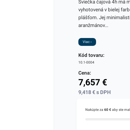
Sviečka čajová 4h má má
vyhotovená v bielej far
plášťom. Jej minimalis
aranžmánov...
Viac ›
Kód tovaru:
10.1-0004
Cena:
7,657
€
9,418
€
s DPH
Nakúpte za
60 €
aby ste ma