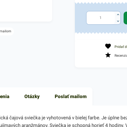
 mailom
Pridať 
Recenzi
enia
Otázky
Poslať mailom
cká čajová sviečka je vyhotovená v bielej farbe. Je úplne 
jímavých aranžmánov. Sviečka je schopná horieť 4 hodiny. V