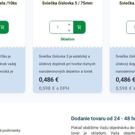
ela /10ks
Sviečka číslovka 5 / 75mm
Sviečka
Skladom
10ks je
Sviečka číslovka 5 je estetický a
Sviečka čísl
lnok vašej
účelový doplnok pri tvorbe rôznych
účelový dop
nická je
narodeninových dezertov a toriet.
narodeninov
0,486
€
0,486
rebných
Číslová sviečka je vhodná pre
Číslová svi
a praktická,
rôzne cukrárenské prevádzky a
rôzne cukrá
0,598
€
s DPH
0,598
€
výnimočnosť
domáce použitie. Číslovková
domáce použ
ekoráciami.
sviečka oživí každú tortu a dodá jej
sviečka oživ
iečka v
tú správnu atmosféru. V procese
tú správnu 
kajúca a bez
horenia nedymí ani nepreteká.
horenia ned
Dodanie tovaru od 24 - 48 
vnomerne s
Kvalitná a praktická, dokáže dať
Kvalitná a 
Pokiaľ obdržíme Vašu objednávku do 
é podmienky
dín. Vhodná
priestoru výnimočnosť v
atmosfére 
tovar je skladom, Vaša objed