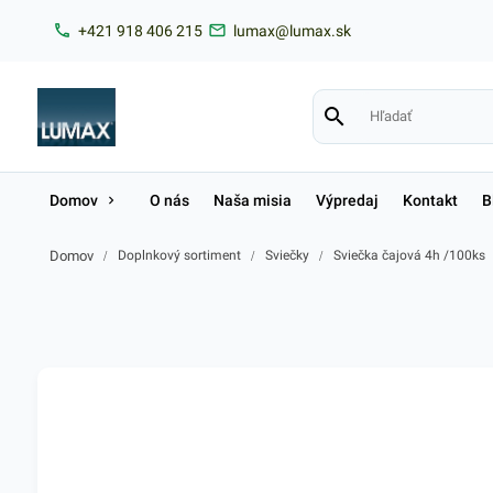
+421 918 406 215
lumax@lumax.sk
Domov
O nás
Naša misia
Výpredaj
Kontakt
B
Domov
/
Doplnkový sortiment
/
Sviečky
/
Sviečka čajová 4h /100ks