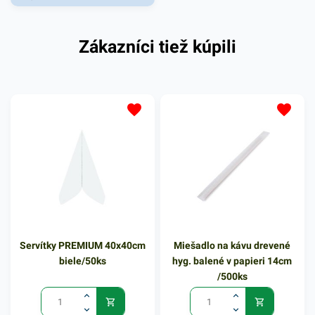
vhodná pre rôzne
cukrárenské prevádzky a
Zákazníci tiež kúpili
domáce použitie. Číslovková
sviečka oživí každú tortu a
dodá jej tú správnu
atmosféru. V procese
horenia nedymí ani
nepreteká. Kvalitná a
praktická, dokáže dať
priestoru výnimočnosť v
kombinácii s inými
dekoráciami. Vhodná pre
široké použitie. Balenie
obsahuje 1ks dekoratívnej
Servítky PREMIUM 40x40cm
Miešadlo na kávu drevené
sviečky s číslom 7. V našej
biele/50ks
hyg. balené v papieri 14cm
ponuke nájdete ďalšie
/500ks
podobné produkty.