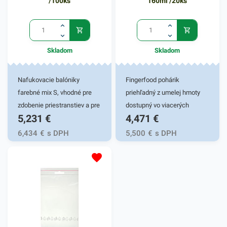
/100ks
160ml /20ks
rozmerom 14cm. V našej
ponuke nájdete ďalšie
podobné produkty, ktoré vás
zaručene oslovia. V našom
Skladom
Skladom
e-shope nájdete ďalšie
ekologické slamky, drevené i
plastové miešadlá na ozdobu
Nafukovacie balóniky
Fingerfood pohárik
nápojov.
farebné mix S, vhodné pre
priehľadný z umelej hmoty
zdobenie priestranstiev a pre
dostupný vo viacerých
5,231
€
4,471
€
rôzne oslavy a párty.
tvaroch. Vhodné na
fingerfoody, malé porkrmy,
6,434
€
s DPH
5,500
€
s DPH
dezerty servírované v
hoteloch, reštaurácií, baroch,
na cateringu, grilovačkách,
oslavách, záhradnej party,
svadbách a domáce použitie.
Máme v ponuke príbor
vhodný k fingerfood