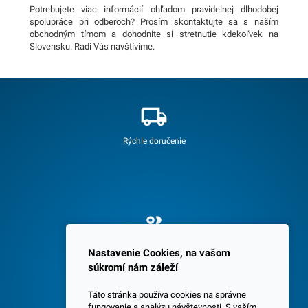
Potrebujete viac informácií ohľadom pravidelnej dlhodobej
spolupráce pri odberoch? Prosím skontaktujte sa s naším
obchodným tímom a dohodnite si stretnutie kdekoľvek na
Slovensku. Radi Vás navštívime.
Rýchle doručenie
Spokojných 3600 zákazníkov
Nastavenie Cookies, na vašom
súkromí nám záleží
Táto stránka používa cookies na správne
fungovanie a analýzu návštevnosti. S vaším