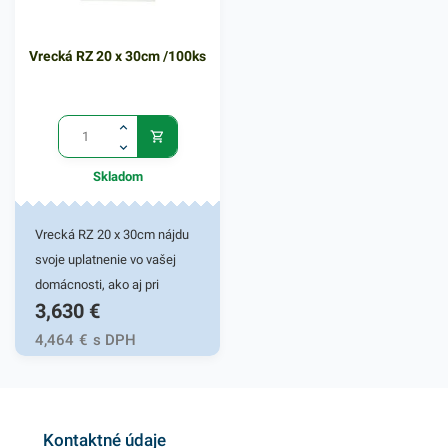
tanierikom a pohárikom.
Vrecká RZ 20 x 30cm /100ks
Skladom
Vrecká RZ 20 x 30cm nájdu
svoje uplatnenie vo vašej
domácnosti, ako aj pri
3,630
€
rôznych pracovných
činnostiach.
4,464
€
s DPH
Rýchlouzatváracie vrecká sú
vhodné pre uskladňovanie
malých predmetov rôzneho
druhu. Praktický dizajn
Kontaktné údaje