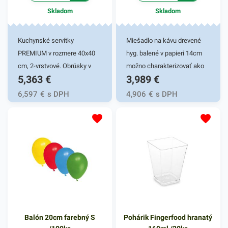
Skladom
Skladom
Kuchynské servítky
Miešadlo na kávu drevené
PREMIUM v rozmere 40x40
hyg. balené v papieri 14cm
cm, 2-vrstvové. Obrúsky v
možno charakterizovať ako
5,363
€
3,989
€
bielej farbe v balení 50ks.
kávový doplnok, ktorý by
Používajú sa v reštauráciách,
nemal chýbať v žiadnom
6,597
€
s DPH
4,906
€
s DPH
v domácnostiach a pod.
podniku či kaviarni. Miešadlá
Dvojvrstvové prevedenie
sú vyrobené z recyklovaného
kvalitného papiera poskytne
dreva. Svoje využitie nájdu
kvalitnú službu užívateľovi a
predovšetkým pre rôzne bary
dodá eleganciu pri
a reštaurácie, kde podávajú
servírovaní jedál. Farba: biela
rôzne druhy káv. Miešadlo je
tiež praktickým doplnkom ku
kávovarom. Balenie
obsahuje 500 kusov
Balón 20cm farebný S
Pohárik Fingerfood hranatý
kávových miešadiel s