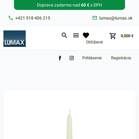
Doprava zadarmo nad
60 €
s DPH
Zabudnuté heslo?
+421 918 406 215
lumax@lumax.sk
E-mail
0,000
€
Obľúbené
Prihlásenie
Registrácia
Nákupný košík je prázdny