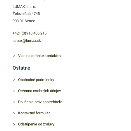
umožnuje opakované
LUMAX, s. r. o.
použitie a funkčné izolovanie
Železničná 4745
vďaka jednoduchému
903 01 Senec
uzatváraciemu systému.
LDPE priehľadný materiál,
+421 (0)918 406 215
hygienicky nezávadný.
lumax@lumax.sk
Vrecká ponúkajú jednoduchú
manipuláciu pri vkladaní
Viac na stránke kontaktov
potrebných predmetov.
Ostatné
Balenie obsahuje 100 kusov
rýchlouzatvárateľných
Obchodné podmienky
vreciek. V našej ponuke
Ochrana osobných údajov
nájdete ďalšie podobné
produkty, ktoré vás zaručene
Poučenie práv spotrebiteľa
oslovia. Hrúbka je 40
mikrónov.
Kontaktný formulár
Odstúpenie od zmluvy