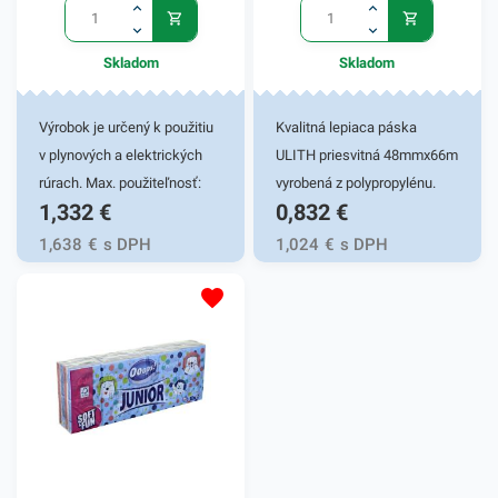
Skladom
Skladom
Výrobok je určený k použitiu
Kvalitná lepiaca páska
v plynových a elektrických
ULITH priesvitná 48mmx66m
rúrach. Max. použiteľnosť:
vyrobená z polypropylénu.
1,332
€
0,832
€
220°C/ max 2.hod. Takto
Vyznačuje sa vysokou
upečené jedlo je obzvlášť
lepivosťou a je výborná na
1,638
€
s DPH
1,024
€
s DPH
chutné, ľahko stráviteľné,
archivovanie a balenie
šetrí kalórie, chráni vôňu a
kartónov. Šírka pásky: 48
tiež sú zachované všetky
mm Návin /dĺžka/: 66 m
vitamíny a pritom rúra na
Cena za 1 ks
pečenie zostáva čistá.