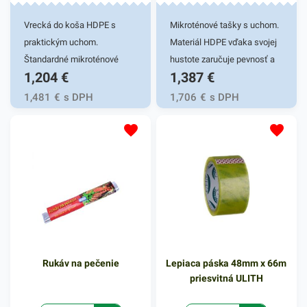
oslovia. Rozmer:
Vrecká do koša HDPE s
Mikroténové tašky s uchom.
225x135x20mm
praktickým uchom.
Materiál HDPE vďaka svojej
Štandardné mikroténové
hustote zaručuje pevnosť a
1,204
€
1,387
€
vrecká do koša, bez
odolnosť. Je netoxický, preto
zápachu, recyklovateľné.
sa využíva hlavne v
1,481
€
s DPH
1,706
€
s DPH
Používajú sa ako ochrana
potravinárstve pri balení
plastovej nádoby pred
potravín, pečiva, mäsa,
znečistením a na
ovocia a inom spotrebnom
bezkontaktnú manipuláciu s
tovare. Svoje využitie si nájdu
odpadom. Svoje využitie
aj v domácnostiach. 100%
nájdu v domácnostiach,
recyklovateľné. Praktické
kanceláriách, obchodoch,
odtrhávacie rolky. Počet
prevádzkach a pod. Hrúbka:
kusov v balení: 200 ks Farba:
16 µm
transparentná Hrúbka: 9µm
Rukáv na pečenie
Lepiaca páska 48mm x 66m
priesvitná ULITH