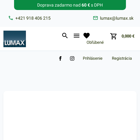
Doprava zadarmo nad
60 €
s DPH
Zabudnuté heslo?
+421 918 406 215
lumax@lumax.sk
E-mail
0,000
€
Obľúbené
Prihlásenie
Registrácia
Nákupný košík je prázdny