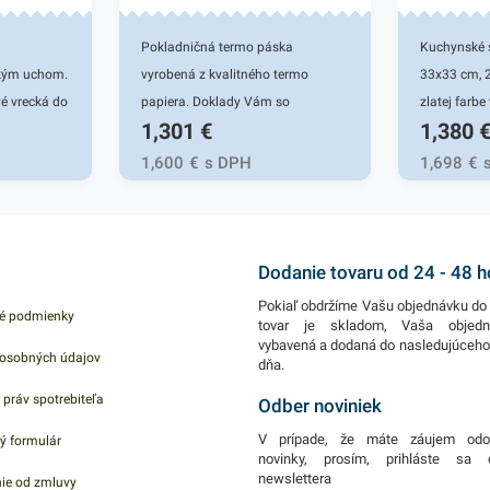
Pokladničná termo páska
Kuchynské s
kým uchom.
vyrobená z kvalitného termo
33x33 cm, 2
é vrecká do
papiera. Doklady Vám so
zlatej farbe
1,301
€
1,380
klovateľné.
správnym skladovaním zaručia
Používajú s
ana
čitateľnosť 5 rokov. Vhodné do
domácnosti
1,600
€
s DPH
1,698
€
znečistením
registračných pokladní, POS
Dvojvrstvov
ipuláciu s
terminálov, váh, zdravotníckych
papiera pos
e nájdu v
zariadení, meracích prístrojov,
užívateľovi
áriách,
cestovných lístkov a pod. Rozmer
servírovaní 
Dodanie tovaru od 24 - 48 
h a pod.
80/80/12 mm
Pokiaľ obdržíme Vašu objednávku do 
é podmienky
rúbka:
(šírka/priemer/dutinka) Dĺžka
tovar je skladom, Vaša objed
vybavená a dodaná do nasledujúceh
návinu 80m.
osobných údajov
dňa.
 práv spotrebiteľa
Odber noviniek
V prípade, že máte záujem odo
ý formulár
novinky, prosím, prihláste sa
newslettera
ie od zmluvy