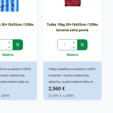
g 30+18x55cm /100ks
Taška 10kg 30+18x55cm /100ks
červená extra pevná
Skladom
Skladom
eľkové vyrobené z HDPE
Tašky košieľkové vyrobené z HDPE
Vysoko odolné, bez
materiálu. Vysoko odolné, bez
cyklovateľné tašky so
zápachu, recyklovateľné tašky so
€
2,560
€
žitím. Nakoľko nie sú
širokým využitím. Nakoľko nie sú
 výborne využiteľné na
toxické, sú výborne využiteľné na
s DPH
3,149
€
s DPH
ých potravín, mäsa,
prenos bežných potravín, mäsa,
ých produktov. Výhodné
pečiva a iných produktov. Výhodné