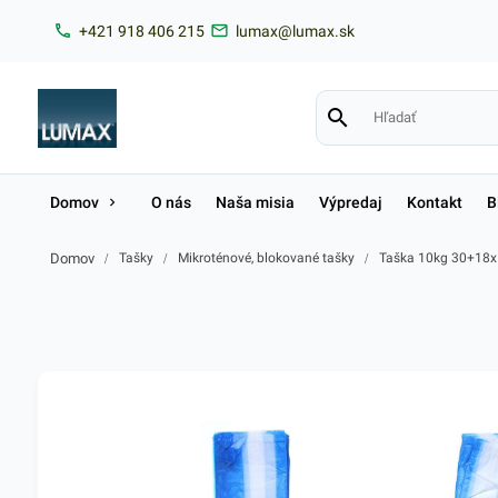
+421 918 406 215
lumax@lumax.sk
Domov
O nás
Naša misia
Výpredaj
Kontakt
B
Domov
/
Tašky
/
Mikroténové, blokované tašky
/
Taška 10kg 30+18