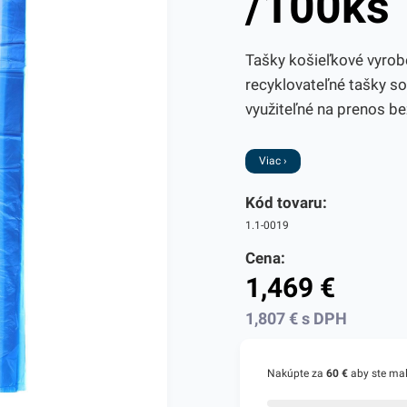
/100ks
Tašky košieľkové vyrob
recyklovateľné tašky so
využiteľné na prenos be
Viac ›
Kód tovaru:
1.1-0019
Cena:
1,469
€
1,807
€
s DPH
Nakúpte za
60 €
aby ste ma