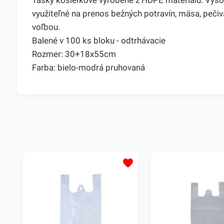
Tašky košieľkové vyrobené z HDPE materiálu. Vysok
využiteľné na prenos bežných potravín, mäsa, peči
voľbou.
Balené v 100 ks bloku - odtrhávacie
Rozmer: 30+18x55cm
Farba: bielo-modrá pruhovaná