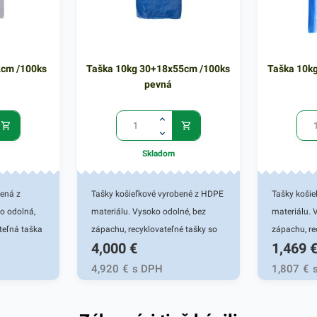
2cm /100ks
Taška 10kg 30+18x55cm /100ks
Taška 10k
pevná
Skladom
bená z
Tašky košieľkové vyrobené z HDPE
Tašky koši
o odolná,
materiálu. Vysoko odolné, bez
materiálu. 
teľná taška
zápachu, recyklovateľné tašky so
zápachu, re
4,000
€
1,469
akoľko
širokým využitím. Nakoľko nie sú
širokým vyu
sú výborne
toxické, sú výborne využiteľné na
toxické, sú
4,920
€
s DPH
1,807
€
ežných
prenos bežných potravín, mäsa,
prenos bežn
a iných
pečiva a iných produktov. Výhodné
pečiva a in