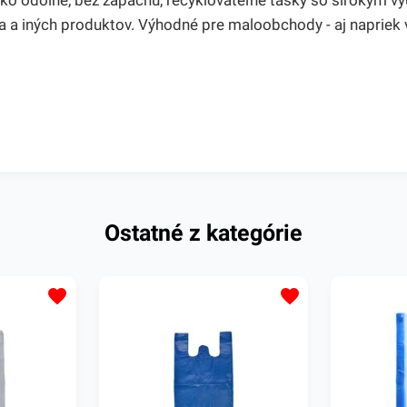
o odolné, bez zápachu, recyklovateľné tašky so širokým vyu
va a iných produktov. Výhodné pre maloobchody - aj naprie
Ostatné z kategórie