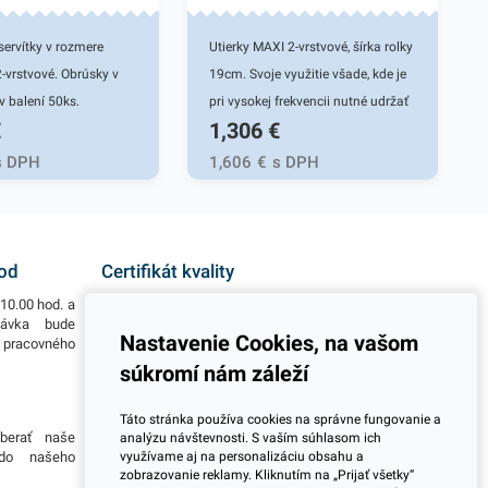
ervítky v rozmere
Utierky MAXI 2-vrstvové, šírka rolky
-vrstvové. Obrúsky v
19cm. Svoje využitie všade, kde je
 v balení 50ks.
pri vysokej frekvencii nutné udržať
€
1,306
€
a v reštauráciách, v
poriadok a čistotu. Zdravotnícke
ach a pod.
zariadenia, kuchyne, vyrobné linky,
s DPH
1,606
€
s DPH
é prevedenie kvalitného
masiarstva, obchody a pod.
kytne kvalitnú službu
Vyrobené z celulózy. Dĺžka návinu
 a dodá eleganciu pri
50m.
jedál. Farba: zlatá
hod
Certifikát kvality
10.00 hod. a
Všetky naše výrobky disponujú slovenským i
návka bude
európskym certifikátom kvality, čo považujeme za
Nastavenie Cookies, na vašom
o pracovného
jeden z dôležitých ukazovateľov zodpovedného
podnikania.
súkromí nám záleží
Viac informácií
Táto stránka používa cookies na správne fungovanie a
berať naše
Potrebujete viac informácií ohľadom pravidelnej
analýzu návštevnosti. S vaším súhlasom ich
využívame aj na personalizáciu obsahu a
 do našeho
dlhodobej spolupráce pri odberoch? Prosím
zobrazovanie reklamy. Kliknutím na „Prijať všetky“
skontaktujte sa s naším obchodným tímom a