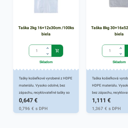
Taška 2kg 16+12x30cm /100ks
Taška 8kg 30+16x5
biela
biela
Skladom
Skladom
Tašky košieľkové vyrobené z HDPE
Taška košieľková vyro
materiálu. Vysoko odolné, bez
HDPE materiálu. Vysok
zápachu, recyklovateľné tašky so
bez zápachu, recyklova
0,647
€
1,111
€
širokým využitím. Nakoľko nie sú
so širokým využitím. N
toxické, sú výborne využiteľné na
výrobok nie je toxický, 
0,796
€
s DPH
1,367
€
s DPH
prenos bežných potravín, mäsa,
využiteľné na prenos b
pečiva a iných produktov. Výhodné
potravín, mäsa, pečiva 