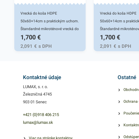
Vrecká do koša HDPE
Vrecká do koša HDPE
50x60+14cm s praktickým uchom.
50x60+14cm s praktic
Štandardné mikroténové vrecká do
Štandardné mikroténov
1,700
€
1,700
€
koša, bez zápachu, recyklovateľné.
koša, bez zápachu, recy
Používajú sa ako ochrana
Používajú sa ako ochr
2,091
€
s DPH
2,091
€
s DPH
plastovej nádoby pred znečistením
plastovej nádoby pred 
a na bezkontaktnú manipuláciu s
a na bezkontaktnú man
odpadom. Svoje využitie nájdu v
odpadom. Svoje využiti
domácnostiach, kanceláriách,
domácnostiach, kancel
Kontaktné údaje
Ostatné
obchodoch, prevádzkach a pod.
obchodoch, prevádzkac
LUMAX, s. r. o.
Obchodn
Balené v 15 ks bloku. Hrúbka:
Balené v 15 ks bloku. H
Železničná 4745
14mic.
14mic.
Ochrana 
903 01 Senec
Poučenie
+421 (0)918 406 215
lumax@lumax.sk
Kontaktn
Odstúpen
Viac na stránke kontaktov