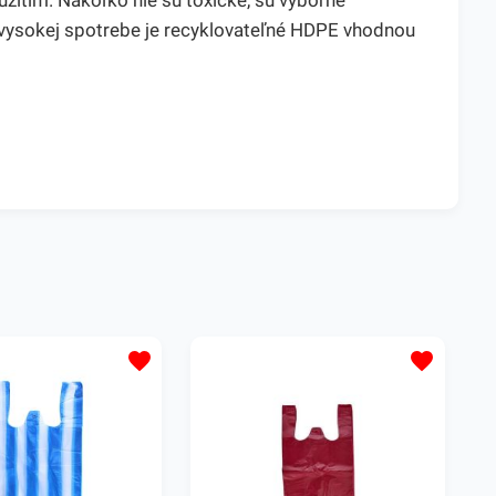
žitím. Nakoľko nie sú toxické, sú výborne
k vysokej spotrebe je recyklovateľné HDPE vhodnou