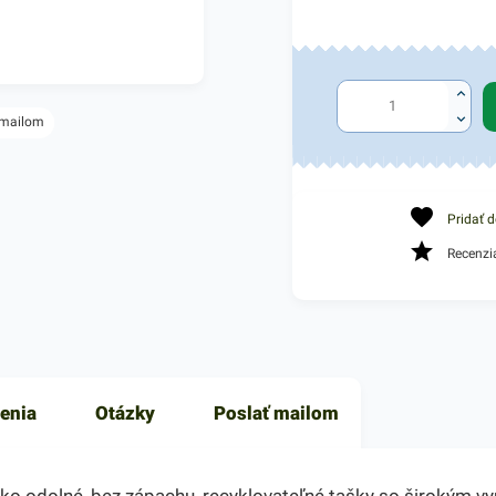
 mailom
Pridať 
Recenzi
enia
Otázky
Poslať mailom