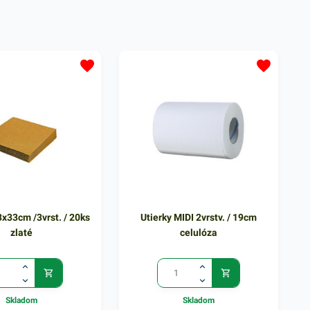
hody - aj napriek
pre maloobchody - aj napriek
trebe je recyklovateľné
vysokej spotrebe je recyklovateľné
ou voľbou.Balené v
HDPE vhodnou voľbou.Balené v
u - odtrhávacieRozmer:
100 ks bloku - odtrhávacieRozmer:
Farba: bielo-modrá
30+18x55cmFarba: bielo-modrá
pruhovaná Hrúbka 20µm
3x33cm /3vrst. / 20ks
Utierky MIDI 2vrstv. / 19cm
zlaté
celulóza
Skladom
Skladom