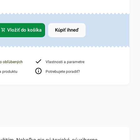
Vložiť do košíka
Kúpiť ihneď
do obľúbených
Vlastnosti a parametre
a produktu
Potrebujete poradiť?