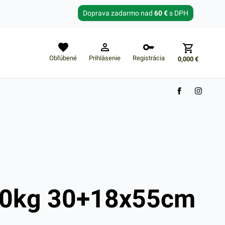
Zabudnuté heslo?
Doprava zadarmo nad
60 €
s DPH
E-mail
Obľúbené
Prihlásenie
Registrácia
0,000
€
Nákupný košík je prázdny
10kg 30+18x55cm