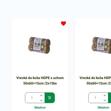
pre maloobchody - aj napriek
produktov. Výhodné pr
vysokej spotrebe je recyklovateľné
maloobchody - aj napri
HDPE vhodnou voľbou.Balené v
spotrebe je recyklovat
100 ks bloku - odtrhávacieRozmer:
vhodnou voľbou.Balené
16+12x30cmFarba: biela
bloku - odtrhávacieRoz
30+16x52cmFarba: bie
Vrecká do koša HDPE s uchom
Vrecká do koša HD
50x60+15cm /2x15ks
50x60+15cm /2
Skladom
Skladom