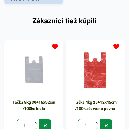
potravinárstve pri balení
potravín, pečiva, mäsa,
Zákazníci tiež kúpili
ovocia a inom spotrebnom
tovare. Svoje využitie si nájdu
aj v domácnostiach. 100%
recyklovateľné. Praktické
odtrhávacie rolky. Počet
kusov v balení: 200 ks Farba:
transparentná Hrúbka: 9µm
Taška 8kg 30+16x52cm
Taška 4kg 25+12x45cm
/100ks biela
/100ks červená pevná