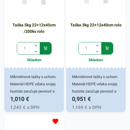
odtrhávacie rolky.Počet
odtrhávacie rolky.Počet
kusov v balení: 200
kusov v balení: 170 ks Farba:
ksRozmer:
transparentná Hrúbka: 6µm
Taška 5kg 22+12x45cm
Taška 3kg 22+12x40cm rolo
22+12x45cmFarba: zelená
/200ks rolo
Skladom
Skladom
Mikroténové tašky s uchom.
Mikroténové tašky s uchom.
Materiál HDPE vďaka svojej
Materiál HDPE vďaka svojej
hustote zaručuje pevnosť a
hustote zaručuje pevnosť a
1,010
€
0,951
€
odolnosť. Je netoxický, preto
odolnosť. Je netoxický, preto
sa využíva hlavne v
sa využíva hlavne v
1,243
€
s DPH
1,169
€
s DPH
potravinárstve pri balení
potravinárstve pri balení
potravín, pečiva, mäsa,
potravín, pečiva, mäsa,
ovocia a inom spotrebnom
ovocia a inom spotrebnom