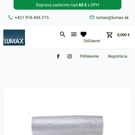
Doprava zadarmo nad
60 €
s DPH
Zabudnuté heslo?
+421 918 406 215
lumax@lumax.sk
E-mail
0,000
€
Obľúbené
Prihlásenie
Registrácia
Nákupný košík je prázdny