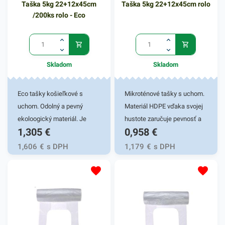
Taška 5kg 22+12x45cm
Taška 5kg 22+12x45cm rolo
/200ks rolo - Eco
Skladom
Skladom
Eco tašky košieľkové s
Mikroténové tašky s uchom.
uchom. Odolný a pevný
Materiál HDPE vďaka svojej
ekoloogický materiál. Je
hustote zaručuje pevnosť a
1,305
€
0,958
€
netoxický, preto sa využíva
odolnosť. Je netoxický, preto
hlavne v potravinárstve pri
sa využíva hlavne v
1,606
€
s DPH
1,179
€
s DPH
balení potravín, pečiva,
potravinárstve pri balení
mäsa, ovocia a inom
potravín, pečiva, mäsa,
spotrebnom tovare. Svoje
ovocia a inom spotrebnom
využitie si nájdu aj v
tovare. Svoje využitie si nájdu
domácnostiach. 100%
aj v domácnostiach. 100%
recyklovateľné. Praktické
recyklovateľné. Praktické