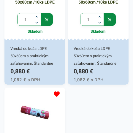
50x60cm /10ks LDPE
50x60cm /10ks LDPE
30+16x52cmFarba: biela
Skladom
Skladom
Vrecká do koša LDPE
Vrecká do koša LDPE
50x60cm s praktickým
50x60cm s praktickým
zaťahovaním. Štandardné
zaťahovaním. Štandardné
0,880
€
0,880
€
igelitové vrece, vyrobené z
igelitové vrece, vyrobené z
polyetylénu nízkej hustoty.
polyetylénu nízkej hustoty.
1,082
€
s DPH
1,082
€
s DPH
Vrece na komunálny a
Vrece na komunálny a
triedený odpad, pružný,
triedený odpad, pružný,
tepelne odolný,
tepelne odolný,
recyklovateľný a tvárny
recyklovateľný a tvárny
materiál. Používajú sa ako
materiál. Používajú sa ako
ochrana plastovej nádoby
ochrana plastovej nádoby
pred znečistením a na
pred znečistením a na