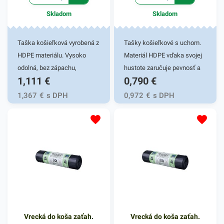
Skladom
Skladom
Taška košieľková vyrobená z
Tašky košieľkové s uchom.
HDPE materiálu. Vysoko
Materiál HDPE vďaka svojej
odolná, bez zápachu,
hustote zaručuje pevnosť a
1,111
€
0,790
€
recyklovateľná taška so
odolnosť. Je netoxický, preto
širokým využitím. Nakoľko
sa využíva hlavne v
1,367
€
s DPH
0,972
€
s DPH
výrobok nie je toxický, sú
potravinárstve pri balení
výborne využiteľné na prenos
potravín, pečiva, mäsa,
bežných potravín, mäsa,
ovocia a inom spotrebnom
pečiva a iných produktov.
tovare. Svoje využitie si nájdu
Výhodné pre maloobchody -
aj v domácnostiach. 100%
aj napriek vysokej spotrebe
recyklovateľné. Praktické
je recyklovateľné HDPE
odtrhávacie rolky.Počet
vhodnou voľbou.Balené v 100
kusov v balení: 100
ks bloku -
ksRozmer: 25+12x45cm.
Vrecká do koša zaťah.
Vrecká do koša zaťah.
odtrhávacieRozmer:
Hrúbka: 8µm