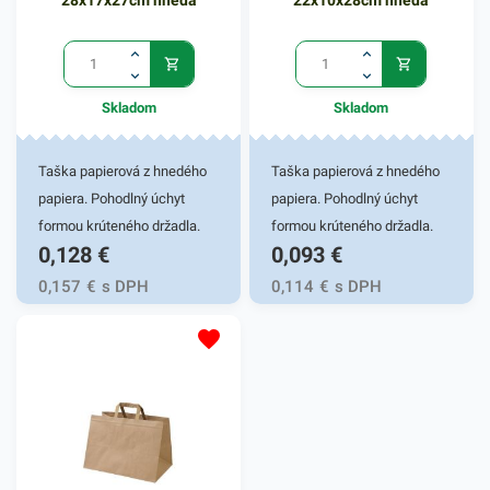
Skladom
Skladom
Taška papierová z hnedého
Taška papierová z hnedého
papiera. Pohodlný úchyt
papiera. Pohodlný úchyt
formou krúteného držadla.
formou krúteného držadla.
0,128
€
0,093
€
Stabilne lepené ploché dno.
Stabilne lepené ploché dno.
Vďaka ekologickému
Vďaka ekologickému
0,157
€
s DPH
0,114
€
s DPH
materiálu sa s obľubou
materiálu sa s obľubou
používajú v obchodoch na
používajú v obchodoch na
balenie a odnos tovaru, v
balenie a odnos tovaru, v
donáškových službách a
donáškových službách a
pod. Rozmer 28x17x27cm
pod. Rozmer 22x10x28cm