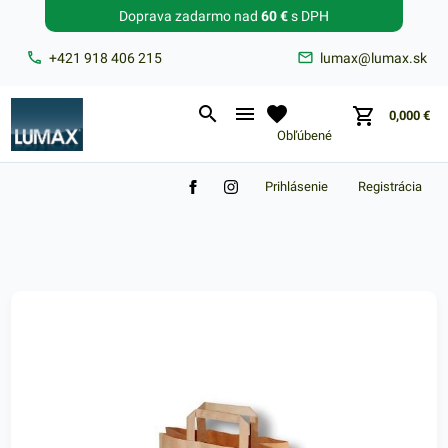
Doprava zadarmo nad
60 €
s DPH
Zabudnuté heslo?
+421 918 406 215
lumax@lumax.sk
E-mail
0,000
€
Obľúbené
Prihlásenie
Registrácia
Nákupný košík je prázdny