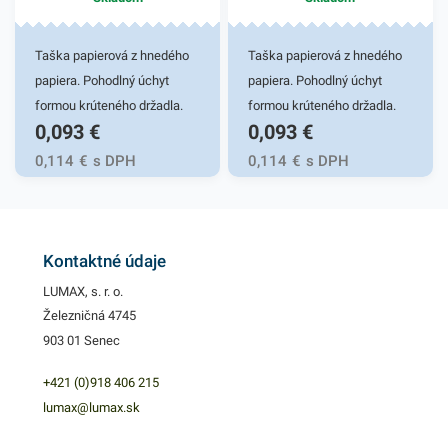
Taška papierová z hnedého
Taška papierová z hnedého
papiera. Pohodlný úchyt
papiera. Pohodlný úchyt
formou krúteného držadla.
formou krúteného držadla.
0,093
€
0,093
€
Stabilne lepené ploché dno.
Stabilne lepené ploché dno.
Vďaka ekologickému
Vďaka ekologickému
0,114
€
s DPH
0,114
€
s DPH
materiálu sa s obľubou
materiálu sa s obľubou
používajú v obchodoch na
používajú v obchodoch na
balenie a odnos tovaru, v
balenie a odnos tovaru, v
donáškových službách a
donáškových službách a
Kontaktné údaje
pod. Rozmer 22x10x28cm
pod. Rozmer 22x10x28cm
LUMAX, s. r. o.
Železničná 4745
903 01 Senec
+421 (0)918 406 215
lumax@lumax.sk