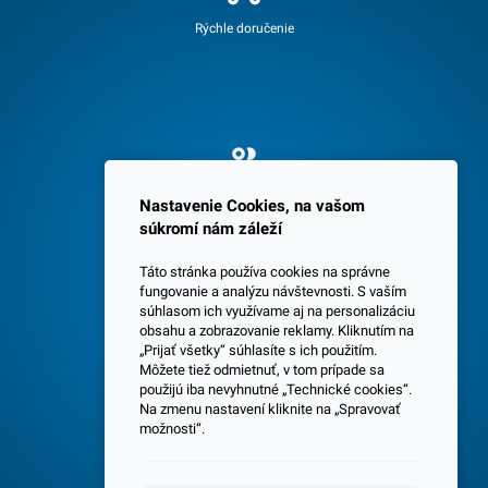
Rýchle doručenie
Spokojných 3600 zákazníkov
Nastavenie Cookies, na vašom
súkromí nám záleží
Táto stránka používa cookies na správne
fungovanie a analýzu návštevnosti. S vaším
súhlasom ich využívame aj na personalizáciu
obsahu a zobrazovanie reklamy. Kliknutím na
„Prijať všetky“ súhlasíte s ich použitím.
Centrála a predajňa v Senci
Môžete tiež odmietnuť, v tom prípade sa
použijú iba nevyhnutné „Technické cookies“.
Na zmenu nastavení kliknite na „Spravovať
možnosti“.