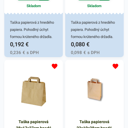
Skladom
Skladom
Taška papierová z hnedého
Taška papierová z hnedého
papiera. Pohodlný úchyt
papiera. Pohodlný úchyt
formou krúteného držadla.
formou krúteného držadla.
0,192
€
0,080
€
Stabilne lepené ploché dno.
Stabilne lepené ploché dno.
Vďaka ekologickému
Vďaka ekologickému
0,236
€
s DPH
0,098
€
s DPH
materiálu sa s obľubou
materiálu sa s obľubou
používajú v obchodoch na
používajú v obchodoch na
balenie a odnos tovaru, v
balenie a odnos tovaru, v
donáškových službách a
donáškových službách a
pod. Rozmer 32x17x44cm
pod. Rozmer 18x8x22cm
Taška papierová
Taška papierová
28x17x27cm hnedá
22x10x28cm hnedá