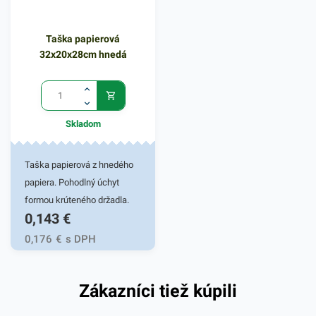
Taška papierová
32x20x28cm hnedá
Skladom
Taška papierová z hnedého
papiera. Pohodlný úchyt
formou krúteného držadla.
0,143
€
Stabilne lepené ploché dno.
Vďaka ekologickému
0,176
€
s DPH
materiálu sa s obľubou
používajú v obchodoch na
Zákazníci tiež kúpili
balenie a odnos tovaru, v
donáškových službách a