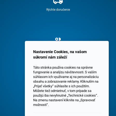
Rýchle doručenie
Spokojných 3600 zákazníkov
Nastavenie Cookies, na vašom
súkromí nám záleží
Táto stránka používa cookies na správne
fungovanie a analýzu návštevnosti. S vaším
súhlasom ich využívame aj na personalizáciu
obsahu a zobrazovanie reklamy. Kliknutím na
„Prijať všetky“ súhlasíte s ich použitím.
Centrála a predajňa v Senci
Môžete tiež odmietnuť, v tom prípade sa
použijú iba nevyhnutné „Technické cookies“.
Na zmenu nastavení kliknite na „Spravovať
možnosti“.