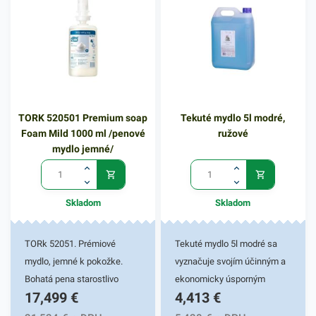
vystačí na 1600 použití.
pocit čistej a sviežej
pokožky. Má vyživujúce,
obnovujúce a antibakterálne
zloženie zaisťujúce účinnú
hygienickú starostlivosť.
Vhodné pre rôzne
TORK 520501 Premium soap
Tekuté mydlo 5l modré,
univerzálne dávkovače
Foam Mild 1000 ml /penové
ružové
mydiel, ktoré zaisťujú
mydlo jemné/
kvalitnú hygienu všetkým,
ktorí ho použijú. Balenie
obsahuje 1ks tekutého
Skladom
Skladom
mydla KATRIN s objemom 1l.
V našej ponuke nájdete
ďalšie podobné produkty,
TORk 52051. Prémiové
Tekuté mydlo 5l modré sa
ktoré vás zaručene oslovia.
mydlo, jemné k pokožke.
vyznačuje svojím účinným a
Bohatá pena starostlivo
ekonomicky úsporným
17,499
€
4,413
€
umyje ruky. Vhodné do
využitím. Poskytnite
zásobníkov TORK.
návštevníkom toaletných