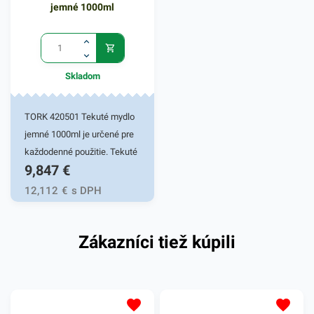
obsahuje 1ks tekutého
jemné 1000ml
mydla s jemnou vôňou,
objem 5l. V našej ponuke
nájdete ďalšie podobné
produkty, ktoré vás zaručene
Skladom
oslovia.
TORK 420501 Tekuté mydlo
jemné 1000ml je určené pre
každodenné použitie. Tekuté
9,847
€
mydlo TORK poskytuje
cenovo priaznivé riešenie
12,112
€
s DPH
bežného umývania rúk.
Príjemné zloženie výrobku po
Zákazníci tiež kúpili
použití zanecháva pocit
čistej a sviežej pokožky. Má
vyživujúce, obnovujúce a
antibakterálne prísady
zaisťujúce účinné umytie