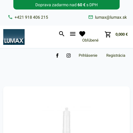
Doprava zadarmo nad
60 €
s DPH
Zabudnuté heslo?
+421 918 406 215
lumax@lumax.sk
E-mail
0,000
€
Obľúbené
Prihlásenie
Registrácia
Nákupný košík je prázdny