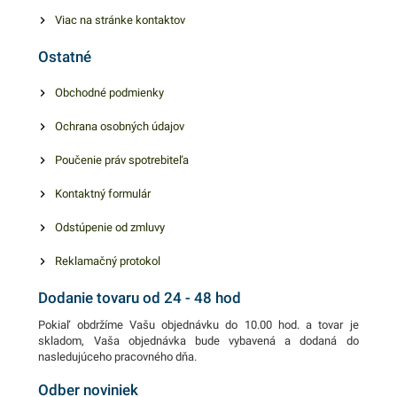
hygienu rúk všetkým, ktorí ho
Viac na stránke kontaktov
použijú. Balenie obsahuje
Ostatné
1ks tekutého mydla s
objemom 5l. V našej ponuke
Obchodné podmienky
nájdete ďalšie podobné
Ochrana osobných údajov
produkty, ktoré vás zaručene
oslovia.
Poučenie práv spotrebiteľa
Kontaktný formulár
Odstúpenie od zmluvy
Reklamačný protokol
Dodanie tovaru od 24 - 48 hod
Pokiaľ obdržíme Vašu objednávku do 10.00 hod. a tovar je
skladom, Vaša objednávka bude vybavená a dodaná do
nasledujúceho pracovného dňa.
Odber noviniek