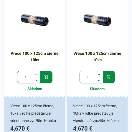
rúk. Vhodné pre rôzne
univerzálne dávkovače
mydiel, ktoré sa ľahko
používajú a zaisťujú kvalitnú
hygienu všetkým, ktorí ho
použijú. Balenie obsahuje
1ks tekutého mydla s
Vrece 100 x 125cm čierne
Vrece 100 x 125cm čierne
objemom 1l. V našej ponuke
10ks
10ks
nájdete ďalšie podobné
produkty, ktoré vás zaručene
oslovia.
Skladom
Skladom
Vrece 100 x 125cm čierne,
Vrece 100 x 125cm čierne,
10ks v rolke predstavuje
10ks v rolke predstavuje
všestranné využitie. Hrúbka
všestranné využitie. Hrúbka
4,670
€
4,670
€
vreca je 55 mikrónov.
vreca je 55 mikrónov.