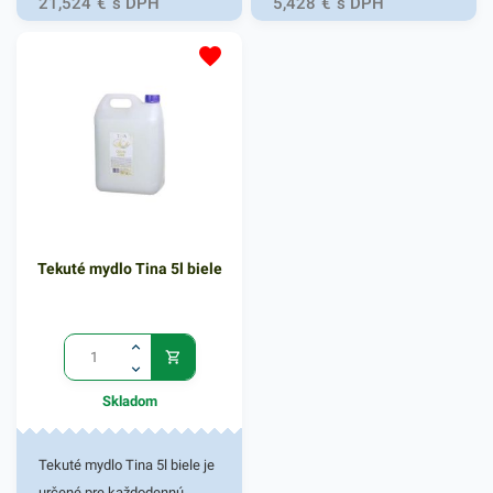
21,524
€
s DPH
5,428
€
s DPH
priestorov a kúpeľne penové
mydlo s príjemnou, sviežou
vôňou, ktoré je výborné pre
všetky typy pokožky. Tekuté
mydlo má vyživujúce,
obnovujúce a antibakterálne
zloženie zaisťujúce príjemné
umytie rúk. Vhodné pre rôzne
univerzálne dávkovače
Tekuté mydlo Tina 5l biele
mydiel, ktoré sa ľahko
používajú a zaisťujú kvalitnú
hygienu rúk všetkým, ktorí ho
použijú. Balenie obsahuje
1ks tekutého mydla s
Skladom
objemom 5l. V našej ponuke
nájdete ďalšie podobné
produkty, ktoré vás zaručene
Tekuté mydlo Tina 5l biele je
oslovia.
určené pre každodennú