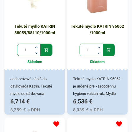
Tekuté mydlo KATRIN
Tekuté mydlo KATRIN 96062
88059/88110/1000ml
/1000ml
Skladom
Skladom
Jednorázová náplň do
Tekuté mydlo KATRIN 96062
dávkovača Katrin. Tekuté
je určené pre každodennú
mydlo do dávkovača
hygienu vašich rúk. Mydlo
6,714
€
6,536
€
KATRIN. Jemné a účinné
KATRIN sa vyznačuje svojím
zloženie čistí pokožku rúk
cenovo priaznivým riešením
8,259
€
s DPH
8,039
€
s DPH
bez podráždenia.
bežného umývania rúk.
Dermatologicky
Zloženie tohto tekutého
testované.Objem 1 liter
mydla zanecháva príjemný