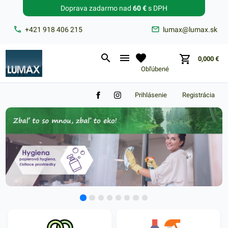
Doprava zadarmo nad
60 €
s DPH
Zabudnuté heslo?
+421 918 406 215
lumax@lumax.sk
E-mail
0,000
€
Obľúbené
Prihlásenie
Registrácia