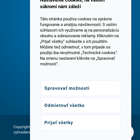
Nastavenie Cookies, na vašom
súkromí nám záleží
Táto stránka používa cookies na správne
fungovanie a analýzu návštevnosti. S vaším
súhlasom ich využívame aj na personalizáciu
obsahu a zobrazovanie reklamy. Kliknutím na
„Prijať všetky“ súhlasíte s ich použitím.
Centrála a predajňa v Senci
Môžete tiež odmietnuť, v tom prípade sa
použijú iba nevyhnutné „Technické cookies“.
Na zmenu nastavení kliknite na „Spravovať
možnosti“.
Spravovať možnosti
Odborné poradenstvo
Odmietnuť všetko
Prijať všetky
Copyright © 2026 - Všetky práva
Web vytvorila agentúra:
vyhradené lumax.sk
NetLife Guru