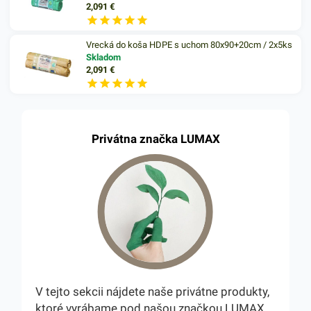
2,091
€
Vrecká do koša HDPE s uchom 80x90+20cm / 2x5ks
Skladom
2,091
€
Privátna značka LUMAX
V tejto sekcii nájdete naše privátne produkty,
ktoré vyrábame pod našou značkou LUMAX.