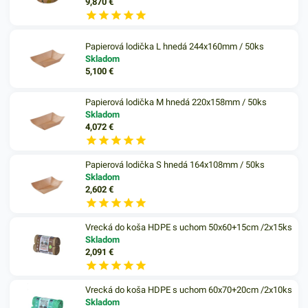
9,870
€
Papierová lodička L hnedá 244x160mm / 50ks
Skladom
5,100
€
Papierová lodička M hnedá 220x158mm / 50ks
Skladom
4,072
€
Papierová lodička S hnedá 164x108mm / 50ks
Skladom
2,602
€
Vrecká do koša HDPE s uchom 50x60+15cm /2x15ks
Skladom
2,091
€
Vrecká do koša HDPE s uchom 60x70+20cm /2x10ks
Skladom