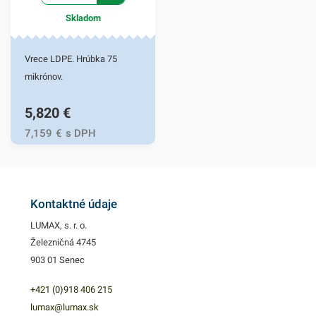
Skladom
Vrece LDPE. Hrúbka 75
mikrónov.
5,820
€
7,159
€
s DPH
Kontaktné údaje
LUMAX, s. r. o.
Železničná 4745
903 01 Senec
+421 (0)918 406 215
lumax@lumax.sk