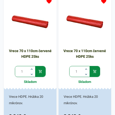
uľahčujú nepríjemnosť
manipulácie s odpadom.
Využiť ich môžete aj na
uskladnenie sezónneho
oblečenia alebo počas
sťahovania. Vrecia sú tiež
vhodné na balenie výrobkov
pred navlhnutím, vyschnutím
Vrece 70 x 110cm červené
Vrece 70 x 110cm červené
či znečistením.
HDPE 25ks
HDPE 25ks
Skladom
Skladom
Vrece HDPE. Hrúbka 20
Vrece HDPE. Hrúbka 20
mikrónov.
mikrónov.