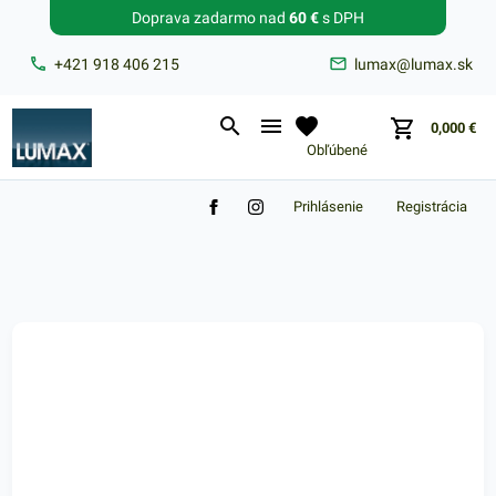
Doprava zadarmo nad
60 €
s DPH
Zabudnuté heslo?
+421 918 406 215
lumax@lumax.sk
E-mail
0,000
€
Obľúbené
Prihlásenie
Registrácia
Nákupný košík je prázdny