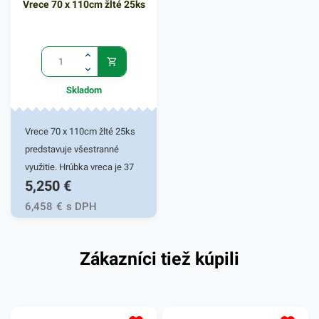
Vrece 70 x 110cm žlté 25ks
vhodné na balenie výrobkov
pred navlhnutím, vyschnutím
či znečistením. V našej
ponuke nájdete ďalšie
podobné produkty, ktoré vás
Skladom
zaručene oslovia.
Vrece 70 x 110cm žlté 25ks
predstavuje všestranné
využitie. Hrúbka vreca je 37
5,250
€
mikrónov. Vrecia sú vysoko
flexibilné a odolné. Vďaka
6,458
€
s DPH
elastickému materiálu ľahko
prispôsobia svoj tvar
Zákazníci tiež kúpili
obrysom odpadkov a to bez
pretrhnutia. Praktické vrecia
do košov či zberných nádob.
Zabezpečujú komfort a