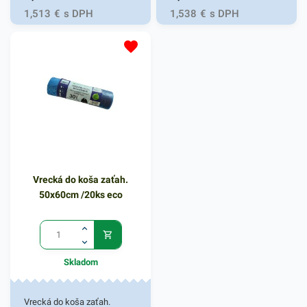
bez zápachu, recyklovateľné.
1,513
€
s DPH
1,538
€
s DPH
Používajú sa ako ochrana
plastovej nádoby pred
znečistením a na
bezkontaktnú manipuláciu s
odpadom. Svoje využitie
nájdu v domácnostiach,
kanceláriách, obchodoch,
prevádzkach a pod. Balené v
2X5 ks bloku.Hrúbka: 18
Vrecká do koša zaťah.
mikrónov
50x60cm /20ks eco
Skladom
Vrecká do koša zaťah.