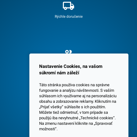
Rýchle doručenie
Spokojných 3600 zákazníkov
Nastavenie Cookies, na vašom
súkromí nám záleží
Táto stránka používa cookies na správne
fungovanie a analýzu návštevnosti. S vaším
súhlasom ich využívame aj na personalizáciu
obsahu a zobrazovanie reklamy. Kliknutím na
„Prijať všetky“ súhlasíte s ich použitím.
Centrála a predajňa v Senci
Môžete tiež odmietnuť, v tom prípade sa
použijú iba nevyhnutné „Technické cookies“.
Na zmenu nastavení kliknite na „Spravovať
možnosti“.