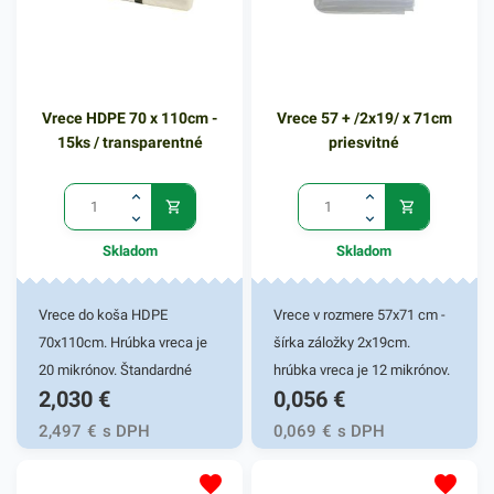
Vrece HDPE 70 x 110cm -
Vrece 57 + /2x19/ x 71cm
15ks / transparentné
priesvitné
Skladom
Skladom
Vrece do koša HDPE
Vrece v rozmere 57x71 cm -
70x110cm. Hrúbka vreca je
šírka záložky 2x19cm.
20 mikrónov. Štandardné
hrúbka vreca je 12 mikrónov.
2,030
€
0,056
€
mikroténové vrece na
Vrecia sú vhodné do
komunálny a triedený odpad,
bedničiek. Priesvitná verzia
2,497
€
s DPH
0,069
€
s DPH
bez zápachu, recyklovateľné.
Vám umožní ľahkú
Používajú sa ako ochrana
indetifikáciu materiálu alebo