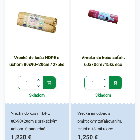
plastovej nádoby pred
odpadu vo vnútri.
znečistením a na
bezkontaktnú manipuláciu s
odpadom. Svoje využitie
nájdu v domácnostiach,
kanceláriách, obchodoch,
prevádzkach a pod. Balené v
Vrecká do koša HDPE s
Vrecká do koša zaťah.
15 ks bloku. Farba:
uchom 80x90+20cm / 2x5ks
60x70cm /15ks eco
transparentná.
Skladom
Skladom
Vrecká do koša HDPE
Vrecká na odpad s
80x90+20cm s praktickým
praktickým zaťahovaním.
uchom. Štandardné
Hrúbka 13 mikrónov.
1,230
€
1,250
€
mikroténové vrecká do koša,