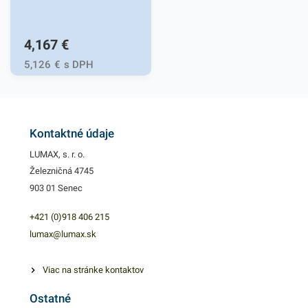
4,167
€
5,126
€
s DPH
Kontaktné údaje
LUMAX, s. r. o.
Železničná 4745
903 01 Senec
+421 (0)918 406 215
lumax@lumax.sk
Viac na stránke kontaktov
Ostatné