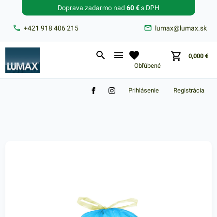
Doprava zadarmo nad
60 €
s DPH
Zabudnuté heslo?
+421 918 406 215
lumax@lumax.sk
E-mail
0,000
€
Obľúbené
Prihlásenie
Registrácia
Nákupný košík je prázdny