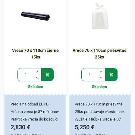
svoj tvar obrysom odpadkov
pretrhnutia. Praktické vrecia
a to bez nežiaduceho
do košov či zberných nádob.
pretrhnutia. Vrecia majú
Zabezpečujú komfort a
široké použitie pre odpadové
uľahčujú nepríjemnosť
hospodárstvo. Svoje
manipulácie s odpadom.
uplatnenie nájdu i v
Využiť ich môžete aj na
Vrece 70 x 110cm čierne
Vrece 70 x 110cm priesvitné
domácnosti, ako aj v rôznych
uskladnenie sezónneho
15ks
25ks
pracovných priestoroch.
oblečenia alebo počas
Využiť ich môžete aj na
sťahovania. Vrecia sú tiež
uskladnenie sezónneho
vhodné na balenie výrobkov
oblečenia alebo počas
pred navlhnutím, vyschnutím
Skladom
Skladom
sťahovania. Vrecia sú tiež
či znečistením.
vhodné na balenie výrobkov
pred navlhnutím či
Vrecia na odpad LDPE.
Vrece 70 x 110cm priesvitné
znečistením.
Hrúbka vreca je 37 mikrónov.
25ks predstavuje všestranné
Praktické vrecia do košov či
využitie. Hrúbka vreca je 37
2,830
€
5,250
€
zberných nádob. Vyrobené z
mikrónov. Tieto univerzálne
igelitu. Zabezpečujú komfort
vrecia sú vysoko flexibilné a