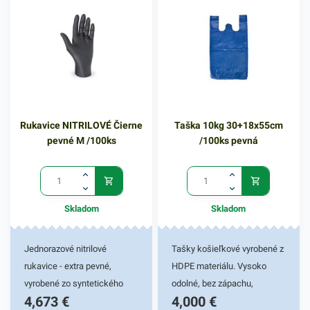
komfort a uľahčujú
nepríjemnosť manipulácie s
odpadom. Využiť ich môžete
aj na uskladnenie sezónneho
oblečenia alebo počas
sťahovania. Vrecia sú tiež
vhodné na balenie výrobkov
Rukavice NITRILOVÉ Čierne
Taška 10kg 30+18x55cm
pred navlhnutím, vyschnutím
pevné M /100ks
/100ks pevná
či znečistením. V našej
ponuke nájdete ďalšie
podobné produkty, ktoré vás
zaručene oslovia.
Skladom
Skladom
Jednorazové nitrilové
Tašky košieľkové vyrobené z
rukavice - extra pevné,
HDPE materiálu. Vysoko
vyrobené zo syntetického
odolné, bez zápachu,
4,673
€
4,000
€
kaučuku. Mikrotextúra
recyklovateľné tašky so