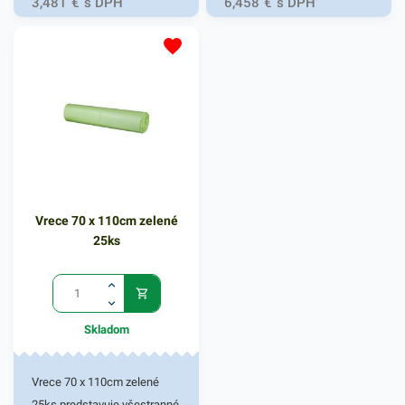
3,481
€
s DPH
6,458
€
s DPH
a uľahčujú nepríjemnosť
odolné. Vďaka elastickému
manipulácie s odpadom.
materiálu ľahko prispôsobia
svoj tvar obrysom odpadkov
a to bez pretrhnutia.
Praktické vrecia do košov či
zberných nádob.
Zabezpečujú komfort a
uľahčujú nepríjemnosť
manipulácie s odpadom.
Vrece 70 x 110cm zelené
Využiť ich môžete aj na
25ks
uskladnenie sezónneho
oblečenia alebo počas
sťahovania. Vrecia sú tiež
vhodné na balenie výrobkov
Skladom
pred navlhnutím, vyschnutím
či znečistením. V našej
ponuke nájdete ďalšie
Vrece 70 x 110cm zelené
podobné produkty, ktoré vás
25ks predstavuje všestranné