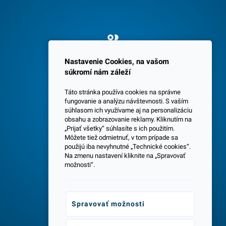
Spokojných 3600 zákazníkov
Nastavenie Cookies, na vašom
súkromí nám záleží
Táto stránka používa cookies na správne
fungovanie a analýzu návštevnosti. S vaším
súhlasom ich využívame aj na personalizáciu
obsahu a zobrazovanie reklamy. Kliknutím na
„Prijať všetky“ súhlasíte s ich použitím.
Centrála a predajňa v Senci
Môžete tiež odmietnuť, v tom prípade sa
použijú iba nevyhnutné „Technické cookies“.
Na zmenu nastavení kliknite na „Spravovať
možnosti“.
Spravovať možnosti
Odborné poradenstvo