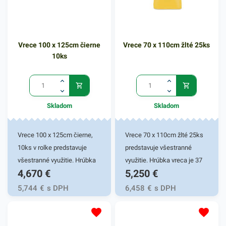
Vrece 100 x 125cm čierne
Vrece 70 x 110cm žlté 25ks
10ks
Skladom
Skladom
Vrece 100 x 125cm čierne,
Vrece 70 x 110cm žlté 25ks
10ks v rolke predstavuje
predstavuje všestranné
všestranné využitie. Hrúbka
využitie. Hrúbka vreca je 37
4,670
€
5,250
€
vreca je 55 mikrónov.
mikrónov. Vrecia sú vysoko
Odpadkové vrecia 100 x
flexibilné a odolné. Vďaka
5,744
€
s DPH
6,458
€
s DPH
125cm sú vysoko flexibilné a
elastickému materiálu ľahko
odolné. Vďaka elastickému
prispôsobia svoj tvar
materiálu ľahko prispôsobia
obrysom odpadkov a to bez