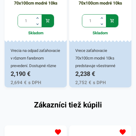
pred navlhnutím, vyschnutím
70x100cm modré 10ks
70x100cm modré 10ks
či znečistením.
Skladom
Skladom
Vrecia na odpad zaťahovacie
Vrece zaťahovacie
v rôznom farebnom
70x100cm modré 10ks
prevedení. Dostupné rôzne
predstavuje všestranné
2,190
€
2,238
€
hrúbky. Praktické vrecia do
využitie. Vrecia sú vysoko
košov či zberných nádob.
flexibilné a odolné. Vďaka
2,694
€
s DPH
2,752
€
s DPH
Zabezpečujú komfort a
elastickému materiálu ľahko
uľahčujú nepríjemnosť
prispôsobia svoj tvar
Zákazníci tiež kúpili
manipulácie s odpadom.
obrysom odpadkov a to bez
pretrhnutia. Praktické
zaťahovacie vrecia do košov
či zberných nádob, vyrobené
z igelitu. Zabezpečujú