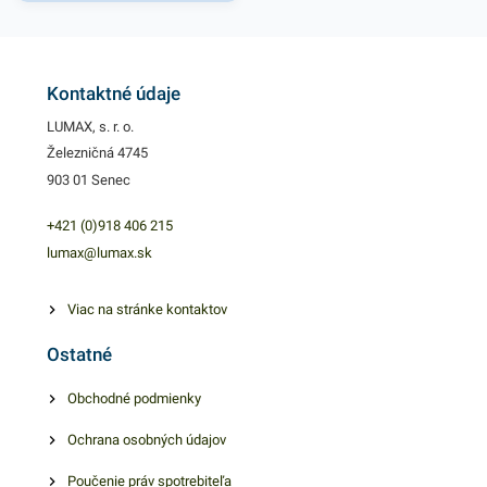
Vhodné do registračných
pokladní, POS terminálov,
váh, zdravotníckych
zariadení, meracích
Kontaktné údaje
prístrojov, cestovných lístkov
LUMAX, s. r. o.
a pod. Rozmer 80/80/12 mm
Železničná 4745
(šírka/priemer/dutinka)
903 01 Senec
Dĺžka návinu 80m.
+421 (0)918 406 215
lumax@lumax.sk
Viac na stránke kontaktov
Ostatné
Obchodné podmienky
Ochrana osobných údajov
Poučenie práv spotrebiteľa