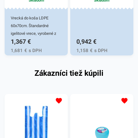
Skladom
Skladom
zaručene oslovia.
Vrecká do koša LDPE
60x70cm. Štandardné
igelitové vrece, vyrobené z
1,367
€
0,942
€
polyetylénu nízkej hustoty.
Vrece na komunálny a
1,681
€
s DPH
1,158
€
s DPH
triedený odpad, pružný,
tepelne odolný,
Zákazníci tiež kúpili
recyklovateľný a tvárny
materiál. Používajú sa ako
ochrana plastovej nádoby
pred znečistením a na
bezkontaktnú manipuláciu s
odpadom. Svoje využitie
nájdu v domácnostiach,
kanceláriách, obchodoch,
prevádzkach a pod. Balené v