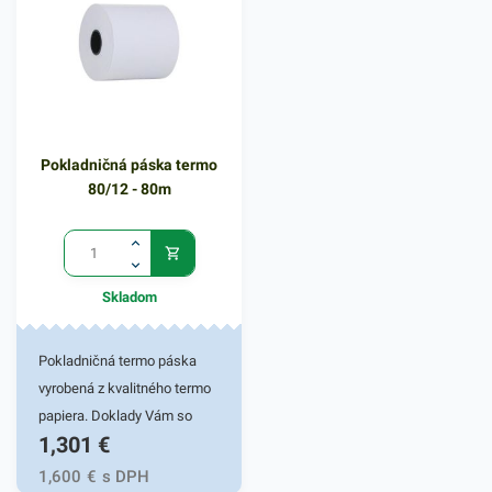
pečiva a iných produktov.
Výhodné pre maloobchody -
aj napriek vysokej spotrebe
je recyklovateľné HDPE
vhodnou voľbou.Balené v 100
ks bloku -
Pokladničná páska termo
odtrhávacieRozmer:
80/12 - 80m
30+18x55cmFarba: bielo-
modrá pruhovaná
Skladom
Pokladničná termo páska
vyrobená z kvalitného termo
papiera. Doklady Vám so
1,301
€
správnym skladovaním
zaručia čitateľnosť 5 rokov.
1,600
€
s DPH