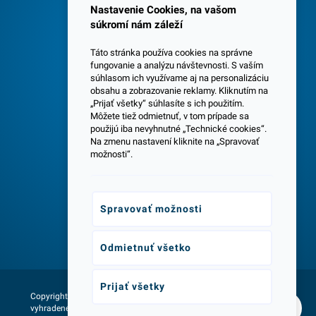
Spokojných 3600 zákazníkov
Nastavenie Cookies, na vašom
súkromí nám záleží
Táto stránka používa cookies na správne
fungovanie a analýzu návštevnosti. S vaším
súhlasom ich využívame aj na personalizáciu
obsahu a zobrazovanie reklamy. Kliknutím na
„Prijať všetky“ súhlasíte s ich použitím.
Centrála a predajňa v Senci
Môžete tiež odmietnuť, v tom prípade sa
použijú iba nevyhnutné „Technické cookies“.
Na zmenu nastavení kliknite na „Spravovať
možnosti“.
Spravovať možnosti
Odborné poradenstvo
Odmietnuť všetko
Prijať všetky
Copyright © 2026 - Všetky práva
Web vytvorila agentúra:
vyhradené lumax.sk
NetLife Guru