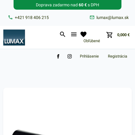
Doprava zadarmo nad
60 €
s DPH
Zabudnuté heslo?
+421 918 406 215
lumax@lumax.sk
E-mail
0,000
€
Obľúbené
Prihlásenie
Registrácia
Nákupný košík je prázdny