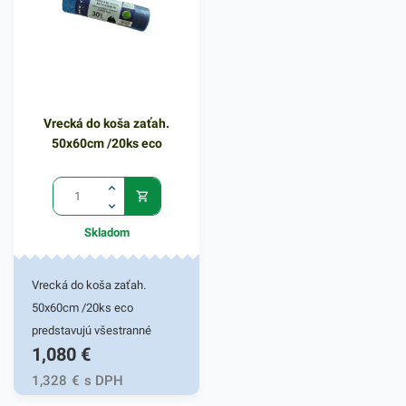
odpadom. Svoje využitie
nájdu v domácnostiach,
kanceláriách, obchodoch,
prevádzkach a pod. Balené v
2X5 ks bloku.Hrúbka: 18
Vrecká do koša zaťah.
mikrónov
50x60cm /20ks eco
Skladom
Vrecká do koša zaťah.
50x60cm /20ks eco
predstavujú všestranné
1,080
€
využitie. Hrúbka vriec je 12
mikrónov. Vrecia sú vysoko
1,328
€
s DPH
flexibilné a odolné. Vďaka