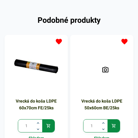
elastickému materiálu ľahko
prispôsobia svoj tvar
Podobné produkty
obrysom odpadkov a to bez
pretrhnutia. Praktické
zaťahovacie vrecia do košov
či zberných nádob, vyrobené
z mikroténu. Zabezpečujú
komfort a uľahčujú
nepríjemnosť manipulácie s
odpadom. Využiť ich môžete
aj na uskladnenie sezónneho
oblečenia alebo počas
sťahovania. Vrecia sú tiež
Vrecká do koša LDPE
Vrecká do koša LDPE
vhodné na balenie výrobkov
60x70cm FE/25ks
50x60cm BE/25ks
pred navlhnutím, vyschnutím
či znečistením. V našej
ponuke nájdete ďalšie
podobné produkty, ktoré vás