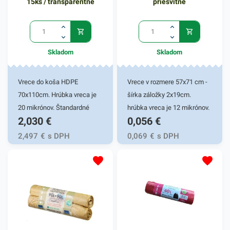
15ks / transparentné
priesvitné
Skladom
Skladom
Vrece do koša HDPE
Vrece v rozmere 57x71 cm -
70x110cm. Hrúbka vreca je
šírka záložky 2x19cm.
20 mikrónov. Štandardné
hrúbka vreca je 12 mikrónov.
2,030
€
0,056
€
mikroténové vrece na
Vrecia sú vhodné do
komunálny a triedený odpad,
bedničiek. Priesvitná verzia
2,497
€
s DPH
0,069
€
s DPH
bez zápachu, recyklovateľné.
Vám umožní ľahkú
Používajú sa ako ochrana
indetifikáciu materiálu alebo
plastovej nádoby pred
odpadu vo vnútri.
znečistením a na
bezkontaktnú manipuláciu s
odpadom. Svoje využitie
nájdu v domácnostiach,