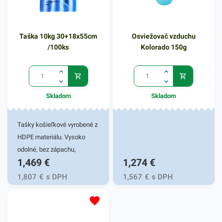
25 ks bloku. Objem: 60l
Farba: čierna Hrúbka: 24
mikrónov.
Taška 10kg 30+18x55cm
Osviežovač vzduchu
/100ks
Kolorado 150g
Skladom
Skladom
Tašky košieľkové vyrobené z
HDPE materiálu. Vysoko
odolné, bez zápachu,
1,469
€
1,274
€
recyklovateľné tašky so
širokým využitím. Nakoľko
1,807
€
s DPH
1,567
€
s DPH
nie sú toxické, sú výborne
využiteľné na prenos
bežných potravín, mäsa,