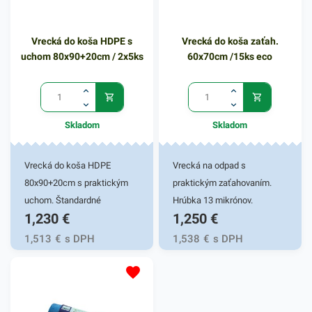
kanceláriách, obchodoch,
prevádzkach a pod. Balené v
Vrecká do koša HDPE s
Vrecká do koša zaťah.
15 ks bloku. Farba:
uchom 80x90+20cm / 2x5ks
60x70cm /15ks eco
transparentná.
Skladom
Skladom
Vrecká do koša HDPE
Vrecká na odpad s
80x90+20cm s praktickým
praktickým zaťahovaním.
uchom. Štandardné
Hrúbka 13 mikrónov.
1,230
€
1,250
€
mikroténové vrecká do koša,
bez zápachu, recyklovateľné.
1,513
€
s DPH
1,538
€
s DPH
Používajú sa ako ochrana
plastovej nádoby pred
znečistením a na
bezkontaktnú manipuláciu s