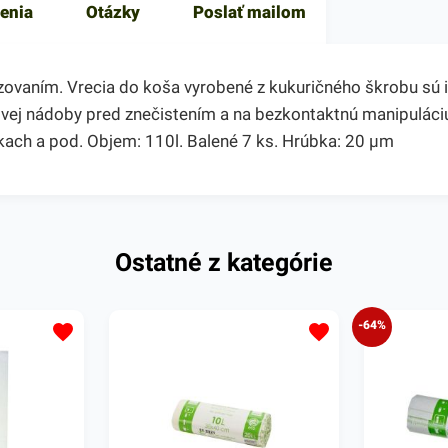
enia
Otázky
Poslať mailom
vaním. Vrecia do koša vyrobené z kukuričného škrobu sú i
vej nádoby pred znečistením a na bezkontaktnú manipuláciu
ach a pod. Objem: 110l. Balené 7 ks. Hrúbka: 20 µm
Ostatné z kategórie
-64%