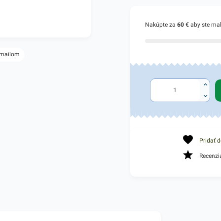
Nakúpte za
60 €
aby ste ma
 mailom
Pridať 
Recenzi