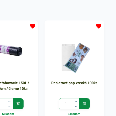
tením a na
pred znečistením a na
nú manipuláciu s
bezkontaktnú manipuláciu s
oje využitie nájdu v
odpadom. Svoje využitie nájdu v
ch, kanceláriách,
domácnostiach, kanceláriách,
 prevádzkach a pod.
obchodoch, prevádzkach a pod.
Balené v 7 ks bloku.
Objem: 110l. Balené 7 ks. Hrúbka:
 µm
20 µm
aťahovacie 150L /
Desiatové pap.vrecká 100ks
cm / čierne 10ks
Skladom
Skladom