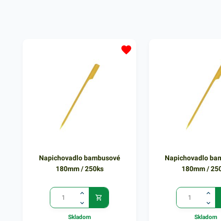
pred znečistením a na
Vyznačujú sa aj mäkko
bezkontaktnú manipuláciu s
prináša dobrú manipulá
odpadom. Svoje využitie nájdu v
po 500 ks v odtrhávac
domácnostiach, kanceláriách,
Rozmer: 30+20x55cm
obchodoch, prevádzkach a pod.
Objem: 45l Balené v 10 ks
bloku.Hrúbka: 15 µm
Napichovadlo bambusové
Napichovadlo ba
180mm / 250ks
180mm / 25
Skladom
Skladom