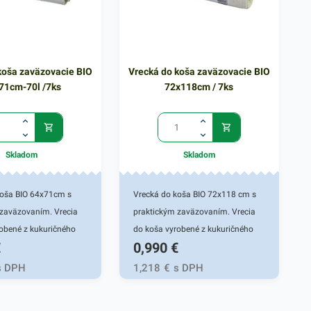
koša zaväzovacie BIO
Vrecká do koša zaväzovacie BIO
71cm-70l /7ks
72x118cm / 7ks
Skladom
Skladom
koša BIO 64x71cm s
Vrecká do koša BIO 72x118 cm s
 zaväzovaním. Vrecia
praktickým zaväzovaním. Vrecia
obené z kukuričného
do koša vyrobené z kukuričného
€
0,990
€
deálnou voľbou do
škrobu sú ideálnou voľbou do
cnosti. Sú odolné a
každej domácnosti. Sú odolné a
s DPH
1,218
€
s DPH
teľné. Používajú sa
kompostovateľné. Používajú sa
a plastovej nádoby
ako ochrana plastovej nádoby