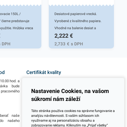
ovacie 150L /
Desiatové papierové vrecká.
čierne predstavuje
Vyrobené z kvalitného papiera.
využitie. Hrúbka vreca
Vhodné na balenie desiat a
€
2,222
€
nov. Vrecia sú vysoko
pokrmov určených na rýchly
a odolné. Vďaka
konzum. Balenie do klasických
s DPH
2,733
€
s DPH
 materiálu ľahko
papierových vreciek zaručí
 svoj tvar obrysom
uchovanie čerstvosti a vône.
to bez pretrhnutia.
Rozmer 12x29x5cm
aťahovacie vrecia do
hod
Certifikát kvality
erných nádob.
10.00 hod. a
Všetky naše výrobky disponujú slovenským i
ú komfort a uľahčujú
návka bude
európskym certifikátom kvality, čo považujeme za
Nastavenie Cookies, na vašom
o pracovného
jeden z dôležitých ukazovateľov zodpovedného
ť manipulácie s
podnikania.
súkromí nám záleží
yužiť ich môžete aj na
e sezónneho oblečenia
Viac informácií
Táto stránka používa cookies na správne fungovanie a
 sťahovania. Vrecia sú
berať naše
Potrebujete viac informácií ohľadom pravidelnej
analýzu návštevnosti. S vaším súhlasom ich
 na balenie výrobkov
využívame aj na personalizáciu obsahu a
 do našeho
dlhodobej spolupráce pri odberoch? Prosím
zobrazovanie reklamy. Kliknutím na „Prijať všetky“
skontaktujte sa s naším obchodným tímom a