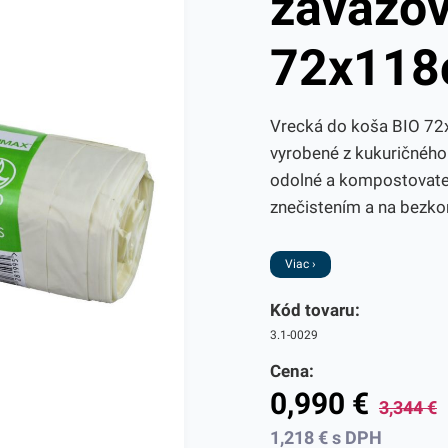
zaväzov
72x118
Vrecká do koša BIO 72
vyrobené z kukuričného
odolné a kompostovateľ
znečistením a na bezko
Viac ›
Kód tovaru:
3.1-0029
Cena:
0,990
€
3,344
€
1,218
€
s DPH