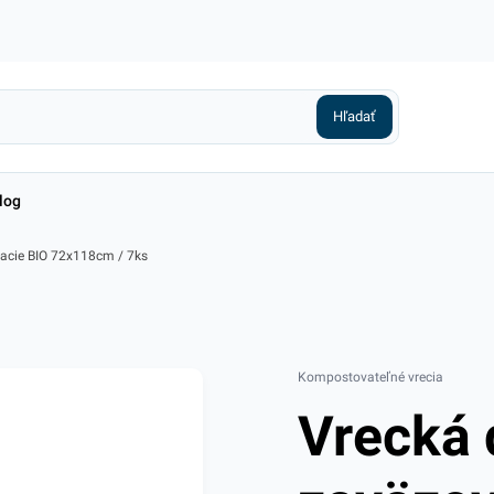
log
acie BIO 72x118cm / 7ks
Kompostovateľné vrecia
Vrecká 