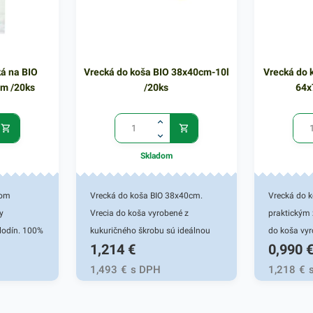
ká na BIO
Vrecká do koša BIO 38x40cm-10l
Vrecká do 
m /20ks
/20ks
64x
Skladom
hom
Vrecká do koša BIO 38x40cm.
Vrecká do 
y
Vrecia do koša vyrobené z
praktickým
lodín. 100%
kukuričného škrobu sú ideálnou
do koša vyr
1,214
€
0,990
s
voľbou do každej domácnosti. Sú
škrobu sú i
o
odolné a kompostovateľné.
každej domá
1,493
€
s DPH
1,218
€
jim
Používajú sa ako ochrana
kompostova
 odolné.
plastovej nádoby pred znečistením
ako ochran