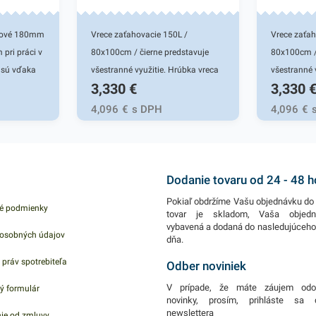
sové 180mm
Vrece zaťahovacie 150L /
Vrece zaťah
pri práci v
80x100cm / čierne predstavuje
80x100cm / 
 sú vďaka
všestranné využitie. Hrúbka vreca
všestranné 
3,330
€
3,330
je 55 mikrónov. Vrecia sú vysoko
je 55 mikró
šie lahodné
flexibilné a odolné. Vďaka
flexibilné 
4,096
€
s DPH
4,096
€
é zákusky
elastickému materiálu ľahko
elastickému
iach, fast
prispôsobia svoj tvar obrysom
prispôsobia
ateringu,
odpadkov a to bez pretrhnutia.
odpadkov a 
oskytujú
Praktické zaťahovacie vrecia do
Praktické z
Dodanie tovaru od 24 - 48 
tie. Sú
košov či zberných nádob.
košov či zb
Pokiaľ obdržíme Vašu objednávku do 
é podmienky
ambusu,
Zabezpečujú komfort a uľahčujú
Zabezpečuj
tovar je skladom, Vaša objed
vybavená a dodaná do nasledujúceh
ogicky
nepríjemnosť manipulácie s
nepríjemnos
osobných údajov
dňa.
né pre
odpadom. Využiť ich môžete aj na
odpadom. V
 práv spotrebiteľa
nie
uskladnenie sezónneho oblečenia
uskladneni
Odber noviniek
usových
alebo počas sťahovania. Vrecia sú
alebo počas
V prípade, že máte záujem odo
ý formulár
erom 18cm.
tiež vhodné na balenie výrobkov
tiež vhodné
novinky, prosím, prihláste sa
newslettera
ie od zmluvy