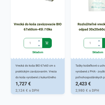
Vrecká do koša zaväzovacie BIO
Rozložiteľné vrec
67x60cm-45l /10ks
odpad 30x20x60c
Skladom
Skladom
Vrecká do koša BIO 67x60 cm s
Tašky košieľkové s uc
praktickým zaväzovaním. Vrecia
vyrobené z PHA - zvyšk
do koša vyrobené z kukuričného
poľnohospodárskych p
1,727
€
2,423
€
škrobu sú ideálnou voľbou do
nezávadné na kontakt 
každej domácnosti. Sú odolné a
potravinami. Vhodné d
2,124
€
s DPH
2,980
€
s DPH
kompostovateľné. Používajú sa
kompostov. Vďaka svo
ako ochrana plastovej nádoby
vlastnostiam sú vysoko