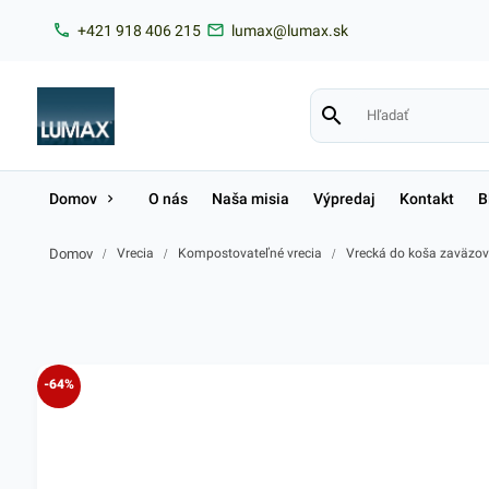
+421 918 406 215
lumax@lumax.sk
Domov
O nás
Naša misia
Výpredaj
Kontakt
B
Domov
/
Vrecia
/
Kompostovateľné vrecia
/
Vrecká do koša zaväzov
-64%