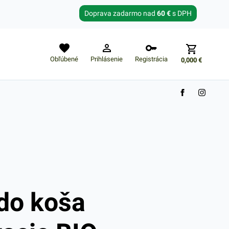
Zabudnuté heslo?
Doprava zadarmo nad
60 €
s DPH
E-mail
Obľúbené
Prihlásenie
Registrácia
0,000
€
Nákupný košík je prázdny
do koša