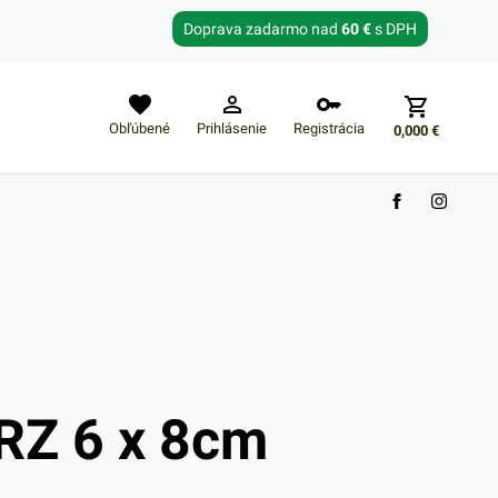
Zabudnuté heslo?
Doprava zadarmo nad
60 €
s DPH
E-mail
Obľúbené
Prihlásenie
Registrácia
0,000
€
Nákupný košík je prázdny
RZ 6 x 8cm