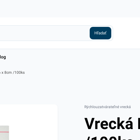
log
6 x 8cm /100ks
Rýchlouzatvárateľné vrecká
Vrecká 