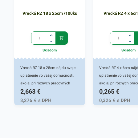
Vrecká RZ 18 x 25cm /100ks
Vrecká RZ 4 x 6c
Skladom
Skladom
Vrecká RZ 18 x 25cm nájdu svoje
Vrecká RZ 4 x 6cm nájd
uplatnenie vo vašej domácnosti,
uplatnenie vo vašej do
ako aj pri rôznych pracovných
ako aj pri rôznych pra
2,663
€
0,265
€
činnostiach. Rýchlouzatváracie
činnostiach. Rýchlouza
vrecká sú vhodné pre
vrecká sú vhodné pre
3,276
€
s DPH
0,326
€
s DPH
uskladňovanie malých predmetov
uskladňovanie malých
rôzneho druhu. Praktický dizajn
rôzneho druhu. Praktic
umožnuje opakované použitie a
umožnuje opakované po
funkčné izolovanie vďaka
funkčné izolovanie vď
jednoduchému uzatváraciemu
jednoduchému uzatvá