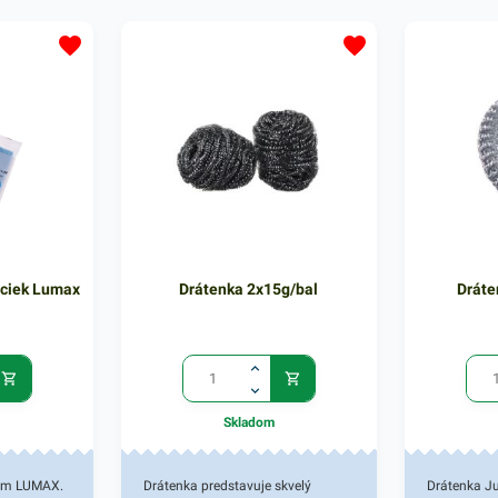
dný
systému. LDPE priehľadný
systému. L
ezávadný.
materiál, hygienicky nezávadný.
materiál, h
oduchú
Vrecká ponúkajú jednoduchú
Vrecká pon
ní
manipuláciu pri vkladaní
manipuláciu
Balenie
potrebných predmetov. Balenie
potrebných 
obsahuje 100 kusov
obsahuje 1
reciek. V
rýchlouzatvárateľných vreciek. V
rýchlouzatv
alšie
našej ponuke nájdete ďalšie
našej ponuk
é vás
podobné produkty, ktoré vás
podobné pro
ka je 40
zaručene oslovia. Hrúbka je 40
zaručene os
ociek Lumax
Drátenka 2x15g/bal
Drát
mikrónov.
mikrónov.
Skladom
dom LUMAX.
Drátenka predstavuje skvelý
Drátenka J