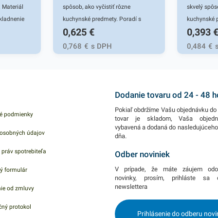
 Materiál
spôsob, ako vyčistiť rôzne
skvelý spôs
kladnenie
kuchynské predmety. Poradí s
kuchynské p
0,625
€
0,393
ničke.
pripálenými hrncami, panvicami a
pripálenými
odolnou špinou na sporáku a
odolnou šp
0,768
€
s DPH
0,484
€
inými miestami vo vašej kuchyni.
inými miest
Rýchlo a bez poškriabania
Rýchlo a be
odstráni mastnotu a pripečené
odstráni ma
omrvinky. Drátenka je precízne
omrvinky. D
Dodanie tovaru od 24 - 48 
upletená z oceľových drôtikov. Má
upletená z 
Pokiaľ obdržíme Vašu objednávku do 
é podmienky
okrúhly tvar, ktorý sa ľahko
okrúhly tvar
tovar je skladom, Vaša objed
vybavená a dodaná do nasledujúceh
prispôsobí a dostane tak do
prispôsobí 
osobných údajov
dňa.
všetkých rohov a okrajov čistených
všetkých ro
 práv spotrebiteľa
predmetov. Drôtenku možno ľahko
predmetov.
Odber noviniek
umyť, bude tak vždy pripravená na
umyť, bude 
V prípade, že máte záujem odo
ý formulár
dôkladné vyčistenie ďalšieho kusu
dôkladné vy
novinky, prosím, prihláste sa
newslettera
ie od zmluvy
riadu či iných plôch. V balení
riadu či iný
nájdete 2 kusy kovovej drôtenky.
nájdete 1ks
ný protokol
Prihlásenie do odberu novi
Jumbo.