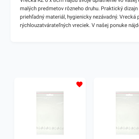
Vrecká RZ 6 x 8cm nájdu svoje uplatnenie vo vašej
malých predmetov rôzneho druhu. Praktický dizaj
priehľadný materiál, hygienicky nezávadný. Vrecká
rýchlouzatvárateľných vreciek. V našej ponuke nájd