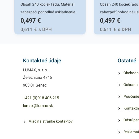
Obsah 240 kociek ľadu. Materiál
Obsah 240 kociek ľadu.
zabezpečí pohodlné uskladnenie
zabezpečí pohodlné us
0,497
€
0,497
€
ľadových kociek v mrazničke.
ľadových kociek v mraz
0,611
€
s DPH
0,611
€
s DPH
Kontaktné údaje
Ostatné
LUMAX, s. r. o.
Obchodn
Železničná 4745
Ochrana 
903 01 Senec
Poučenie
+421 (0)918 406 215
lumax@lumax.sk
Kontaktn
Odstúpen
Viac na stránke kontaktov
Reklamač