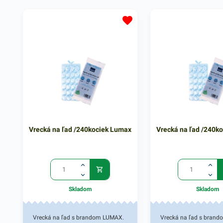
systému. LDPE priehľadný
systému. LDPE priehľa
materiál, hygienicky nezávadný.
materiál, hygienicky n
Vrecká ponúkajú jednoduchú
Vrecká ponúkajú jedn
manipuláciu pri vkladaní
manipuláciu pri vklada
potrebných predmetov. Balenie
potrebných predmetov. 
obsahuje 100 kusov
obsahuje 100 kusov
rýchlouzatvárateľných vreciek. V
rýchlouzatvárateľných v
našej ponuke nájdete ďalšie
našej ponuke nájdete ď
podobné produkty, ktoré vás
podobné produkty, ktor
zaručene oslovia. Hrúbka je 40
zaručene oslovia. Hrúb
Vrecká na ľad /240kociek Lumax
Vrecká na ľad /240k
mikrónov.
mikrónov.
Skladom
Skladom
Vrecká na ľad s brandom LUMAX.
Vrecká na ľad s bran