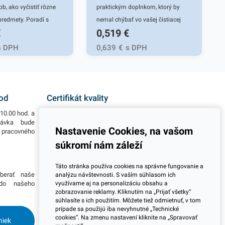
ob, ako vyčistiť rôzne
praktickým doplnkom, ktorý by
redmety. Poradí s
nemal chýbať vo vašej čistiacej
€
0,519
€
 hrncami, panvicami a
sade v domácnosti. Hubka
inou na sporáku a
disponuje drôtenou vrstvou, s
s DPH
0,639
€
s DPH
ami vo vašej kuchyni.
ktorou efektívne vyčistíte rôzne
z poškriabania
povrchy riadu ako aj iných
stnotu a pripečené
predmetov. Táto tvarovaná hubka
rátenka je precízne
si rýchlo a jednoducho poradí s
hod
Certifikát kvality
oceľových drôtikov. Má
rôznymi mastnostami a
10.00 hod. a
Všetky naše výrobky disponujú slovenským i
, ktorý sa ľahko
nečistotami, ktoré sa vo vašej
návka bude
európskym certifikátom kvality, čo považujeme za
Nastavenie Cookies, na vašom
o pracovného
jeden z dôležitých ukazovateľov zodpovedného
a dostane tak do
kuchyni objavia. Hubku je však
podnikania.
súkromí nám záleží
hov a okrajov čistených
možné použiť aj na iné povrchy
 Drôtenku možno ľahko
(napr. na kúpeľnové povrchy).
Viac informácií
Táto stránka používa cookies na správne fungovanie a
tak vždy pripravená na
Spolu s čistiacimi prostriedkami
berať naše
Potrebujete viac informácií ohľadom pravidelnej
analýzu návštevnosti. S vaším súhlasom ich
čistenie ďalšieho kusu
hubka účinne a spoľahlivo vyčistí
využívame aj na personalizáciu obsahu a
 do našeho
dlhodobej spolupráce pri odberoch? Prosím
zobrazovanie reklamy. Kliknutím na „Prijať všetky“
skontaktujte sa s naším obchodným tímom a
ch plôch. V balení
rôzne špinavé povrchy. Balenie
súhlasíte s ich použitím. Môžete tiež odmietnuť, v tom
dohodnite si stretnutie kdekoľvek na Slovensku.
 kovovej drôtenky
obsahuje 5ks veľkej hubky v žltom
prípade sa použijú iba nevyhnutné „Technické
Radi Vás navštívime.
cookies“. Na zmenu nastavení kliknite na „Spravovať
niek
farebnom vyhotovení. V našej