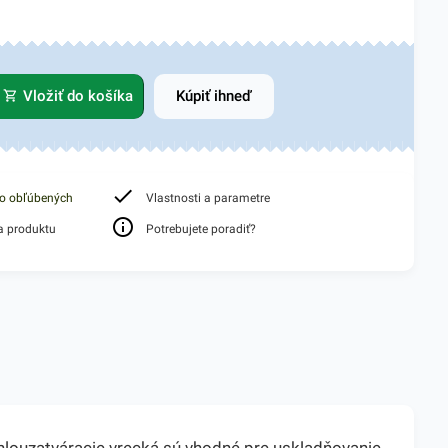
Vložiť do košíka
Kúpiť ihneď
do obľúbených
Vlastnosti a parametre
a produktu
Potrebujete poradiť?