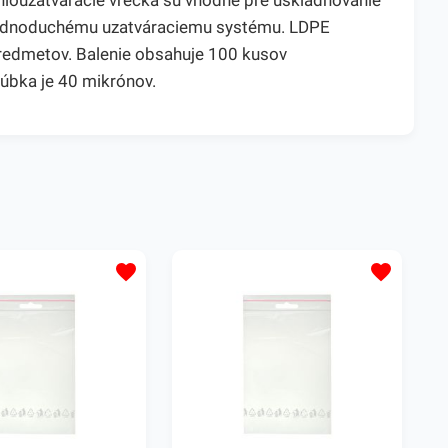
chlouzatváracie vrecká sú vhodné pre uskladňovanie
 jednoduchému uzatváraciemu systému. LDPE
predmetov. Balenie obsahuje 100 kusov
rúbka je 40 mikrónov.