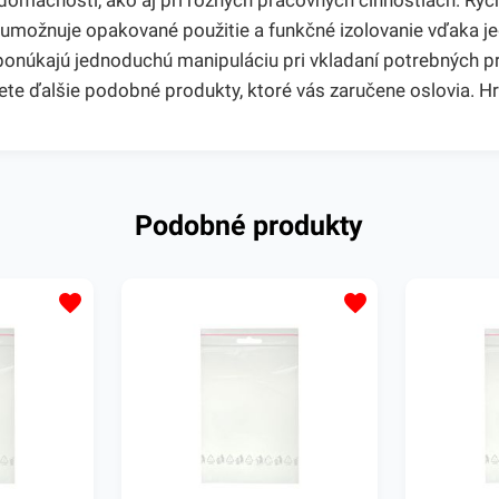
 domácnosti, ako aj pri rôznych pracovných činnostiach. Rý
n umožnuje opakované použitie a funkčné izolovanie vďaka
 ponúkajú jednoduchú manipuláciu pri vkladaní potrebných 
ete ďalšie podobné produkty, ktoré vás zaručene oslovia. H
Podobné produkty