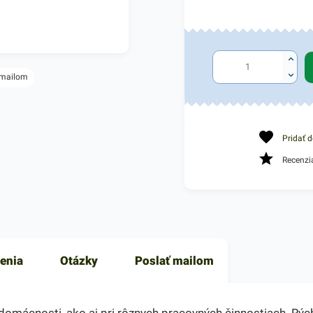
 mailom
Pridať 
Recenzi
enia
Otázky
Poslať mailom