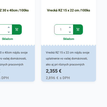
Z 30 x 40cm /100ks
Vrecká RZ 15 x 22 cm /100ks
Skladom
Skladom
0 x 40cm nájdu svoje
Vrecká RZ 15 x 22 cm nájdu svoje
vo vašej domácnosti,
uplatnenie vo vašej domácnosti,
rôznych pracovných
ako aj pri rôznych pracovných
€
2,355
€
. Rýchlouzatváracie
činnostiach. Rýchlouzatváracie
hodné pre
vrecká sú vhodné pre
s DPH
2,896
€
s DPH
nie malých predmetov
uskladňovanie malých predmetov
hu. Praktický dizajn
rôzneho druhu. Praktický dizajn
pakované použitie a
umožnuje opakované použitie a
lovanie vďaka
funkčné izolovanie vďaka
mu uzatváraciemu
jednoduchému uzatváraciemu