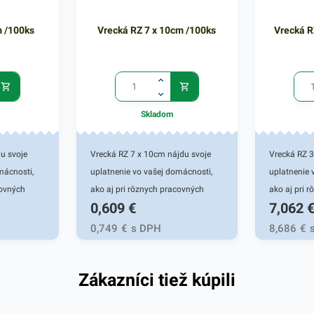
m /100ks
Vrecká RZ 7 x 10cm /100ks
Vrecká R
Skladom
u svoje
Vrecká RZ 7 x 10cm nájdu svoje
Vrecká RZ 3
mácnosti,
uplatnenie vo vašej domácnosti,
uplatnenie 
covných
ako aj pri rôznych pracovných
ako aj pri 
0,609
€
7,062
tváracie
činnostiach. Rýchlouzatváracie
činnostiach
vrecká sú vhodné pre
vrecká sú v
0,749
€
s DPH
8,686
€
 predmetov
uskladňovanie malých predmetov
uskladňova
ký dizajn
rôzneho druhu. Praktický dizajn
rôzneho dru
Zákazníci tiež kúpili
užitie a
umožnuje opakované použitie a
umožnuje o
aka
funkčné izolovanie vďaka
funkčné izo
raciemu
jednoduchému uzatváraciemu
jednoduché