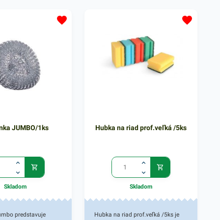
DPE priehľadný
systému. LDPE priehľadný
ygienicky nezávadný.
materiál, hygienicky nezávadný.
úkajú jednoduchú
Vrecká ponúkajú jednoduchú
 pri vkladaní
manipuláciu pri vkladaní
predmetov. Balenie
potrebných predmetov. Balenie
00 kusov
obsahuje 100 kusov
árateľných vreciek. V
rýchlouzatvárateľných vreciek. V
e nájdete ďalšie
našej ponuke nájdete ďalšie
dukty, ktoré vás
podobné produkty, ktoré vás
lovia. Hrúbka je 40
zaručene oslovia. Hrúbka je 40
enka JUMBO/1ks
Hubka na riad prof.veľká /5ks
mikrónov.
Skladom
Skladom
umbo predstavuje
Hubka na riad prof.veľká /5ks je