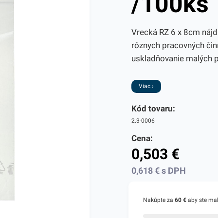
/100ks
Vrecká RZ 6 x 8cm nájdu
rôznych pracovných čin
uskladňovanie malých p
Viac ›
Kód tovaru:
2.3-0006
Cena:
0,503
€
0,618
€
s DPH
Nakúpte za
60 €
aby ste ma