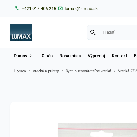
+421 918 406 215
lumax@lumax.sk
Domov
O nás
Naša misia
Výpredaj
Kontakt
B
Domov
/
Vrecká a prírezy
/
Rýchlouzatvárateľné vrecká
/
Vrecká RZ 