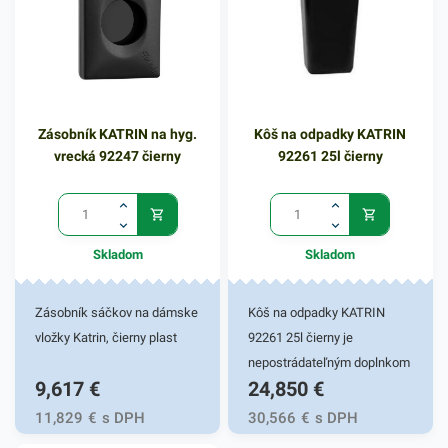
vekom. Medzi jeho výhody
patrí moderný dizajn,
skladnosť a komfortné
vhadzovanie odpadu. Kôš je
vyrobený z odolného
Zásobník KATRIN na hyg.
Kôš na odpadky KATRIN
polypropylénu, vďaka
vrecká 92247 čierny
92261 25l čierny
ktorému odoláva
mechanickým poškodeniam,
ako aj rôznym biologickým a
chemickým látkam. Čierne
Skladom
Skladom
farebné vyhotovenie s
objemom 8l. V našej širokej
ponuke nájdete ďalšie
Zásobník sáčkov na dámske
Kôš na odpadky KATRIN
podobné produkty.
vložky Katrin, čierny plast
92261 25l čierny je
nepostrádateľným doplnkom
9,617
€
24,850
€
kúpeľne vo vašej
domácnosti či v práci. Kôš
11,829
€
s DPH
30,566
€
s DPH
na odpadky Katrin je určený