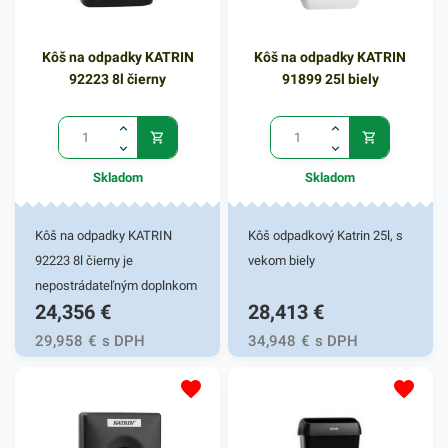
Kôš na odpadky KATRIN
Kôš na odpadky KATRIN
92223 8l čierny
91899 25l biely
Skladom
Skladom
Kôš na odpadky KATRIN
Kôš odpadkový Katrin 25l, s
92223 8l čierny je
vekom biely
nepostrádateľným doplnkom
24,356
€
28,413
€
kúpeľne vo vašej
domácnosti či v práci. Kôš
29,958
€
s DPH
34,948
€
s DPH
na odpadky Katrin je určený
predovšetkým na dámsku
hygienu. Disponuje
preklápacím, praktickým