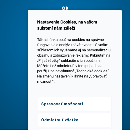
Spokojných 3600 zákazníkov
Nastavenie Cookies, na vašom
súkromí nám záleží
Táto stránka používa cookies na správne
fungovanie a analýzu návštevnosti. S vaším
súhlasom ich využívame aj na personalizáciu
obsahu a zobrazovanie reklamy. Kliknutím na
„Prijať všetky“ súhlasíte s ich použitím.
Centrála a predajňa v Senci
Môžete tiež odmietnuť, v tom prípade sa
použijú iba nevyhnutné „Technické cookies“.
Na zmenu nastavení kliknite na „Spravovať
možnosti“.
Spravovať možnosti
Odborné poradenstvo
Odmietnuť všetko