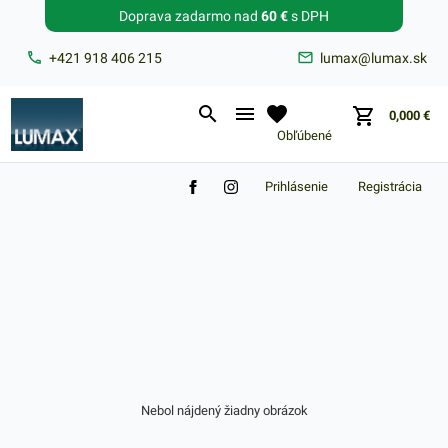
Doprava zadarmo nad
60 €
s DPH
Zabudnuté heslo?
+421 918 406 215
lumax@lumax.sk
E-mail
0,000
€
Obľúbené
Prihlásenie
Registrácia
Nákupný košík je prázdny
Nebol nájdený žiadny obrázok