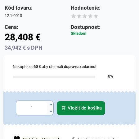
Kód tovaru:
Hodnotenie:
12.1-0010
Cena:
Dostupnosť:
Skladom
28,408
€
34,942
€
s DPH
Nakúpte za
60 €
aby ste mali
dopravu zadarmo!
0%
Vložiť do košíka