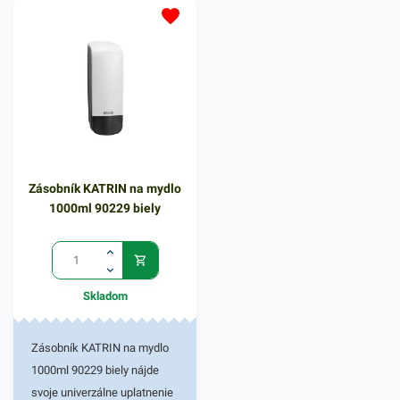
predovšetkým na dámsku
hygienu. Disponuje
preklápacím, praktickým
vekom. Medzi jeho výhody
patrí moderný dizajn,
skladnosť a komfortné
vhadzovanie odpadu. Kôš je
vyrobený z odolného
Zásobník KATRIN na mydlo
polypropylénu, vďaka
1000ml 90229 biely
ktorému odoláva
mechanickým poškodeniam,
ako aj rôznym biologickým a
chemickým látkam. Čierne
Skladom
farebné vyhotovenie s
objemom 25l. V našej širokej
ponuke nájdete ďalšie
Zásobník KATRIN na mydlo
podobné produkty.
1000ml 90229 biely nájde
svoje univerzálne uplatnenie