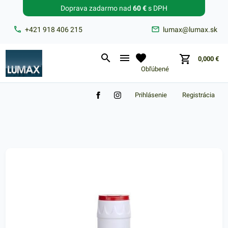
Doprava zadarmo nad
60 €
s DPH
Zabudnuté heslo?
+421 918 406 215
lumax@lumax.sk
E-mail
0,000
€
Obľúbené
Prihlásenie
Registrácia
Nákupný košík je prázdny