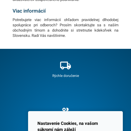
Viac informácií
Potrebujete viac informácií ohľadom pravidelnej dlhodobej
spolupráce pri odberoch? Prosím skontaktujte sa s naším
obchodným tímom a dohodnite si stretnutie kdekoľvek na
Slovensku. Radi Vás navštívime.
Rýchle doručenie
Spokojných 3600 zákazníkov
Nastavenie Cookies, na vašom
súkromí nám záleží