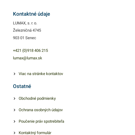
plastovej nádoby pred
znečistením a na
Kontaktné údaje
bezkontaktnú manipuláciu s
LUMAX, s. r. o.
odpadom. Svoje využitie
Železničná 4745
nájdu v domácnostiach,
903 01 Senec
kanceláriách, obchodoch,
prevádzkach a pod. Objem:
+421 (0)918 406 215
10l Balené v 20 ks bloku.
lumax@lumax.sk
Hrúbka: 14 µm
Viac na stránke kontaktov
Ostatné
Obchodné podmienky
Ochrana osobných údajov
Poučenie práv spotrebiteľa
Kontaktný formulár