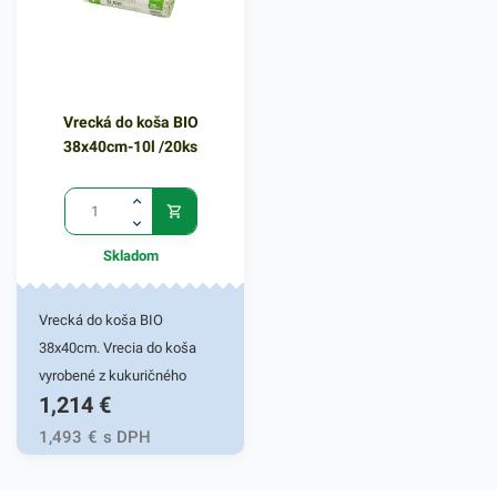
Vrecká do koša BIO
38x40cm-10l /20ks
Skladom
Vrecká do koša BIO
38x40cm. Vrecia do koša
vyrobené z kukuričného
1,214
€
škrobu sú ideálnou voľbou
do každej domácnosti. Sú
1,493
€
s DPH
odolné a kompostovateľné.
Používajú sa ako ochrana