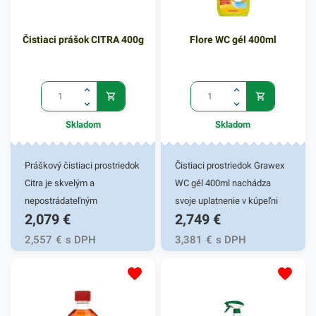
Čistiaci prášok CITRA 400g
Flore WC gél 400ml
Skladom
Skladom
Práškový čistiaci prostriedok
Čistiaci prostriedok Grawex
Citra je skvelým a
WC gél 400ml nachádza
nepostrádateľným
svoje uplatnenie v kúpeľni
2,079
€
2,749
€
pomocníkom vo vašej
vašej domácnosti. Je
domácnosti Je vhodný na
účinným gélovým prípravkom
2,557
€
s DPH
3,381
€
s DPH
kuchynský riad ale aj na
do závesných nádobiek
ďalšie kuchynské či
používaných v toaletách.
kúpeľnové predmety. Tento
Grawex zabezpečuje
čistiaci prostriedok
dezodoračné, priebežné