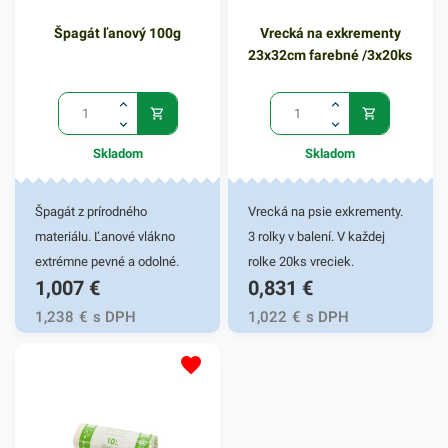
nájdu v domácnostiach,
nájdu v domácnostiach,
Špagát ľanový 100g
Vrecká na exkrementy
kanceláriách, obchodoch,
kanceláriách, obchodoch,
23x32cm farebné /3x20ks
prevádzkach a pod. Balené v
prevádzkach a pod. Balené v
15 ks bloku. Objem: 30l
15 ks bloku. Objem: 30l
Farba: čierna Hrúbka: 28
Farba: čierna Hrúbka: 28
mikrónov.
mikrónov.
Skladom
Skladom
Špagát z prírodného
Vrecká na psie exkrementy.
materiálu. Ľanové vlákno
3 rolky v balení. V každej
extrémne pevné a odolné.
rolke 20ks vreciek.
1,007
€
0,831
€
Svoje využitie si nájde pri
uskladňovaní, pri balíkovej
1,238
€
s DPH
1,022
€
s DPH
preprave, pri archivácii, v
kanceláriách aj
domácnostiach.Návin na
cievke cca 100m.