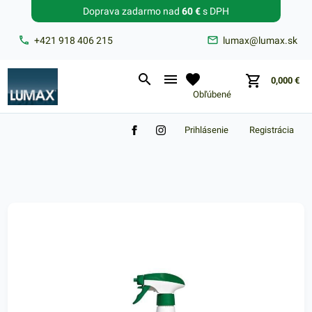
Doprava zadarmo nad
60 €
s DPH
Zabudnuté heslo?
+421 918 406 215
lumax@lumax.sk
E-mail
0,000
€
Obľúbené
Prihlásenie
Registrácia
Nákupný košík je prázdny