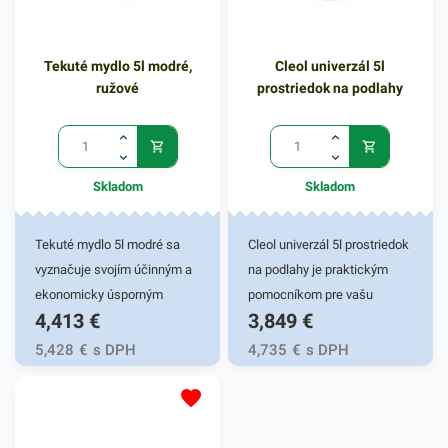
uľahčujú nepríjemnosť
vysoko odolné voči
manipulácie s odpadom.
chemikáliám. Vhodné aj pre
Tekuté mydlo 5l modré,
Cleol univerzál 5l
Využiť ich môžete aj na
alergikov, neobsahujú latex.
ružové
prostriedok na podlahy
uskladnenie sezónneho
Sú pevnejšie a majú
oblečenia alebo počas
tvarované končeky prstov.
sťahovania. Vrecia sú tiež
100 ks rukavíc v čiernej
vhodné na balenie výrobkov
farbe.
Skladom
Skladom
pred navlhnutím, vyschnutím
či znečistením.
Tekuté mydlo 5l modré sa
Cleol univerzál 5l prostriedok
vyznačuje svojím účinným a
na podlahy je praktickým
ekonomicky úsporným
pomocníkom pre vašu
4,413
€
3,849
€
využitím. Poskytnite
domácnosť. Cleol univerzál
návštevníkom toaletných
je tekutý čistiaci prostriedok
5,428
€
s DPH
4,735
€
s DPH
priestorov a kúpeľne penové
na umývanie rôznych
mydlo s príjemnou, sviežou
znečistených plôch a
vôňou, ktoré je výborné pre
povrchov. Vyznačuje sa
všetky typy pokožky. Tekuté
svojou sviežou intenzívnou