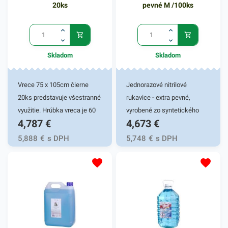
prášok jemným trením
20ks
pevné M /100ks
hubkou alebo handrou.
Čistiaci prostriedok má
hmotnosť 400g. V našej
širokej ponuke nájdete
Skladom
Skladom
ďalšie podobné produkty.
Vrece 75 x 105cm čierne
Jednorazové nitrilové
20ks predstavuje všestranné
rukavice - extra pevné,
využitie. Hrúbka vreca je 60
vyrobené zo syntetického
4,787
€
4,673
€
mikrónov. Tieto univerzálne
kaučuku. Mikrotextúra
vrecia sú vysoko flexibilné a
zabezpečí priľnavosť pri
5,888
€
s DPH
5,748
€
s DPH
odolné. Vďaka elastickému
nosení. Vysoká odolnosť
materiálu ľahko prispôsobia
voči pretrhnutiu a štiepenie
svoj tvar obrysom odpadkov
pri prepichnutí zaručí
a to bez pretrhnutia.
komplexnú ochranu pred
Praktické vrecia do košov či
infikovaným materiálom,
zberných nádob.
vírusmi či inými patogénnymi
Zabezpečujú komfort a
látkami. Nitrilové rukavice sú