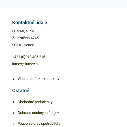
stravy a pod. 1 - vrstva
kvalitného papiera poskytne
kvalitnúú alužbu užívateľovi a
Kontaktné údaje
ekonomickú sužbu
LUMAX, s. r. o.
poskytovateľovi. Farba: biela
Železničná 4745
903 01 Senec
+421 (0)918 406 215
lumax@lumax.sk
Viac na stránke kontaktov
Ostatné
Obchodné podmienky
Ochrana osobných údajov
Poučenie práv spotrebiteľa