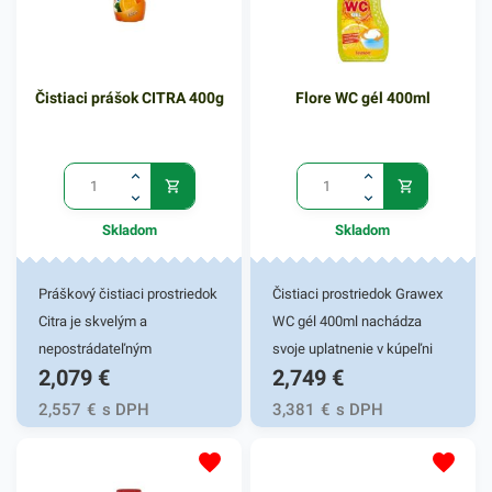
Čistiaci prášok CITRA 400g
Flore WC gél 400ml
Skladom
Skladom
Práškový čistiaci prostriedok
Čistiaci prostriedok Grawex
Citra je skvelým a
WC gél 400ml nachádza
nepostrádateľným
svoje uplatnenie v kúpeľni
2,079
€
2,749
€
pomocníkom vo vašej
vašej domácnosti. Je
domácnosti Je vhodný na
účinným gélovým prípravkom
2,557
€
s DPH
3,381
€
s DPH
kuchynský riad ale aj na
do závesných nádobiek
ďalšie kuchynské či
používaných v toaletách.
kúpeľnové predmety. Tento
Grawex zabezpečuje