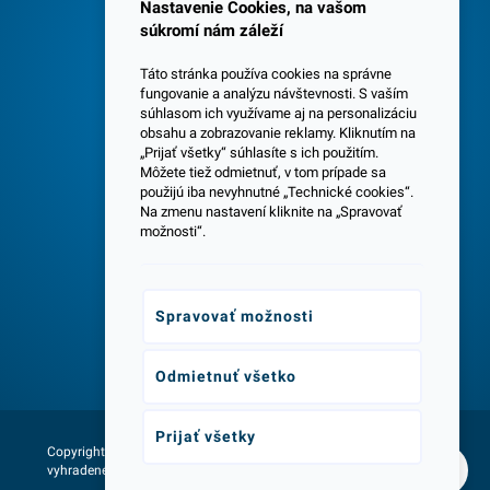
Spokojných 3600 zákazníkov
Nastavenie Cookies, na vašom
súkromí nám záleží
Táto stránka používa cookies na správne
fungovanie a analýzu návštevnosti. S vaším
súhlasom ich využívame aj na personalizáciu
obsahu a zobrazovanie reklamy. Kliknutím na
„Prijať všetky“ súhlasíte s ich použitím.
Centrála a predajňa v Senci
Môžete tiež odmietnuť, v tom prípade sa
použijú iba nevyhnutné „Technické cookies“.
Na zmenu nastavení kliknite na „Spravovať
možnosti“.
Spravovať možnosti
Odborné poradenstvo
Odmietnuť všetko
Prijať všetky
Copyright © 2026 - Všetky práva
Web vytvorila agentúra:
vyhradené lumax.sk
NetLife Guru