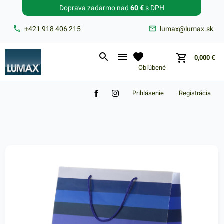
Doprava zadarmo nad
60 €
s DPH
Zabudnuté heslo?
+421 918 406 215
lumax@lumax.sk
E-mail
0,000
€
Obľúbené
Prihlásenie
Registrácia
Nákupný košík je prázdny