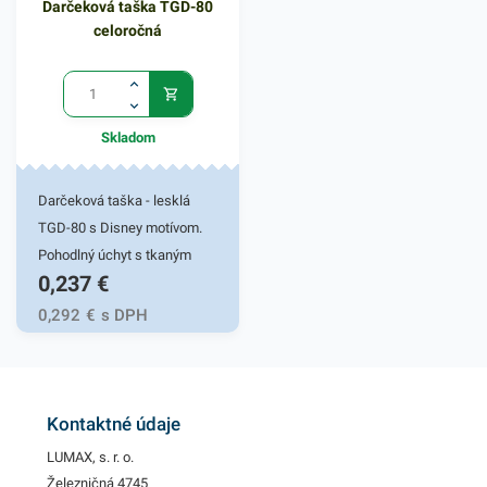
Darčeková taška TGD-80
celoročná
Skladom
Darčeková taška - lesklá
TGD-80 s Disney motívom.
Pohodlný úchyt s tkaným
0,237
€
uchom. Stabilitu zaručí
ploché dno s kvalitným
0,292
€
s DPH
lepením. Gramáž papiera
128g/m2. Vhodná na prenos
darčekových predmetov.
Rozmer 17x17x6cm.
Kontaktné údaje
LUMAX, s. r. o.
Železničná 4745