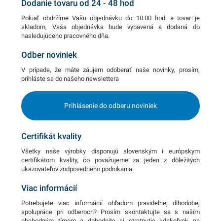
Dodanie tovaru od 24 - 48 hod
Pokiaľ obdržíme Vašu objednávku do 10.00 hod. a tovar je
skladom, Vaša objednávka bude vybavená a dodaná do
nasledujúceho pracovného dňa.
Odber noviniek
V prípade, že máte záujem odoberať naše novinky, prosím,
prihláste sa do našeho newslettera
Prihlásenie do odberu noviniek
Certifikát kvality
Všetky naše výrobky disponujú slovenským i európskym
certifikátom kvality, čo považujeme za jeden z dôležitých
ukazovateľov zodpovedného podnikania.
Viac informácií
Potrebujete viac informácií ohľadom pravidelnej dlhodobej
spolupráce pri odberoch? Prosím skontaktujte sa s naším
obchodným tímom a dohodnite si stretnutie kdekoľvek na