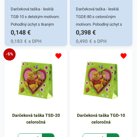
Darčeková taška - lesklá
Darčeková taška - lesklá
TGB-10 s detským motívom.
TGDE-80 s celoročným
Pohodlný úchyt s tkaným
motívom. Pohodlný úchyt s
0,148
€
0,398
€
uchom. Stabilitu zaručí
tkaným uchom. Stabilitu
ploché dno s kvalitným
zaručí ploché dno s
0,183
€
s DPH
0,490
€
s DPH
lepením. Gramáž papiera
kvalitným lepením. Gramáž
-5%
128g/m2. Vhodná na malé
128g/m2. Vhodná na malé
darčeky. Rozmer
darčeky. Rozmer 17x6x17cm
11,3x6,4x14,3cm
Darčeková taška TSD-20
Darčeková taška TGD-10
celoročná
celoročná