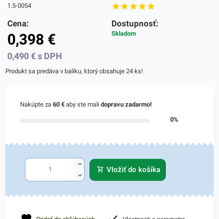
1.5-0054
Cena:
Dostupnosť:
Skladom
0,398
€
0,490
€
s DPH
Produkt sa predáva v balíku, ktorý obsahuje 24 ks!
Nakúpte za
60 €
aby ste mali
dopravu zadarmo!
0%
Vložiť do košíka