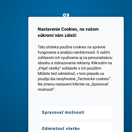
Spokojných 3600 zákazníkov
Nastavenie Cookies, na vašom
súkromí nám záleží
Táto stránka používa cookies na správne
fungovanie a analýzu návštevnosti. S vaším
súhlasom ich využívame aj na personalizáciu
obsahu a zobrazovanie reklamy. Kliknutím na
„Prijať všetky“ súhlasíte s ich použitím.
Centrála a predajňa v Senci
Môžete tiež odmietnuť, v tom prípade sa
použijú iba nevyhnutné „Technické cookies“.
Na zmenu nastavení kliknite na „Spravovať
možnosti“.
Spravovať možnosti
Odborné poradenstvo
Odmietnuť všetko