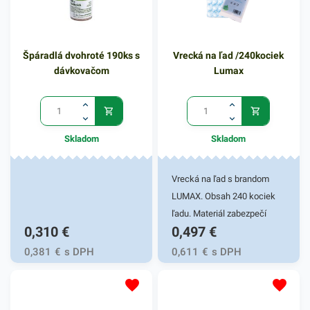
Špáradlá dvohroté 190ks s
Vrecká na ľad /240kociek
dávkovačom
Lumax
Skladom
Skladom
Vrecká na ľad s brandom
LUMAX. Obsah 240 kociek
ľadu. Materiál zabezpečí
0,310
€
0,497
€
pohodlné uskladnenie
ľadových kociek v
0,381
€
s DPH
0,611
€
s DPH
mrazničke.