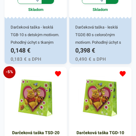
Skladom
Skladom
Darčeková taška - lesklá
Darčeková taška - lesklá
TGB-10 s detským motívom.
TGDE-80 s celoročným
Pohodlný úchyt s tkaným
motívom. Pohodlný úchyt s
0,148
€
0,398
€
uchom. Stabilitu zaručí
tkaným uchom. Stabilitu
ploché dno s kvalitným
zaručí ploché dno s
0,183
€
s DPH
0,490
€
s DPH
lepením. Gramáž papiera
kvalitným lepením. Gramáž
-5%
128g/m2. Vhodná na malé
128g/m2. Vhodná na malé
darčeky. Rozmer
darčeky. Rozmer 17x6x17cm
11,3x6,4x14,3cm
Darčeková taška TSD-20
Darčeková taška TGD-10