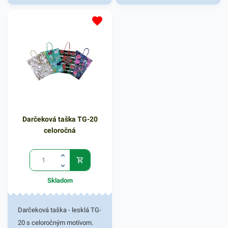
mrazničke.
lepením. Gramáž papiera
128g/m2. Vhodná na prenos
darčekových predmetov.
Rozmer 26,4x13,7x32,4cm
Darčeková taška TG-20
celoročná
Skladom
Darčeková taška - lesklá TG-
20 s celoročným motívom.