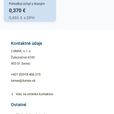
Pohodlný úchyt s tkaným
0,370
€
uchom. Stabilitu zaručí
ploché dno s kvalitným
0,455
€
s DPH
lepením. Gramáž papiera
128g/m2. Vhodná na prenos
darčekov pre najmenších.
Rozmer 11,3x14,3x6,cm.
Kontaktné údaje
LUMAX, s. r. o.
Železničná 4745
903 01 Senec
+421 (0)918 406 215
lumax@lumax.sk
Viac na stránke kontaktov
Ostatné