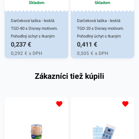
Skladom
Skladom
Darčeková taška - lesklá
Darčeková taška - lesklá
TGD-80 s Disney motívom.
TGD-20 s Disney motívom.
Pohodlný úchyt s tkaným
Pohodlný úchyt s tkaným
0,237
€
0,411
€
uchom. Stabilitu zaručí
uchom. Stabilitu zaručí
ploché dno s kvalitným
ploché dno s kvalitným
0,292
€
s DPH
0,505
€
s DPH
lepením. Gramáž papiera
lepením. Gramáž papiera
128g/m2. Vhodná na prenos
128g/m2. Vhodná na malé
Zákazníci tiež kúpili
darčekových predmetov.
radosti pre najmenších.
Rozmer 17x17x6cm.
Rozmer 17,8x22,9x9,8cm.