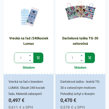
Vrecká na ľad /240kociek
Darčeková taška TG-30
Lumax
celoročná
Skladom
Skladom
Vrecká na ľad s brandom
Darčeková taška - lesklá TG-
LUMAX. Obsah 240 kociek
30 s celoročným motívom.
ľadu. Materiál zabezpečí
Pohodlný úchyt s tkaným
0,497
€
0,470
€
pohodlné uskladnenie
uchom. Stabilitu zaručí
ľadových kociek v
ploché dno s kvalitným
0,611
€
s DPH
0,578
€
s DPH