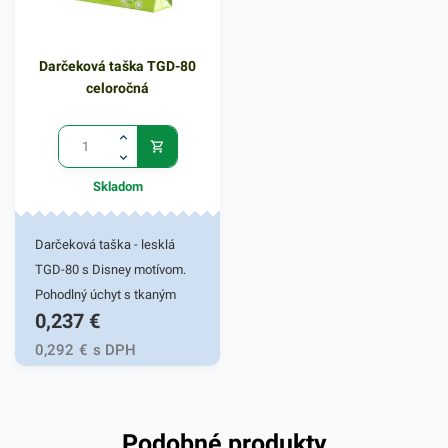
Darčeková taška TGD-80
celoročná
Skladom
Darčeková taška - lesklá
TGD-80 s Disney motívom.
Pohodlný úchyt s tkaným
0,237
€
uchom. Stabilitu zaručí
ploché dno s kvalitným
0,292
€
s DPH
lepením. Gramáž papiera
128g/m2. Vhodná na prenos
darčekových predmetov.
Podobné produkty
Rozmer 17x17x6cm.