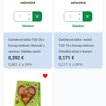
celoročná
celoročná
Skladom
Skladom
Darčeková taška TSD-20 s
Darčeková taška - lesklá
Disney motívom. Rukoväť s
TGD-10 s Disney motívom.
výrezom. Stabilitu zaručí
Pohodlný úchyt s tkaným
0,392
€
0,171
€
ploché dno s kvalitným
uchom. Stabilitu zaručí
lepením. Gramáž 170g/m2.
ploché dno s kvalitným
0,482
€
s DPH
0,211
€
s DPH
Vhodná na darčekové
lepením. Gramáž papiera
predmety pre najmenších s
128g/m2. Vhodná na malé
obľúbenými Disney
radosti pre najmenších.
postavičkami. Rozmer
Rozmer 11,3x6,4x14,3cm
17,8x22,9x9,8cm.