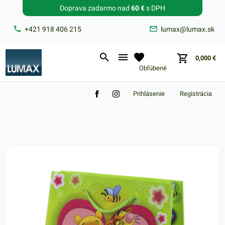
Doprava zadarmo nad
60 €
s DPH
Zabudnuté heslo?
+421 918 406 215
lumax@lumax.sk
E-mail
0,000
€
Obľúbené
Prihlásenie
Registrácia
Nákupný košík je prázdny