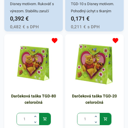
Disney motívom. Rukoväť s
TGD-10 s Disney motívom.
výrezom. Stabilitu zaručí
Pohodlný úchyt s tkaným
0,392
€
0,171
€
ploché dno s kvalitným
uchom. Stabilitu zaručí
lepením. Gramáž 170g/m2.
ploché dno s kvalitným
0,482
€
s DPH
0,211
€
s DPH
Vhodná na darčekové
lepením. Gramáž papiera
predmety pre najmenších s
128g/m2. Vhodná na malé
obľúbenými Disney
radosti pre najmenších.
postavičkami. Rozmer
Rozmer 11,3x6,4x14,3cm
17,8x22,9x9,8cm.
Darčeková taška TGD-80
Darčeková taška TGD-20
celoročná
celoročná