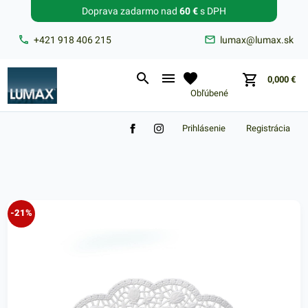
Doprava zadarmo nad
60 €
s DPH
Zabudnuté heslo?
+421 918 406 215
lumax@lumax.sk
E-mail
0,000
€
Obľúbené
Prihlásenie
Registrácia
Nákupný košík je prázdny
-21%