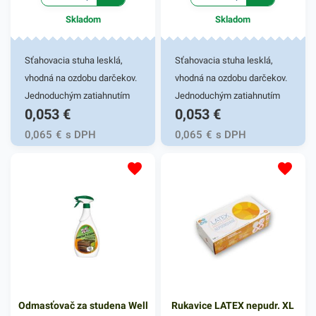
Skladom
Skladom
Sťahovacia stuha lesklá,
Sťahovacia stuha lesklá,
vhodná na ozdobu darčekov.
vhodná na ozdobu darčekov.
Jednoduchým zatiahnutím
Jednoduchým zatiahnutím
0,053
€
0,053
€
za konce stúh vytvoríte
za konce stúh vytvoríte
mašličku. Farby: zelená,
mašličku. Farby: zelená,
0,065
€
s DPH
0,065
€
s DPH
modrá, biela, ružová -
modrá, biela, ružová -
požadovanú farbu uveďte do
požadovanú farbu uveďte do
poznámky.
poznámky.
Odmasťovač za studena Well
Rukavice LATEX nepudr. XL