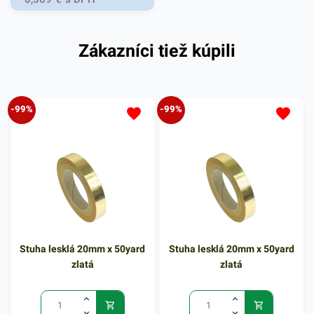
výrobkov a iných špecialít.
Sú vhodné predovšetkým na
Zákazníci tiež kúpili
použitie pod rôzne torty,
lahodné zákusky, rôzne
drobné slané a sladké
pečivo. Dekoratívne krajky si
-99%
-99%
vďaka svojmu univerzálnemu
použitiu nájdu uplatnenie
taktiež pri stolovaní v
reštaurácií, kaviarni,
hoteloch, cukrárni aj pri
výnimočných príležitostiach,
ako sú hostiny, rodinné
oslavy či svadby. Toto
Stuha lesklá 20mm x 50yard
Stuha lesklá 20mm x 50yard
balenie obsahuje 6 kusov a
zlatá
zlatá
rozmery sú 20 x 40cm.