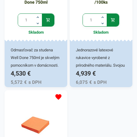
Done 750ml
/100ks
Skladom
Skladom
Odmasťovač za studena
Jednorazové latexové
Well Done 750ml je skvelým
rukavice vyrobené z
pomocníkom v domácnosti.
prírodného materiálu. Svojou
4,530
€
4,939
€
Disponuje vysokou
jemnosťou a elasticitou
účinnosťou odmastenia
zaručujú výbornú citlivosť
5,572
€
s DPH
6,075
€
s DPH
rôznych povrchov za
hmatu a vďaka
studena. Rýchlo pôsobí pri
celotvarovému povrchu aj v
čistení sporákov, rúr, riadu z
prípade, ak je gumená
nehrdzavejúcej ocele a
rukavica mokrá. Všestranné
podobných predmetov. Pri
využitie si nájdu v
spoľahlivom odmasťovaní
zdravotníctve, službách ,
taktiež likviduje baktérie a
potravinárstve, ale aj v