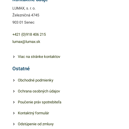
kvalitnú službu užívateľovi a
LUMAX, s. r. o.
dodá eleganciu pri
Železničná 4745
servírovaní jedál. Farba:
903 01 Senec
oranžová
+421 (0)918 406 215
lumax@lumax.sk
Viac na stránke kontaktov
Ostatné
Obchodné podmienky
Ochrana osobných údajov
Poučenie práv spotrebiteľa
Kontaktný formulár
Odstúpenie od zmluvy