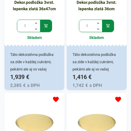
Dekor.podložka 3vrst.
Dekor.podložka 3vrst.
lepenka zlatá 36x47cm
lepenka zlatá 36cm
Skladom
Skladom
Táto dekoratívna podložka
Táto dekoratívna podložka
sa zíde v každej cukrárni,
sa zíde v každej cukrárni,
pekárni ale aj vo vašej
pekárni ale aj vo vašej
1,939
€
1,416
€
domácnosti. Je vyrobená z
domácnosti. Je vyrobená z
pevnej trojvrstvovej lepenky,
pevnej trojvrstvovej lepenky,
2,385
€
s DPH
1,742
€
s DPH
ktorá je na svojom povrchu
ktorá je na svojom povrchu
nepremastiteľná a
nepremastiteľná a
laminovaná lesklou zlatou
laminovaná lesklou zlatou
fóliou. Vaše torty a iné
fóliou. Vaše torty a iné
cukrovinky na nej krásne
cukrovinky na nej krásne
vyniknú a najmä sa
vyniknú a najmä sa