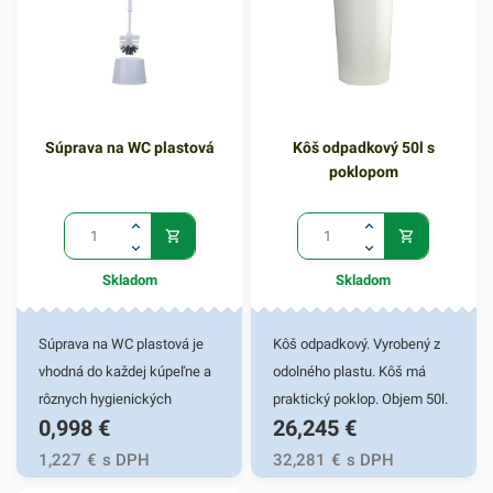
plastovú rúčku pre pohodlný
vysokú odolnosť s dobrým
úchop.
zachytávaním vody a rôznych
nečistôt. Jeho plastová
rukovať obsahuje závesný
háčik. Mop Super komplet sa
Súprava na WC plastová
Kôš odpadkový 50l s
používa sa prevažne na
poklopom
mokré čistenie. Uľahčite si
prácu pri umývaní podláh
týmto praktickým
produktom. Balenie obsahuje
Skladom
Skladom
1ks mopu. V našej ponuke
nájdete ďalšie podobné
produkty, ktoré vás zaručene
Súprava na WC plastová je
Kôš odpadkový. Vyrobený z
oslovia.
vhodná do každej kúpeľne a
odolného plastu. Kôš má
rôznych hygienických
praktický poklop. Objem 50l.
0,998
€
26,245
€
zariadení. WC súprava je
moderným a praktickým
1,227
€
s DPH
32,281
€
s DPH
riešením na všetky druhy