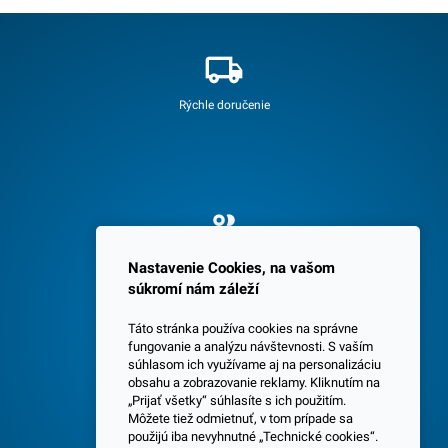
Rýchle doručenie
Spokojných 3600 zákazníkov
Nastavenie Cookies, na vašom
súkromí nám záleží
Táto stránka používa cookies na správne
fungovanie a analýzu návštevnosti. S vaším
súhlasom ich využívame aj na personalizáciu
obsahu a zobrazovanie reklamy. Kliknutím na
„Prijať všetky“ súhlasíte s ich použitím.
Centrála a predajňa v Senci
Môžete tiež odmietnuť, v tom prípade sa
použijú iba nevyhnutné „Technické cookies“.