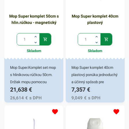
Mop Super komplet 50cm s
Mop Super komplet 40cm
hlin.rúčkou - magnetický
plastový
Skladom
Skladom
Mop Super.Komplet set mop
Mop Super komplet 40cm
s hliníkovou rúčkou 50cm.
plastový ponúka jednoduchý
Držiak mopu pomocou
a účinný spôsob pre
21,638
€
7,357
€
magnetu je určený na všetky
vyčistenie podlahy u vás
typy kapsových a
doma či v práci. Tento mop
26,614
€
s DPH
9,049
€
s DPH
univerzálnych mopo.
disponuje šírkou 40 cm.
Perfektná priľnavosť zaručí
Kapsové mopy majú na
spoľahlivé odstránenie
zadnej strane kapsy, ktoré
nečistoty. Tyč má tvarovanú
slúžia na nasadenie. Mop má