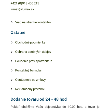
vyleští rôzne špinavé
+421 (0)918 406 215
povrchy. Švédske utierky sú
lumax@lumax.sk
extra savé, hygienické a
antibakteriálne. Balenie
Viac na stránke kontaktov
obsahuje 1ks švédskej
Ostatné
utierky v modrom vyhotovení.
V našej ponuke nájdete
Obchodné podmienky
ďalšie podobné produkty.
Ochrana osobných údajov
Poučenie práv spotrebiteľa
Kontaktný formulár
Odstúpenie od zmluvy
Reklamačný protokol
Dodanie tovaru od 24 - 48 hod
Pokiaľ obdržíme Vašu objednávku do 10.00 hod. a tovar je