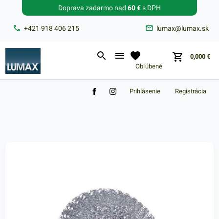
Doprava zadarmo nad
60 €
s DPH
Zabudnuté heslo?
+421 918 406 215
lumax@lumax.sk
E-mail
0,000
€
Obľúbené
Prihlásenie
Registrácia
Nákupný košík je prázdny