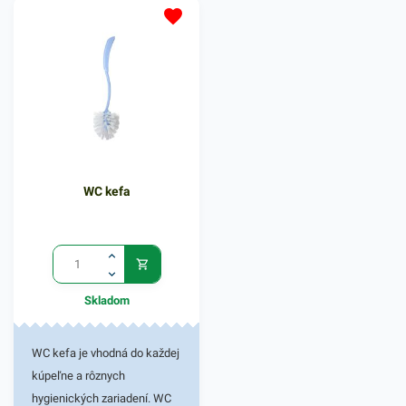
toaliet. Táto sada pomáha
udržiavať toaletu hygienicky
čistú. Súprava je vyrobená z
odolného plastu, vďaka
čomu je pevná a trvácna.
Kefa má špeciálne tvarované
vlákna pre dosiahnutie a
dôsledne vyčistenie
WC kefa
všetkych zákutí toalety.
Balenie obsahuje voľne
stojacu sadu s plastovou
kefou a stojanom. Biele
farebné vyhotovenie. V našej
Skladom
ponuke nájdete ďalšie
podobné produkty.
WC kefa je vhodná do každej
kúpeľne a rôznych
hygienických zariadení. WC