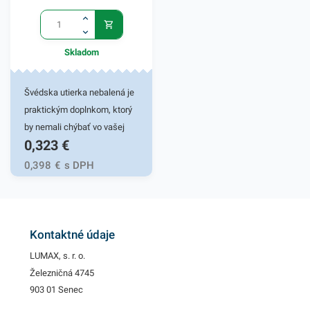
nájdete ďalšie podobné
produkty.
Skladom
Švédska utierka nebalená je
praktickým doplnkom, ktorý
by nemali chýbať vo vašej
0,323
€
čistiacej sade u vás doma.
Švédska utierka ponúka
0,398
€
s DPH
efektívny spôsob, ako rýchlo
a jednoducho vyčistiť rôzne
druhy povrchov a predmetov.
Táto utierka si ľahko poradí s
Kontaktné údaje
rôznymi šmuhami a
LUMAX, s. r. o.
nečistotami. Spolu s
Železničná 4745
čistiacimi prostriedkami
903 01 Senec
utierka spoľahlivo vyčistí a