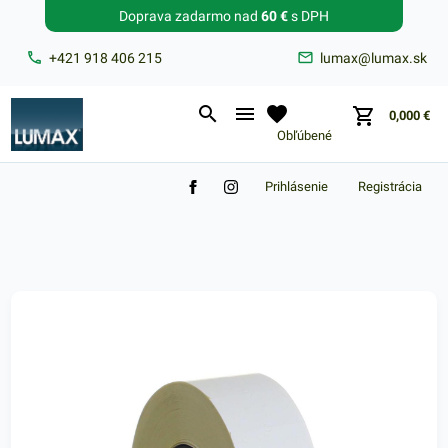
Doprava zadarmo nad
60 €
s DPH
Zabudnuté heslo?
+421 918 406 215
lumax@lumax.sk
E-mail
0,000
€
Obľúbené
Prihlásenie
Registrácia
Nákupný košík je prázdny