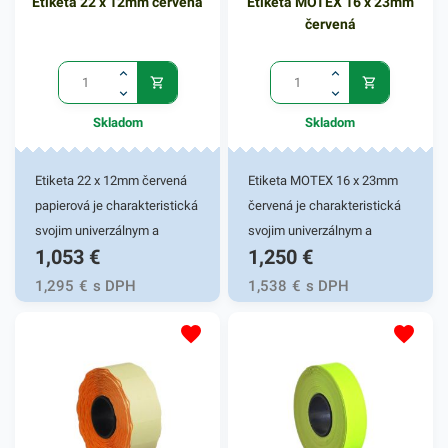
Etiketa 22 x 12mm červená
Etiketa MOTEX 16 x 23mm
červená
Skladom
Skladom
Etiketa 22 x 12mm červená
Etiketa MOTEX 16 x 23mm
papierová je charakteristická
červená je charakteristická
svojim univerzálnym a
svojim univerzálnym a
1,053
€
1,250
€
všestranným využitím.
všestranným využitím.
Používa sa či samostatne,
Používa sa či samostatne,
1,295
€
s DPH
1,538
€
s DPH
alebo do etiketovacích
alebo do etiketovacích
klieští, ktoré sa využívajú v
klieští, ktoré sa využívajú v
rôznych pracovných
rôznych pracovných
oblastiach - v priemysloch,
oblastiach - v priemysloch,
potravinárstve, skladoch i v
potravinárstve, skladoch i v
kanceláriach. Etiketa sa
kanceláriach. Etiketa sa