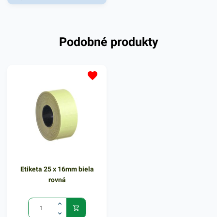
alebo do etiketovacích
klieští, ktoré sa využívajú v
rôznych pracovných
Podobné produkty
oblastiach - v priemysloch,
potravinárstve, skladoch i v
kanceláriach. Etiketa sa
jednoducho nalepí na rôzne
predmety, vďaka čomu si ich
môžete označiť podľa vašej
potreby. Vďaka etiketám
budú vaše predmety vždy
rýchlo a prehľadne
označené. V našej širokej
ponuke produktov nájdete
Etiketa 25 x 16mm biela
ďalšie podobné
rovná
príslušenstvo.