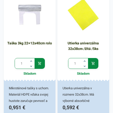
oblastiach - v priemysloch,
tovare. Svoje využitie si nájdu
potravinárstve, skladoch i v
aj v domácnostiach. 100%
kanceláriach. Etiketa sa
recyklovateľné. Praktické
jednoducho nalepí na rôzne
odtrhávacie rolky.Počet
predmety, vďaka čomu si ich
kusov v balení: 250
môžete označiť podľa vašej
ksRozmer:
Taška 3kg 22+12x40cm rolo
Utierka univerzálna
potreby. Vďaka etiketám
22+12x40cmFarba:
32x38cm /žltá /5ks
budú vaše predmety v práci
transparentná
či domácnosti vždy rýchlo a
prehľadne označené. V našej
širokej ponuke produktov
Skladom
Skladom
nájdete ďalšie podobné
príslušenstvo.
Mikroténové tašky s uchom.
Utierka univerzálna v
Materiál HDPE vďaka svojej
rozmere 32x38cm. Má
hustote zaručuje pevnosť a
výborné absorbčné
0,951
€
0,592
€
odolnosť. Je netoxický, preto
vlastnosti. Používa sa na