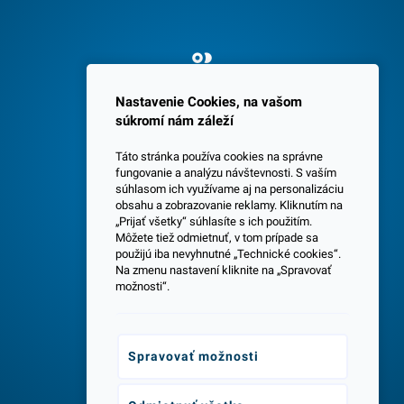
Spokojných 3600 zákazníkov
Nastavenie Cookies, na vašom
súkromí nám záleží
Táto stránka používa cookies na správne
fungovanie a analýzu návštevnosti. S vaším
súhlasom ich využívame aj na personalizáciu
obsahu a zobrazovanie reklamy. Kliknutím na
„Prijať všetky“ súhlasíte s ich použitím.
Centrála a predajňa v Senci
Môžete tiež odmietnuť, v tom prípade sa
použijú iba nevyhnutné „Technické cookies“.
Na zmenu nastavení kliknite na „Spravovať
možnosti“.
Spravovať možnosti
Odborné poradenstvo