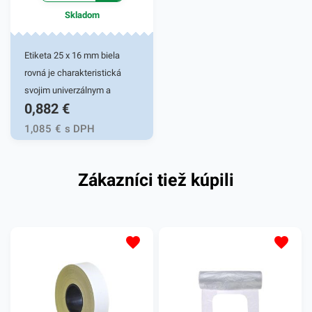
Skladom
Etiketa 25 x 16 mm biela
rovná je charakteristická
svojim univerzálnym a
0,882
€
všestranným využitím.
Používa sa či samostatne,
1,085
€
s DPH
alebo do etiketovacích
klieští, ktoré sa využívajú v
Zákazníci tiež kúpili
rôznych pracovných
oblastiach - v priemysloch,
potravinárstve, skladoch i v
kanceláriach. Etiketa sa
jednoducho nalepí na rôzne
predmety, vďaka čomu si ich
môžete označiť podľa vašej
potreby. Vďaka etiketám