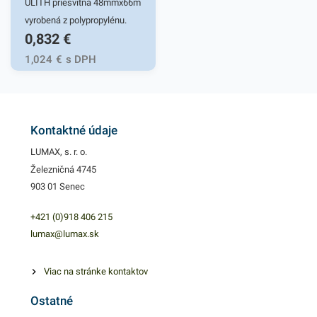
ULITH priesvitná 48mmx66m
vyrobená z polypropylénu.
0,832
€
Vyznačuje sa vysokou
lepivosťou a je výborná na
1,024
€
s DPH
archivovanie a balenie
kartónov. Šírka pásky: 48
mm Návin /dĺžka/: 66 m
Cena za 1 ks
Kontaktné údaje
LUMAX, s. r. o.
Železničná 4745
903 01 Senec
+421 (0)918 406 215
lumax@lumax.sk
Viac na stránke kontaktov
Ostatné