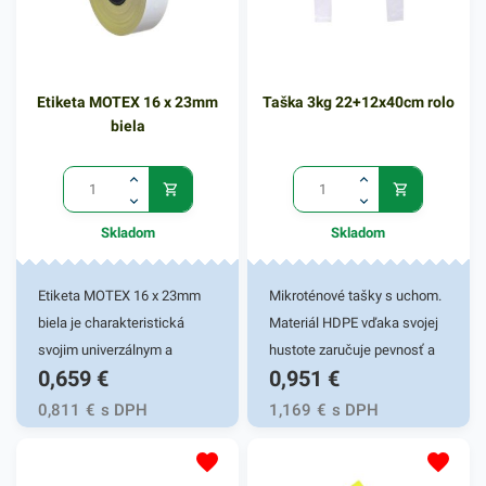
budú vaše predmety vždy
rýchlo a prehľadne
označené. V našej širokej
ponuke produktov nájdete
Etiketa MOTEX 16 x 23mm
Taška 3kg 22+12x40cm rolo
ďalšie podobné
biela
príslušenstvo.
Skladom
Skladom
Etiketa MOTEX 16 x 23mm
Mikroténové tašky s uchom.
biela je charakteristická
Materiál HDPE vďaka svojej
svojim univerzálnym a
hustote zaručuje pevnosť a
0,659
€
0,951
€
všestranným využitím.
odolnosť. Je netoxický, preto
Používa sa či samostatne,
sa využíva hlavne v
0,811
€
s DPH
1,169
€
s DPH
alebo do etiketovacích
potravinárstve pri balení
klieští, ktoré sa využívajú v
potravín, pečiva, mäsa,
rôznych pracovných
ovocia a inom spotrebnom