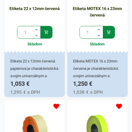
Etiketa 22 x 12mm červená
Etiketa MOTEX 16 x 23mm
červená
Skladom
Skladom
Etiketa 22 x 12mm červená
Etiketa MOTEX 16 x 23mm
papierová je charakteristická
červená je charakteristická
svojim univerzálnym a
svojim univerzálnym a
1,053
€
1,250
€
všestranným využitím.
všestranným využitím.
Používa sa či samostatne,
Používa sa či samostatne,
1,295
€
s DPH
1,538
€
s DPH
alebo do etiketovacích
alebo do etiketovacích
klieští, ktoré sa využívajú v
klieští, ktoré sa využívajú v
rôznych pracovných
rôznych pracovných
oblastiach - v priemysloch,
oblastiach - v priemysloch,
potravinárstve, skladoch i v
potravinárstve, skladoch i v