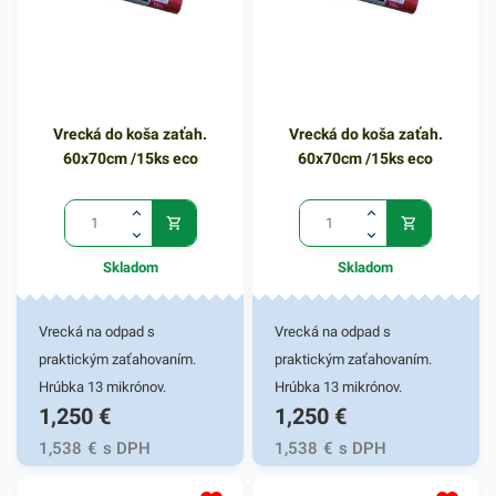
potreby. Vďaka etiketám
budú vaše predmety vždy
rýchlo a prehľadne
označené. V našej širokej
ponuke produktov nájdete
Vrecká do koša zaťah.
Vrecká do koša zaťah.
ďalšie podobné
60x70cm /15ks eco
60x70cm /15ks eco
príslušenstvo.
Skladom
Skladom
Vrecká na odpad s
Vrecká na odpad s
praktickým zaťahovaním.
praktickým zaťahovaním.
Hrúbka 13 mikrónov.
Hrúbka 13 mikrónov.
1,250
€
1,250
€
1,538
€
s DPH
1,538
€
s DPH