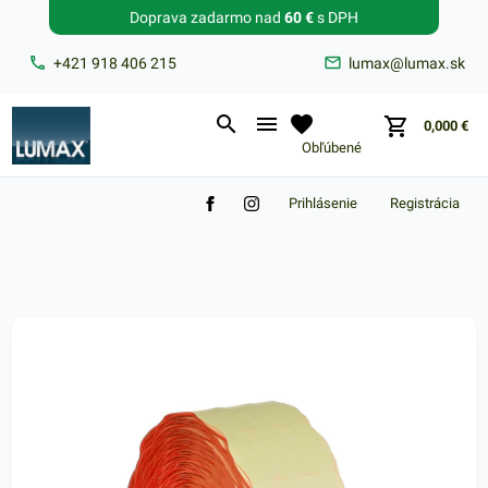
Doprava zadarmo nad
60 €
s DPH
Zabudnuté heslo?
+421 918 406 215
lumax@lumax.sk
E-mail
0,000
€
Obľúbené
Prihlásenie
Registrácia
Nákupný košík je prázdny