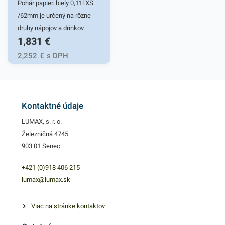
našej ponuke nájdete ďalšie
našej ponuke nájdete ďalšie
Pohár papier. biely 0,11l XS
podobné produkty, ktoré vás
podobné produkty, ktoré vás
/62mm je určený na rôzne
zaručene oslovia.
zaručene oslovia.
druhy nápojov a drinkov.
1,831
€
Poháre sú vyrobené zo
špeciálneho papiera, vďaka
2,252
€
s DPH
čomu majú vysokú odolnosť
a výborne držia teplo -
pomôžu udržať váš nápoj
teplý po celú dobu. Pohárik
Kontaktné údaje
zabezpečuje skvelé využitie
LUMAX, s. r. o.
pre bary, reštaurácie, na
Železničná 4745
catering, rôzne oslavy a
903 01 Senec
párty. Papierové poháre
zabezpečia rýchly a
+421 (0)918 406 215
spoľahlivý prenos rôznych
lumax@lumax.sk
nápojov bez rozliatia.
Ponúkajú praktické a
Viac na stránke kontaktov
jednoduché používanie.