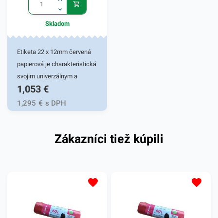
Skladom
Etiketa 22 x 12mm červená
papierová je charakteristická
svojim univerzálnym a
1,053
€
všestranným využitím.
Používa sa či samostatne,
1,295
€
s DPH
alebo do etiketovacích
klieští, ktoré sa využívajú v
Zákazníci tiež kúpili
rôznych pracovných
oblastiach - v priemysloch,
potravinárstve, skladoch i v
kanceláriach. Etiketa sa
jednoducho nalepí na rôzne
predmety, vďaka čomu si ich
môžete označiť podľa vašej