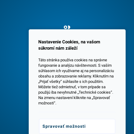
Spokojných 3600 zákazníkov
Nastavenie Cookies, na vašom
súkromí nám záleží
Táto stránka používa cookies na správne
fungovanie a analýzu návštevnosti. S vaším
súhlasom ich využívame aj na personalizáciu
obsahu a zobrazovanie reklamy. Kliknutím na
„Prijať všetky“ súhlasíte s ich použitím.
Centrála a predajňa v Senci
Môžete tiež odmietnuť, v tom prípade sa
použijú iba nevyhnutné „Technické cookies“.
Na zmenu nastavení kliknite na „Spravovať
možnosti“.
Spravovať možnosti
Odborné poradenstvo