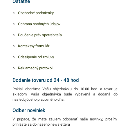
Ostatné
Výhodné balenie obsahuje
50 kusov bielych
Obchodné podmienky
papierových pohárikov. V
Ochrana osobných údajov
našej ponuke nájdete ďalšie
podobné produkty, ktoré vás
Poučenie práv spotrebiteľa
zaručene oslovia.
Kontaktný formulár
Odstúpenie od zmluvy
Reklamačný protokol
Dodanie tovaru od 24 - 48 hod
Pokiaľ obdržíme Vašu objednávku do 10.00 hod. a tovar je
skladom, Vaša objednávka bude vybavená a dodaná do
nasledujúceho pracovného dňa.
Odber noviniek
V prípade, že máte záujem odoberať naše novinky, prosím,
prihláste sa do našeho newslettera