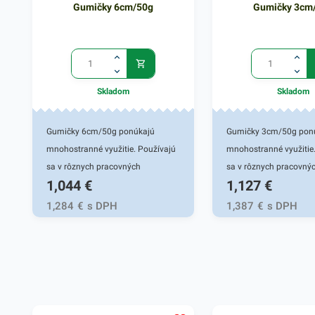
Gumičky 6cm/50g
Gumičky 3cm
Skladom
Skladom
Gumičky 6cm/50g ponúkajú
Gumičky 3cm/50g pon
mnohostranné využitie. Používajú
mnohostranné využitie
sa v rôznych pracovných
sa v rôznych pracovný
1,044
€
1,127
€
oblastiach ale aj pri univerzálnych
oblastiach ale aj pri un
činnostiach vo vašej domácnosti.
činnostiach vo vašej d
1,284
€
s DPH
1,387
€
s DPH
Gumičky sú vhodné do tých
Gumičky sú tiež vhodn
oblastí, kde sa narába s
všetkých oblastí, kde s
kancelárskymi potrebami - do
kancelárskymi potrebam
kancelárií, školy, firiem, obchodov a
kancelárií, školy, firie
podobne. Vyznačujú sa vysokou
podobne. Vyznačujú sa
pružnosťou a praktickou
vysokou pružnosťou a 