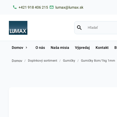
+421 918 406 215
lumax@lumax.sk
Domov
O nás
Naša misia
Výpredaj
Kontakt
B
Domov
/
Doplnkový sortiment
/
Gumičky
/
Gumičky 8cm/1kg 1mm