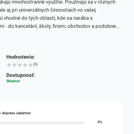
jú mnohostranné využitie. Používajú sa v rôznych
le aj pri univerzálnych činnostiach vo vašej
 vhodné do tých oblastí, kde sa narába s
 - do kancelárií, školy, firiem, obchodov a podobne...
Hodnotenie:
(0)
Dostupnosť:
Skladom
li
dopravu zadarmo!
0%