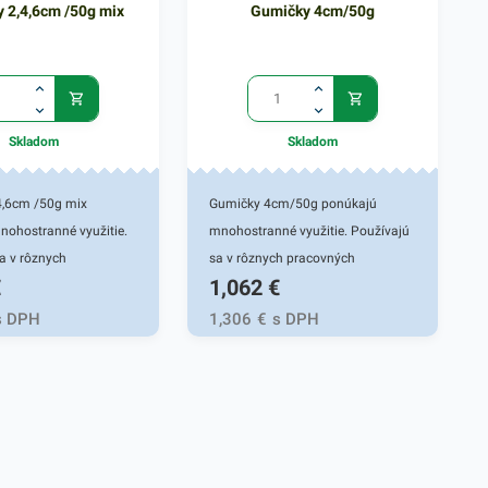
 2,4,6cm /50g mix
Gumičky 4cm/50g
Skladom
Skladom
4,6cm /50g mix
Gumičky 4cm/50g ponúkajú
nohostranné využitie.
mnohostranné využitie. Používajú
a v rôznych
sa v rôznych pracovných
€
1,062
€
oblastiach ale aj pri
oblastiach ale aj pri univerzálnych
ch činnostiach vo vašej
činnostiach vo vašej domácnosti.
s DPH
1,306
€
s DPH
. Gumičky sú vhodné
Gumičky sú vhodné do tých
kých oblastí, kde sa
oblastí, kde sa narába s
ancelárskymi potrebami
kancelárskymi potrebami - do
ií, školy, firiem,
kancelárií, školy, firiem, obchodov a
 podobne. Vyznačujú
podobne. Vyznačujú sa ich
 pružnosťou a
vysokou pružnosťou a praktickou