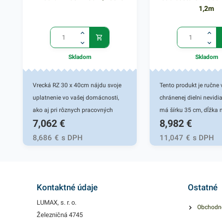
1,2m
Skladom
Skladom
Vrecká RZ 30 x 40cm nájdu svoje
Tento produkt je ručne 
uplatnenie vo vašej domácnosti,
chránenej dielni nevidi
ako aj pri rôznych pracovných
má šírku 35 cm, dĺžka 
7,062
€
8,982
€
činnostiach. Rýchlouzatváracie
120 cm. Štetiny sú vyr
vrecká sú vhodné pre
recyklovaného plastu. M
8,686
€
s DPH
11,047
€
s DPH
uskladňovanie malých predmetov
vhodná na zametanie 
rôzneho druhu. Praktický dizajn
nečistôt, lístia, snehu 
umožnuje opakované použitie a
vonkajších plochách.Me
funkčné izolovanie vďaka
dostupná aj v iných veľ
Kontaktné údaje
Ostatné
jednoduchému uzatváraciemu
LUMAX, s. r. o.
Obchodn
systému. LDPE priehľadný
Železničná 4745
materiál, hygienicky nezávadný.