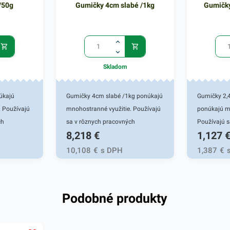
/50g
Gumičky 4cm slabé /1kg
Gumičky
Skladom
úkajú
Gumičky 4cm slabé /1kg ponúkajú
Gumičky 2,
. Používajú
mnohostranné využitie. Používajú
ponúkajú m
ch
sa v rôznych pracovných
Používajú s
8,218
€
1,127
iverzálnych
oblastiach ale aj pri univerzálnych
pracovných 
omácnosti.
činnostiach vo vašej domácnosti.
univerzálny
10,108
€
s DPH
1,387
€
é do
Gumičky sú vhodné do tých
domácnosti
a narába s
oblastí, kde sa narába s
tiež do všet
i - do
kancelárskymi potrebami - do
narába s k
Podobné produkty
m, obchodov a
kancelárií, školy, firiem, obchodov a
- do kancelár
 ich
podobne. Vyznačujú sa vysokou
obchodov a
praktickou
pružnosťou a praktickou
sa vysokou