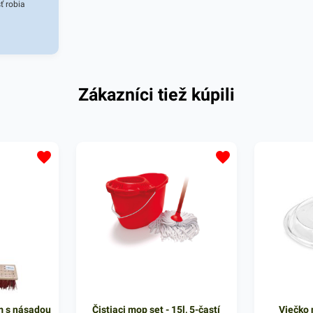
ť robia
u pevnosťou
v prostredí
u pevnosť.
Zákazníci tiež kúpili
m s násadou
Čistiaci mop set - 15l, 5-častí
Viečko 