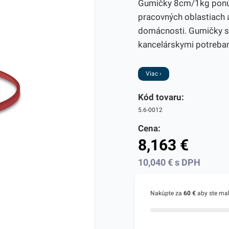
Gumičky 8cm/1kg ponúka
pracovných oblastiach a
domácnosti. Gumičky sú
kancelárskymi potrebami
Viac ›
Kód tovaru:
5.6-0012
Cena:
8,163
€
10,040
€
s DPH
Nakúpte za
60 €
aby ste ma