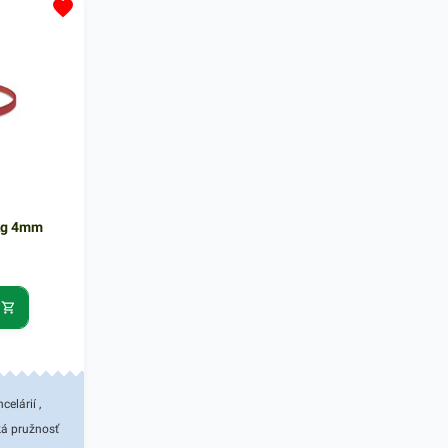
ich
použiteľnosťou. Sú určené najmä
praktickou 
ktne
na zväzovanie, uzatvorenie a
ich zvýšene
toré
stabilizáciu produktov ako napr.
poslúžia i v
ť a
plagátov, ľahších rúrok, časopisov,
vyžaduje vä
huje 50g
krabičiek ale i malých ľahkých
odolnosť. B
rebnom
predmetov. Balenie obsahuje 1kg
gumičiek v
cm. V našej
gumičiek v zelenom farebnom
prevedení a
 podobné
prevedení a rozmere 4 cm. V našej
V našej pon
ponuke nájdete ďalšie podobné
podobné pr
kg 4mm
produkty.
elárií ,
ká pružnosť