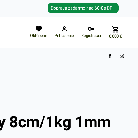
Zabudnuté heslo?
Doprava zadarmo nad
60 €
s DPH
E-mail
Obľúbené
Prihlásenie
Registrácia
0,000
€
Nákupný košík je prázdny
y 8cm/1kg 1mm