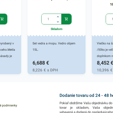
1
Skladom
vyrobený v
Set vedra a mopu. Vedro objem
Viečko na 
aceho.Metla
15L.
/50ks je ve
násady je
doplnkom r
6,688
€
8,452
obené z
gastronomic
etla je
iných potra
8,226
€
s DPH
10,396
€
rôznych
Viečko je v
najmä na
sa používaj
tla je
či fast foo
kostiach.
zatváranie 
Dodanie tovaru od 24 - 48 
nádob s rô
Pokiaľ obdržíme Vašu objednávku do 
é podmienky
rôzne teplé
tovar je skladom, Vaša objed
vybavená a dodaná do nasledujúceh
udrží teplo