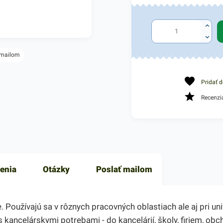
 mailom
Pridať 
Recenzi
enia
Otázky
Poslať mailom
oužívajú sa v rôznych pracovných oblastiach ale aj pri uni
s kancelárskymi potrebami - do kancelárií, školy, firiem, o