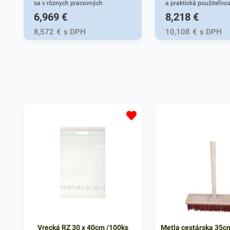
sa v rôznych pracovných
a praktická použiteľnos
6,969
€
8,218
€
oblastiach ale aj pri univerzálnych
svelý mix. So zvýšeno
činnostiach vo vašej domácnosti.
pre rozšírenie využitia 
8,572
€
s DPH
10,108
€
s DPH
Gumičky sú vhodné do tých
ktoré vyžaduje aj väčši
oblastí, kde sa narába s
kancelárskymi potrebami - do
kancelárií, školy, firiem, obchodov a
podobne. Vyznačujú sa vysokou
pružnosťou a praktickou
použiteľnosťou. Sú určené najmä
na zväzovanie, uzatvorenie a
stabilizáciu produktov ako napr.
plagátov, ľahších rúrok, časopisov,
krabičiek a podobne. Balenie
obsahuje 1kg gumičiek v
červenom farebnom prevedení a
rozmere 8 cm. V našej ponuke
nájdete ďalšie podobné produkty.
Vrecká RZ 30 x 40cm /100ks
Metla cestárska 35c