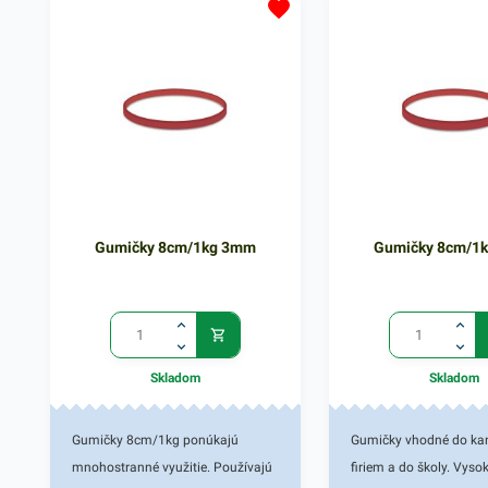
použiteľnosťou. Sú určené najmä
použiteľnosťou. Vďaka 
na zväzovanie, uzatvorenie a
zvýšenej pevnosti perfe
stabilizáciu produktov ako napr.
poslúžia i v prostredí, k
plagátov, časopisov, krabičiek a
vyžaduje väčšiu pevnos
podobne. Balenie obsahuje 50g
odolnosť. Balenie obsa
gumičiek v červenom farebnom
gumičiek v modrom fa
prevedení a rozmere 6 cm. V našej
prevedení a rozmere 3 
ponuke nájdete ďalšie podobné
ponuke nájdete ďalšie
produkty.
produkty.
Gumičky 8cm/1kg 3mm
Gumičky 8cm/1
Skladom
Skladom
Gumičky 8cm/1kg ponúkajú
Gumičky vhodné do kanc
mnohostranné využitie. Používajú
firiem a do školy. Vyso