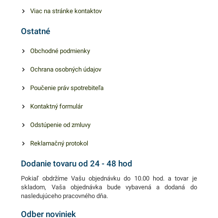
nápojov bez rozliatia.
Viac na stránke kontaktov
Ponúkajú praktické a
Ostatné
jednoduché používanie.
Výhodné balenie obsahuje
Obchodné podmienky
50 kusov papierových
Ochrana osobných údajov
pohárikov s potlačou. V
našej ponuke nájdete ďalšie
Poučenie práv spotrebiteľa
podobné produkty, ktoré vás
zaručene oslovia.
Kontaktný formulár
Odstúpenie od zmluvy
Reklamačný protokol
Dodanie tovaru od 24 - 48 hod
Pokiaľ obdržíme Vašu objednávku do 10.00 hod. a tovar je
skladom, Vaša objednávka bude vybavená a dodaná do
nasledujúceho pracovného dňa.
Odber noviniek