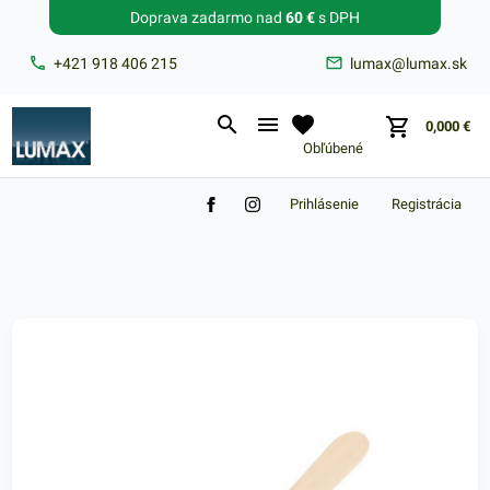
Doprava zadarmo nad
60 €
s DPH
Zabudnuté heslo?
+421 918 406 215
lumax@lumax.sk
E-mail
0,000
€
Obľúbené
Prihlásenie
Registrácia
Nákupný košík je prázdny