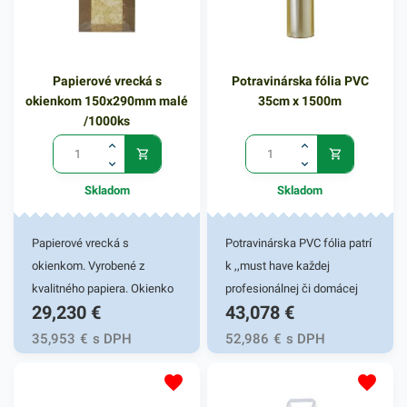
Papierové vrecká s
Potravinárska fólia PVC
okienkom 150x290mm malé
35cm x 1500m
/1000ks
Skladom
Skladom
Papierové vrecká s
Potravinárska PVC fólia patrí
okienkom. Vyrobené z
k ,,must have každej
kvalitného papiera. Okienko
profesionálnej či domácej
29,230
€
43,078
€
zabezpečí hygienickú
kuchyne. Vďaka dobrému
identifikáciu tovaru
priľnutiu a nepriepustnosti
35,953
€
s DPH
52,986
€
s DPH
zabaleného vo vrecku.
vzduchu, pachov a vlhkosti
Vhodné na balenie
uchovajú vaše potraviny dlho
pekárenských výrobkov,
svieže a voňavé. Manipulácia