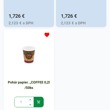
1,726
€
1,726
€
2,123
€
s DPH
2,123
€
s DPH
Pohár papier. ,,COFFEE 0,2l
/50ks