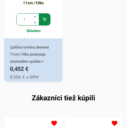
súvisiacich produktoch.
11cm /10ks
Výhodné balenie obsahuje
25 kusov eco misiek.
Skladom
Lyžička na kávu drevená
11cm /10ks poskytuje
univerzálne využitie v
0,452
€
rôznych gastronomických a
kaviarenských prevádzkach.
0,556
€
s DPH
Vymeňte plastové príbory za
ekologické. Drevená lyžička
Zákazníci tiež kúpili
je vyrobená z odolného
recyklovaného materiálu,
vďaka ktorému je hygienicky
nezávadná. Drevená lyžička
na kávu nájde veľké