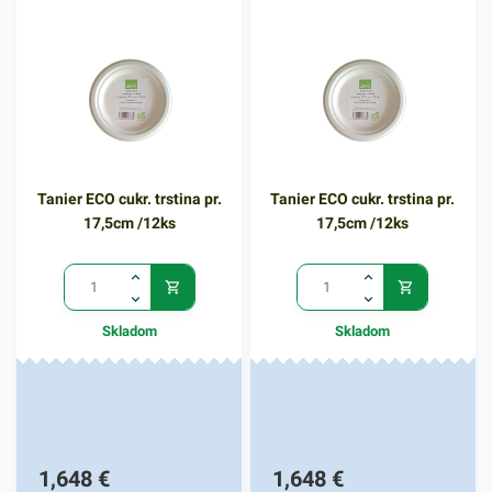
uplatnenie najmä v
kaviarniach ale aj v tých
podnikoch, ktoré robia
donášku, rozvoz jedál a
nápojov. Balenie obsahuje 10
kusov lyžičiek v rozmere
11cm. V našej širokej
Tanier ECO cukr. trstina pr.
Tanier ECO cukr. trstina pr.
ponuke nájdete ďalšie
17,5cm /12ks
17,5cm /12ks
podobné produkty.
Skladom
Skladom
1,648
€
1,648
€