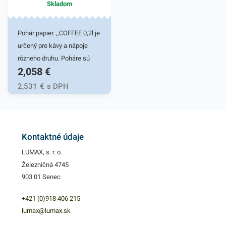
Skladom
Pohár papier. ,,COFFEE 0,2l je
určený pre kávy a nápoje
rôzneho druhu. Poháre sú
2,058
€
vyrobené zo špeciálneho
papiera, vďaka čomu majú
2,531
€
s DPH
vysokú odolnosť a výborne
držia teplo - pomôžu udržať
váš nápoj teplý po celú dobu.
Pohárik zabezpečuje skvelé
Kontaktné údaje
využitie pre automaty na
LUMAX, s. r. o.
horúce nápoje, fast foody,
Železničná 4745
jedálne, trhy, bufety, stánky a
903 01 Senec
rôzne gastronomické
zariadenia. Papierové poháre
+421 (0)918 406 215
zabezpečia rýchly a
lumax@lumax.sk
spoľahlivý prenos rôznych