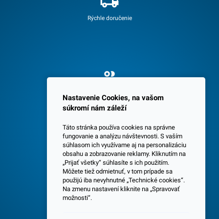
Rýchle doručenie
Spokojných 3600 zákazníkov
Nastavenie Cookies, na vašom
súkromí nám záleží
Táto stránka používa cookies na správne
fungovanie a analýzu návštevnosti. S vaším
súhlasom ich využívame aj na personalizáciu
obsahu a zobrazovanie reklamy. Kliknutím na
„Prijať všetky“ súhlasíte s ich použitím.
Centrála a predajňa v Senci
Môžete tiež odmietnuť, v tom prípade sa
použijú iba nevyhnutné „Technické cookies“.
Na zmenu nastavení kliknite na „Spravovať
možnosti“.