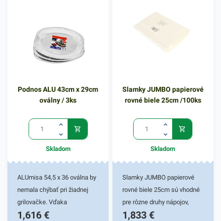
uplatnenie najmä v
kaviarniach ale aj v tých
podnikoch, ktoré robia
donášku, rozvoz jedál a
nápojov. Balenie obsahuje 25
kusov eco lyžičiek v hnedom
vyhotovení. V našej širokej
Podnos ALU 43cm x 29cm
Slamky JUMBO papierové
ponuke nájdete ďalšie
oválny / 3ks
rovné biele 25cm /100ks
podobné produkty.
Skladom
Skladom
ALUmisa 54,5 x 36 oválna by
Slamky JUMBO papierové
nemala chýbať pri žiadnej
rovné biele 25cm sú vhodné
grilovačke. Vďaka
pre rôzne druhy nápojov,
1,616
€
1,833
€
kvalitnému hliníku, z ktorého
koktailov či smoothies. Svoje