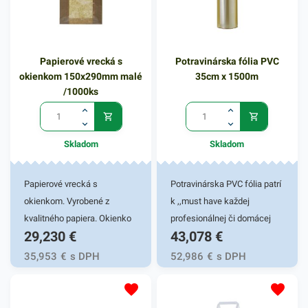
Papierové vrecká s
Potravinárska fólia PVC
okienkom 150x290mm malé
35cm x 1500m
/1000ks
Skladom
Skladom
Papierové vrecká s
Potravinárska PVC fólia patrí
okienkom. Vyrobené z
k ,,must have každej
kvalitného papiera. Okienko
profesionálnej či domácej
29,230
€
43,078
€
zabezpečí hygienickú
kuchyne. Vďaka dobrému
identifikáciu tovaru
priľnutiu a nepriepustnosti
35,953
€
s DPH
52,986
€
s DPH
zabaleného vo vrecku.
vzduchu, pachov a vlhkosti
Vhodné na balenie
uchovajú vaše potraviny dlho
pekárenských výrobkov,
svieže a voňavé. Manipulácia