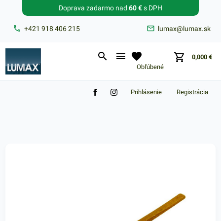
Doprava zadarmo nad
60 €
s DPH
Zabudnuté heslo?
+421 918 406 215
lumax@lumax.sk
E-mail
0,000
€
Obľúbené
Prihlásenie
Registrácia
Nákupný košík je prázdny