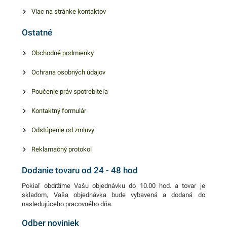
Nezaťažujú životné
Viac na stránke kontaktov
prostredie. Balenie obsahuje
Ostatné
100ks papierových táciek. V
našej ponuke nájdete ďalšie
Obchodné podmienky
podobné produkty, ktoré vás
Ochrana osobných údajov
zaručene oslovia.
Poučenie práv spotrebiteľa
Kontaktný formulár
Odstúpenie od zmluvy
Reklamačný protokol
Dodanie tovaru od 24 - 48 hod
Pokiaľ obdržíme Vašu objednávku do 10.00 hod. a tovar je
skladom, Vaša objednávka bude vybavená a dodaná do
nasledujúceho pracovného dňa.
Odber noviniek