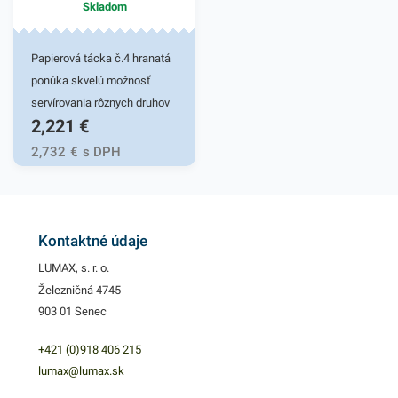
Skladom
100ks slamiek v bielom
našej ponuke nájdete ďalšie
vyhotovení. V našej ponuke
podobné produkty, ktoré vás
nájdete ďalšie podobné
zaručene oslovia.
Papierová tácka č.4 hranatá
produkty, ktoré vás zaručene
ponúka skvelú možnosť
oslovia.
servírovania rôznych druhov
2,221
€
pokrmov. Je vyrobená z
pevného (PAP)
2,732
€
s DPH
recyklovaného materiálu.
Tácka je vhodná pre studené
a teplé jedlá a mastnejšie
pokrmy rôzneho druhu -
Kontaktné údaje
výber ostáva na vás.
LUMAX, s. r. o.
Praktické využitie pre
Železničná 4745
cukrárne, fast foody, bufety,
903 01 Senec
jedálne, na catering, rôzne
festivaly, oslavy, záhradné
+421 (0)918 406 215
párty, grilovačky pre
lumax@lumax.sk
jednorázové servírovanie.