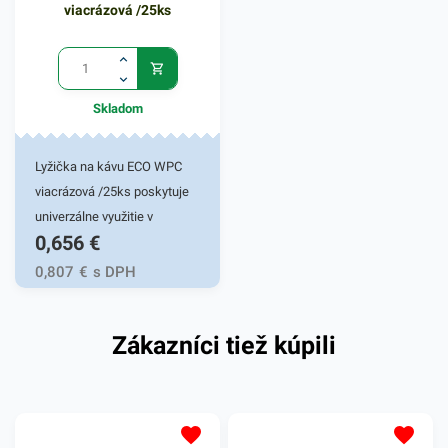
súvisiacich produktoch.
viacrázová /25ks
Výhodné balenie obsahuje
25 kusov eco misiek.
Skladom
Lyžička na kávu ECO WPC
viacrázová /25ks poskytuje
univerzálne využitie v
0,656
€
rôznych gastronomických a
kaviarenských prevádzkach.
0,807
€
s DPH
Vymeňte plastové príbory za
ekologické. Drevená lyžička
Zákazníci tiež kúpili
je vyrobená z odolného
recyklovaného materiálu,
vďaka ktorému ju možno
použiť viac krát. Drevená
lyžička na kávu nájde veľké