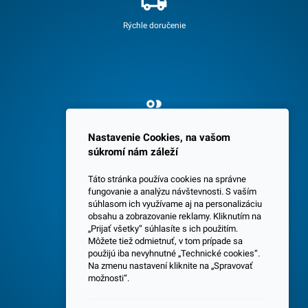
Rýchle doručenie
Spokojných 3600 zákazníkov
Nastavenie Cookies, na vašom
súkromí nám záleží
Táto stránka používa cookies na správne
fungovanie a analýzu návštevnosti. S vaším
súhlasom ich využívame aj na personalizáciu
obsahu a zobrazovanie reklamy. Kliknutím na
„Prijať všetky“ súhlasíte s ich použitím.
Centrála a predajňa v Senci
Môžete tiež odmietnuť, v tom prípade sa
použijú iba nevyhnutné „Technické cookies“.
Na zmenu nastavení kliknite na „Spravovať
možnosti“.