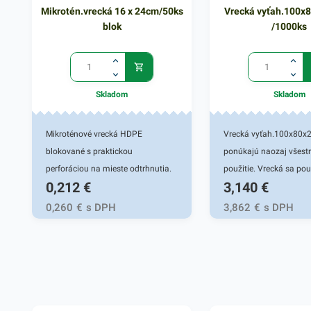
Mikrotén.vrecká 16 x 24cm/50ks
Vrecká vyťah.100
blok
/1000ks
Skladom
Skladom
Mikroténové vrecká HDPE
Vrecká vyťah.100x80
blokované s praktickou
ponúkajú naozaj všest
perforáciou na mieste odtrhnutia.
použitie. Vrecká sa pou
0,212
€
3,140
€
Používajú sa na uchovanie a
balenie rôznych potraví
uskladnenie potravín, ovocia a
vhodné na uskladnenie
0,260
€
s DPH
3,862
€
s DPH
zeleniny, pečiva, v mäsiarstvach a
chladničke i v mrazničk
gastroslužbách. Svoje využitie
odolné a hygienicky ne
nájdu aj v bežných
Vrecká sú vyrobené z 
domácnostiach. Miktroténové
materiálu, sú priehľadné
vrecká v rozmere 16x24cm.
Ponúkajú jednoduchú
Hrúbka 8 mikrónov.
manipuláciu pri vklada