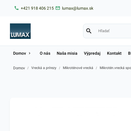
+421 918 406 215
lumax@lumax.sk
Domov
O nás
Naša misia
Výpredaj
Kontakt
B
Domov
/
Vrecká a prírezy
/
Mikroténové vrecká
/
Mikrotén.vrecká sp