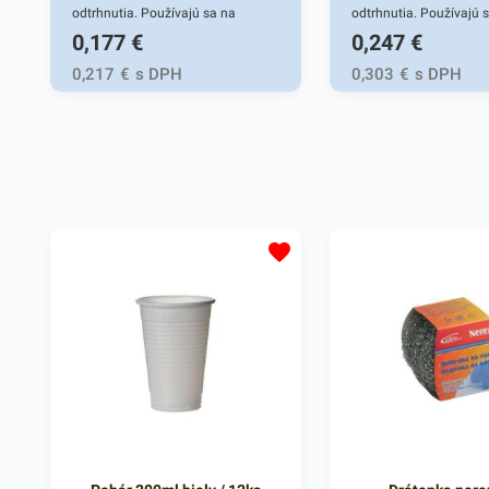
odtrhnutia. Používajú sa na
odtrhnutia. Používajú 
0,177
€
0,247
€
uchovanie a uskladnenie potravín,
uchovanie a uskladneni
ovocia a zeleniny, pečiva, v
ovocia a zeleniny, pečiv
0,217
€
s DPH
0,303
€
s DPH
mäsiarstvach a gastroslužbách.
mäsiarstvach a gastro
Svoje využitie nájdu aj v bežných
Svoje využitie nájdu aj
domácnostiach. Miktroténové
domácnostiach. Miktro
vrecká v rozmere 20x30 cm.
vrecká v rozmere 25x3
Hrúbka 6 mikrónov.
Hrúbka 6 mikrónov.