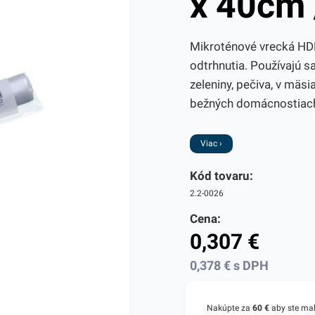
x 40cm 
Mikroténové vrecká HDP
odtrhnutia. Používajú s
zeleniny, pečiva, v mäsi
bežných domácnostiach
Viac ›
Kód tovaru:
2.2-0026
Cena:
0,307
€
0,378
€
s DPH
Nakúpte za
60 €
aby ste ma