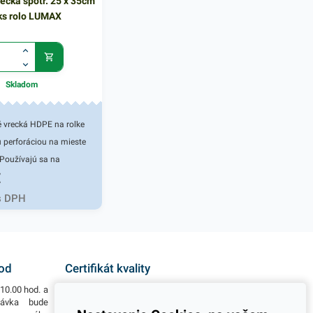
ecká spotr. 25 x 35cm
ks rolo LUMAX
Skladom
é vrecká HDPE na rolke
u perforáciou na mieste
 Používajú sa na
€
 uskladnenie potravín,
eniny, pečiva, v
s DPH
ch a gastroslužbách.
tie nájdu aj v bežných
ach. Miktroténové
ozmere 25x35 cm.
hod
Certifikát kvality
ikrónov.
10.00 hod. a
Všetky naše výrobky disponujú slovenským i
návka bude
európskym certifikátom kvality, čo považujeme za