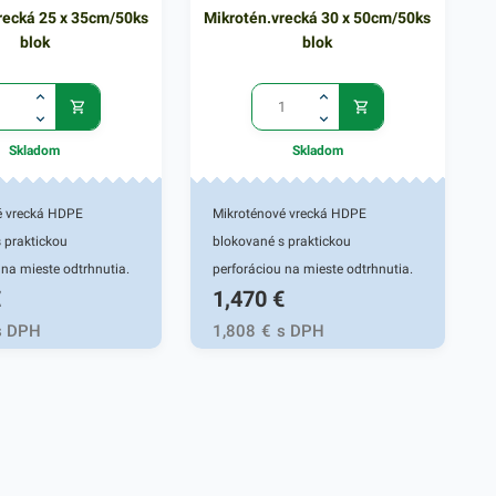
recká 25 x 35cm/50ks
Mikrotén.vrecká 30 x 50cm/50ks
blok
blok
Skladom
Skladom
é vrecká HDPE
Mikroténové vrecká HDPE
 praktickou
blokované s praktickou
 na mieste odtrhnutia.
perforáciou na mieste odtrhnutia.
€
1,470
€
a na uchovanie a
Používajú sa na uchovanie a
 potravín, ovocia a
uskladnenie potravín, ovocia a
s DPH
1,808
€
s DPH
ečiva, v mäsiarstvach a
zeleniny, pečiva, v mäsiarstvach a
ách. Svoje využitie
gastroslužbách. Svoje využitie
bežných
nájdu aj v bežných
ach. Miktroténové
domácnostiach. Miktroténové
ozmere 25x35 cm.
vrecká v rozmere 30x50 cm.
ikrónov.
Hrúbka 15 mikrónov.