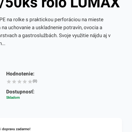
/50ks rolo LUMAX
E na rolke s praktickou perforáciou na mieste
a na uchovanie a uskladnenie potravín, ovocia a
arstvach a gastroslužbách. Svoje využitie nájdu aj v
...
Hodnotenie:
(0)
Dostupnosť:
Skladom
li
dopravu zadarmo!