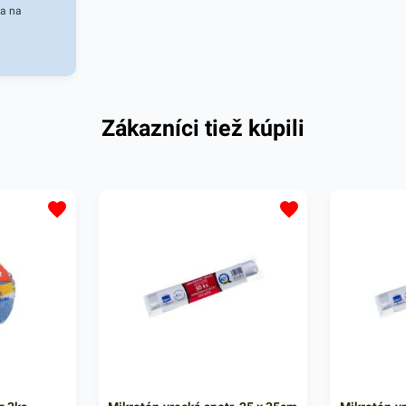
sa na
e potravín,
a, v
službách.
 v bežných
Zákazníci tiež kúpili
ténové
5 cm.