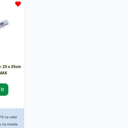
 potravín.
ubovoľným
lepením,
aním.
 ks
 našej
 podobné
učene
r. 25 x 35cm
UMAX
PE na rolke
ou na mieste