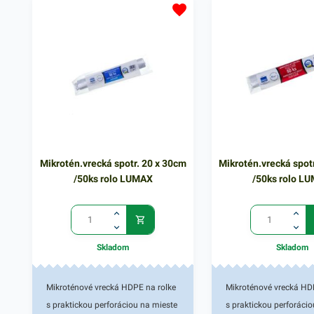
potrebných predmetov a
Vrecko sa vyznačuje ľ
spôsobom uzavretia - z
zvarením, či zasvorkov
Balenie obsahuje 1000
vyťahovacích vreciek. V
ponuke nájdete ďalšie
produkty, ktoré vás zar
oslovia.
Mikrotén.vrecká spotr. 20 x 30cm
Mikrotén.vrecká spot
/50ks rolo LUMAX
/50ks rolo L
Skladom
Skladom
Mikroténové vrecká HDPE na rolke
Mikroténové vrecká HD
s praktickou perforáciou na mieste
s praktickou perforáci