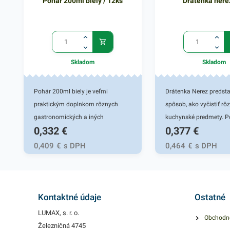
Pohár 200ml biely / 12ks
Drátenka nere
Skladom
Skladom
Pohár 200ml biely je veľmi
Drátenka Nerez predsta
praktickým doplnkom rôznych
spôsob, ako vyčistiť rô
gastronomických a iných
kuchynské predmety. P
0,332
€
0,377
€
potravinových prevádzok. Vhodný
pripálenými hrncami, 
pre fresh obchody či fast foody.
odolnou špinou na spo
0,409
€
s DPH
0,464
€
s DPH
Pohár je určený na čapovanie
inými miestami vo vaše
rôznych druhov alkoholických i
Rýchlo a bez poškriaba
nealkoholických nápojov. Plastový
odstráni mastnotu a pr
pohár zabezpečí rýchly a
omrvinky. Drátenka je p
Kontaktné údaje
Ostatné
spoľahlivý prenos tekutín bez
upletená z oceľových d
LUMAX, s. r. o.
Obchodn
rozliatia. Plastové poháriky sú
okrúhly tvar, ktorý sa ľ
Železničná 4745