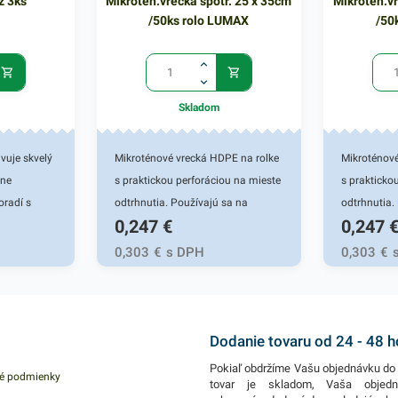
z 3ks
Mikrotén.vrecká spotr. 25 x 35cm
Mikrotén.vr
/50ks rolo LUMAX
/50
Skladom
vuje skvelý
Mikroténové vrecká HDPE na rolke
Mikroténov
zne
s praktickou perforáciou na mieste
s prakticko
oradí s
odtrhnutia. Používajú sa na
odtrhnutia.
0,247
€
0,247
panvicami a
uchovanie a uskladnenie potravín,
uchovanie a
ráku a
ovocia a zeleniny, pečiva, v
ovocia a zel
0,303
€
s DPH
0,303
€
j kuchyni.
mäsiarstvach a gastroslužbách.
mäsiarstva
nia
Svoje využitie nájdu aj v bežných
Svoje využi
ipečené
domácnostiach. Miktroténové
domácnosti
recízne
vrecká v rozmere 25x35 cm.
vrecká v r
Dodanie tovaru od 24 - 48 
rôtikov. Má
Hrúbka 6 mikrónov.
Hrúbka 6 m
Pokiaľ obdržíme Vašu objednávku do 
é podmienky
ahko
tovar je skladom, Vaša objed