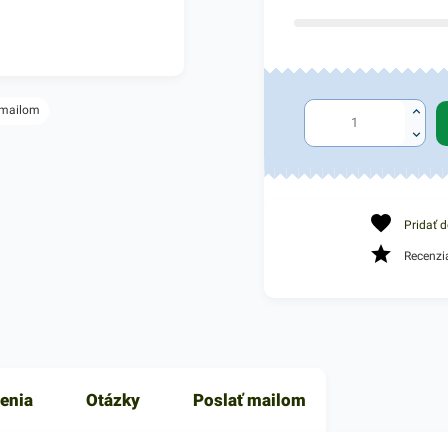
 mailom
Pridať 
Recenzi
enia
Otázky
Poslať mailom