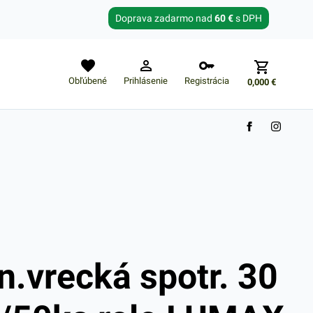
Zabudnuté heslo?
Doprava zadarmo nad
60 €
s DPH
E-mail
Obľúbené
Prihlásenie
Registrácia
0,000
€
Nákupný košík je prázdny
n.vrecká spotr. 30