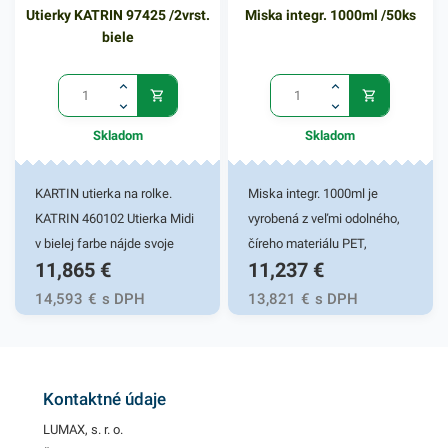
zákusky, v priehľadnom
Utierky KATRIN 97425 /2vrst.
Miska integr. 1000ml /50ks
vyhotovení. V našej ponuke
biele
nájdete ďalšie podobné
produkty, ktoré vás zaručene
oslovia.
Skladom
Skladom
KARTIN utierka na rolke.
Miska integr. 1000ml je
KATRIN 460102 Utierka Midi
vyrobená z veľmi odolného,
v bielej farbe nájde svoje
číreho materiálu PET,
11,865
€
11,237
€
využitie všade, kde je pri
prostredníctvom ktorého je
vysokej frekvencii nutné
praktickým pomocníkom pri
14,593
€
s DPH
13,821
€
s DPH
udržať poriadok a čistotu.
balení rôznych šalátov,
Zdravotnícke zariadenia,
omáčok, zeleniny či iných
kuchyne, vyrobné linky,
chutných pokrmov. Miska
masiarstva, obchody a pod.
nájde svoje uplatnenie v
Kontaktné údaje
Kvalitný 2- vrstvový papier
rôznych gastronomických
LUMAX, s. r. o.
dobre saje vlhkosť. Dĺžka
prevádzkach, ktoré ponúkajú