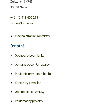
Železničná 4745
návinu 160m.
rozvoz jedál či ich prehľadné
903 01 Senec
uskladnenie. Je ľahká a
pevná, PET materiál je
+421 (0)918 406 215
bezpečný a udržateľný pre
lumax@lumax.sk
životné prostredie. Výhodné
balenie obsahuje 50 kusov
Viac na stránke kontaktov
integr. misiek. V našej
Ostatné
ponuke nájdete ďalšie
podobné produkty, ktoré vás
Obchodné podmienky
zaručene oslovia.
Ochrana osobných údajov
Poučenie práv spotrebiteľa
Kontaktný formulár
Odstúpenie od zmluvy
Reklamačný protokol