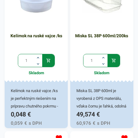
Kelímok na ruské vajce /ks
Miska SL 38P 600ml/200ks
Skladom
Skladom
Kelímok na ruské vajce /ks
Miska SL 38P 600ml je
je perfektným riešením na
vyrobená z OPS materiálu,
prípravu chutného pokrmu -
vďaka čomu je ľahká, odolná
0,048
€
49,574
€
ruského vajca. Avšak tento
a pevná. Má zlepšenú
kelímok môže byť tiež
priehľadnosť a zvýšenú
0,059
€
s DPH
60,976
€
s DPH
praktickým pomocníkom pri
pevnosť. Táto miska je veľmi
rýchlom balení rôznych
praktickým doplnkom