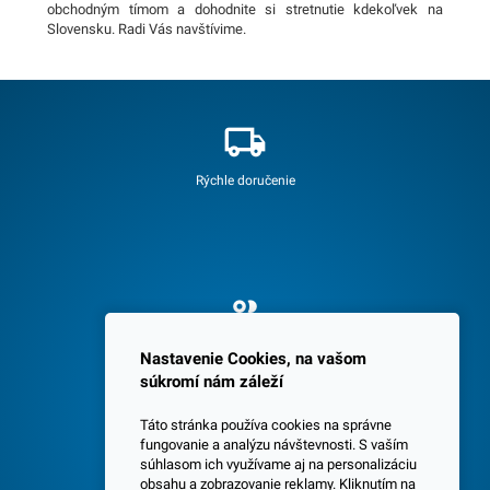
obchodným tímom a dohodnite si stretnutie kdekoľvek na
Slovensku. Radi Vás navštívime.
Rýchle doručenie
Spokojných 3600 zákazníkov
Nastavenie Cookies, na vašom
súkromí nám záleží
Táto stránka používa cookies na správne
fungovanie a analýzu návštevnosti. S vaším
súhlasom ich využívame aj na personalizáciu
obsahu a zobrazovanie reklamy. Kliknutím na