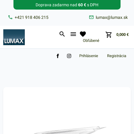
Doprava zadarmo nad
60 €
s DPH
Zabudnuté heslo?
+421 918 406 215
lumax@lumax.sk
E-mail
0,000
€
Obľúbené
Prihlásenie
Registrácia
Nákupný košík je prázdny