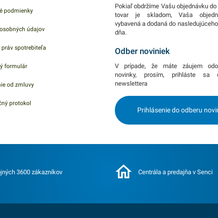
 druhu,
Pokiaľ obdržíme Vašu objednávku do 
é podmienky
rozvoz
tovar je skladom, Vaša objed
vybavená a dodaná do nasledujúceh
Tento
osobných údajov
dňa.
 pevný.
 práv spotrebiteľa
kusov
Odber noviniek
 našej
V prípade, že máte záujem odo
ý formulár
 podobné
novinky, prosím, prihláste sa
newslettera
ie od zmluvy
učene
ný protokol
Prihlásenie do odberu novi
jných 3600 zákazníkov
Centrála a predajňa v Senci