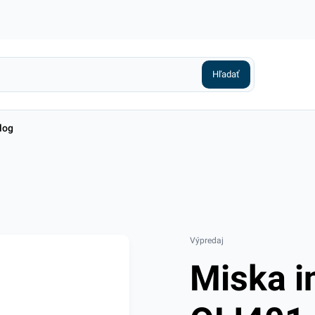
log
Výpredaj
Miska i