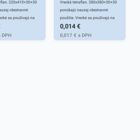
raflan. 220x410+30+30
Vrecká tetraflan. 280x380+30+30
aozaj všestranné
ponúkajú naozaj všestranné
recká sa používajú na
použitie. Vrecká sa používajú na
€
0,014
€
 predmetov rôzneho
uschovanie predmetov rôzneho
hodné aj pre
druhu. Sú vhodné aj pre
s DPH
0,017
€
s DPH
ky priemysel. Vrecká sú
potravinársky priemysel. Vrecká sú
- tatrafan je materiál,
tatrafánové - tatrafan je materiál,
 všeobecnosti nazývaný
ktorý je vo všeobecnosti nazývaný
 Je to tvrdší
ako celofán. Je to tvrdší
materiál, vhodný na
priehľadný materiál, vhodný na
 s potravinami.
priamy styk s potravinami.
ednoduchú
Ponúkajú jednoduchú
 pri vkladaní
manipuláciu pri vkladaní
 predmetov. Vrecko sa
potrebných predmetov. Vrecko sa
ľubovoľným spôsobom
vyznačuje ľubovoľným spôsobom
zlepením či
uzavretia - zlepením či
ním. Vrecká sa
zasvorkovaním. Vrecká sa
a celý kartón(1000-
predávajú na celý kartón (1000-