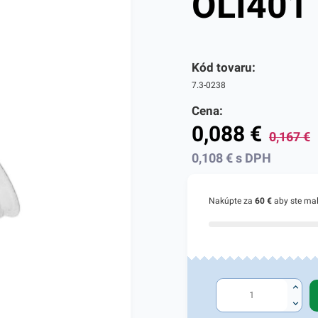
OLI401
Kód tovaru:
7.3-0238
Cena:
0,088
€
0,167
€
0,108
€
s DPH
Nakúpte za
60 €
aby ste ma