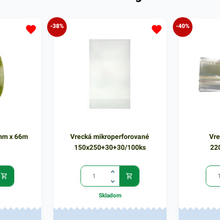
-38%
-40%
mm x 66m
Vrecká mikroperforované
Vre
á
150x250+30+30/100ks
22
Skladom