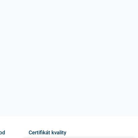
 našej ponuke nájdete
5000 ks). V našej ponuke nájdete
bné produkty, ktoré vás
ďalšie podobné produkty, ktoré vás
lovia.
zaručene oslovia.
hod
Certifikát kvality