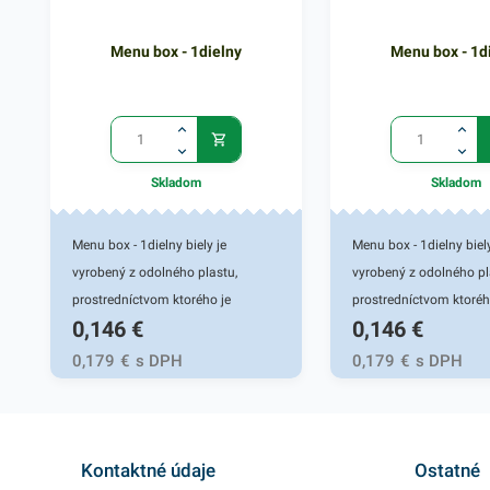
Menu box - 1dielny
Menu box - 1d
Skladom
Skladom
Menu box - 1dielny biely je
Menu box - 1dielny biely
vyrobený z odolného plastu,
vyrobený z odolného pl
prostredníctvom ktorého je
prostredníctvom ktoréh
0,146
€
0,146
€
praktickým pomocníkom pri balení
praktickým pomocníkom
rôznych jedál. Taktiež má skvelé
rôznych jedál. Taktiež 
0,179
€
s DPH
0,179
€
s DPH
termoregulačné vlastnosti -
termoregulačné vlastnos
výborne drží teplo a pomôže
výborne drží teplo a p
udržať váš pokrm teplý po celú
udržať váš pokrm teplý
dobu. Menu box je vhodný na teplé
dobu. Menu box je vhod
Kontaktné údaje
Ostatné