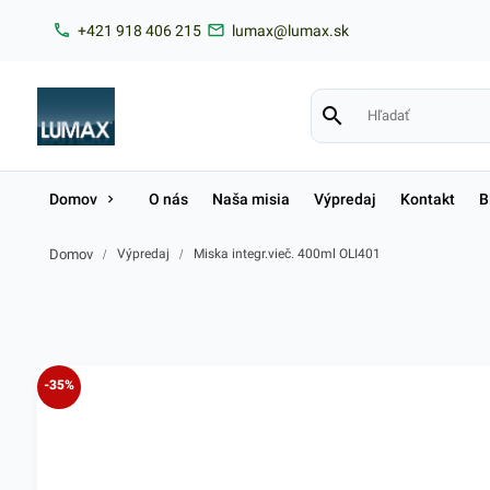
+421 918 406 215
lumax@lumax.sk
Domov
O nás
Naša misia
Výpredaj
Kontakt
B
Domov
/
Výpredaj
/
Miska integr.vieč. 400ml OLI401
-35%