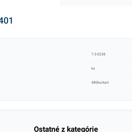
I401
7.3-0238
ks
480ks/kart
Ostatné z kategórie