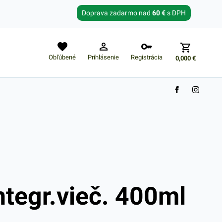
Zabudnuté heslo?
Doprava zadarmo nad
60 €
s DPH
E-mail
Obľúbené
Prihlásenie
Registrácia
0,000
€
Nákupný košík je prázdny
ntegr.vieč. 400ml