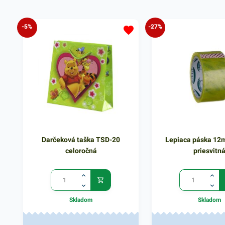
-5%
-27%
Darčeková taška TSD-20
Lepiaca páska 12
celoročná
priesvitn
Skladom
Skladom