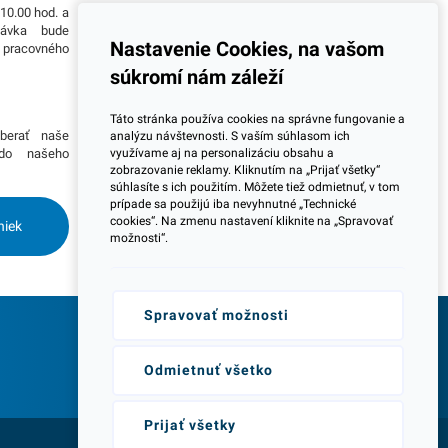
10.00 hod. a
Všetky naše výrobky disponujú slovenským i
návka bude
európskym certifikátom kvality, čo považujeme za
Nastavenie Cookies, na vašom
o pracovného
jeden z dôležitých ukazovateľov zodpovedného
podnikania.
súkromí nám záleží
Viac informácií
Táto stránka používa cookies na správne fungovanie a
berať naše
Potrebujete viac informácií ohľadom pravidelnej
analýzu návštevnosti. S vaším súhlasom ich
 do našeho
dlhodobej spolupráce pri odberoch? Prosím
využívame aj na personalizáciu obsahu a
zobrazovanie reklamy. Kliknutím na „Prijať všetky“
skontaktujte sa s naším obchodným tímom a
súhlasíte s ich použitím. Môžete tiež odmietnuť, v tom
dohodnite si stretnutie kdekoľvek na Slovensku.
prípade sa použijú iba nevyhnutné „Technické
Radi Vás navštívime.
cookies“. Na zmenu nastavení kliknite na „Spravovať
niek
možnosti“.
Spravovať možnosti
Odborné poradenstvo
Odmietnuť všetko
Prijať všetky