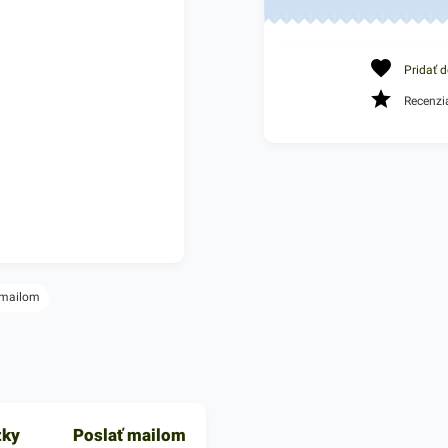
Pridať 
Recenzi
 mailom
zky
Poslať mailom