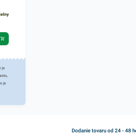
5000 ks). V
ďalšie podo
ielny
zaručene os
 je
astu,
o je
 pri balení
má skvelé
ti -
omôže
 po celú
ný na teplé
Dodanie tovaru od 24 - 48 