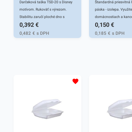
Darčeková taška TSD-20 s Disney
Štandardná priesvitná 
motívom. Rukoväť s výrezom.
páska - izolepa. Využit
Stabilitu zaručí ploché dno s
domácnostiach a kance
0,392
€
0,150
€
kvalitným lepením. Gramáž
balenie a archivovanie
170g/m2. Vhodná na darčekové
nepriepustná. Šírka p
0,482
€
s DPH
0,185
€
s DPH
predmety pre najmenších s
dlžka návinu 66m.
obľúbenými Disney postavičkami.
Rozmer 17,8x22,9x9,8cm.