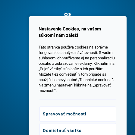
Spokojných 3600 zákazníkov
Nastavenie Cookies, na vašom
súkromí nám záleží
Táto stránka používa cookies na správne
fungovanie a analýzu návštevnosti. S vaším
súhlasom ich využívame aj na personalizáciu
obsahu a zobrazovanie reklamy. Kliknutím na
„Prijať všetky“ súhlasíte s ich použitím.
Centrála a predajňa v Senci
Môžete tiež odmietnuť, v tom prípade sa
použijú iba nevyhnutné „Technické cookies“.
Na zmenu nastavení kliknite na „Spravovať
možnosti“.
Spravovať možnosti
Odborné poradenstvo
Odmietnuť všetko