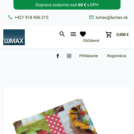
Doprava zadarmo nad
60 €
s DPH
Zabudnuté heslo?
+421 918 406 215
lumax@lumax.sk
E-mail
0,000
€
Obľúbené
Prihlásenie
Registrácia
Nákupný košík je prázdny