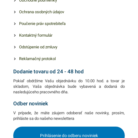
Obchodné podmienky
kus papierového obrusu v
Ochrana osobných údajov
rozmere 128cm. V našej
ponuke nájdete ďalšie
Poučenie práv spotrebiteľa
podobné produkty, ktoré vás
zaručene oslovia.
Kontaktný formulár
Odstúpenie od zmluvy
Reklamačný protokol
Dodanie tovaru od 24 - 48 hod
Pokiaľ obdržíme Vašu objednávku do 10.00 hod. a tovar je
skladom, Vaša objednávka bude vybavená a dodaná do
nasledujúceho pracovného dňa.
Odber noviniek
V prípade, že máte záujem odoberať naše novinky, prosím,
prihláste sa do našeho newslettera
Prihlásenie do odberu noviniek