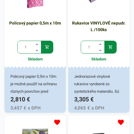
ho stačí jednoducho utrieť
vlhkou handričkou a hneď je
zase čistý. Obrus má
Policový papier 0,5m x 10m
Rukavice VINYLOVÉ nepudr.
moderný vzorovaný motív s
L /100ks
textom. Jedno balenie
obsahuje 1 kus papierového
obrusu v rozmere 1,4m x 1m.
V našej ponuke nájdete
Skladom
Skladom
ďalšie podobné produkty,
ktoré vás zaručene oslovia.
Policový papier 0,5m x 10m
Jednorazové vinylové
je možné použiť na ochranu
rukavice vyrobené zo
rôznych povrchov pred
syntetického materiálu. Sú
2,810
€
3,305
€
zašpinením. Disponuje
extrémne hladké, čo
vysokoodolnou vrstvou
zaručuje komfort nosenia a
3,457
€
s DPH
4,065
€
s DPH
polyeténu, vďaka čomu je
jednoduchú manipuláciu.
odolný voči krátkodobému
Materiál je vhodný aj pre
pôsobeniu vody. Využijete ho
alergikov, nakoľko