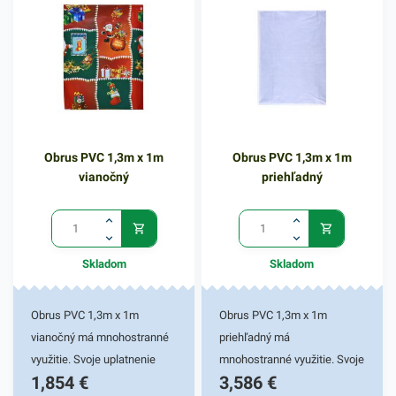
Obrus PVC 1,3m x 1m
Obrus PVC 1,3m x 1m
vianočný
priehľadný
Skladom
Skladom
Obrus PVC 1,3m x 1m
Obrus PVC 1,3m x 1m
vianočný má mnohostranné
priehľadný má
využitie. Svoje uplatnenie
mnohostranné využitie. Svoje
1,854
€
3,586
€
nájde predovšetkým pri
uplatnenie nájde