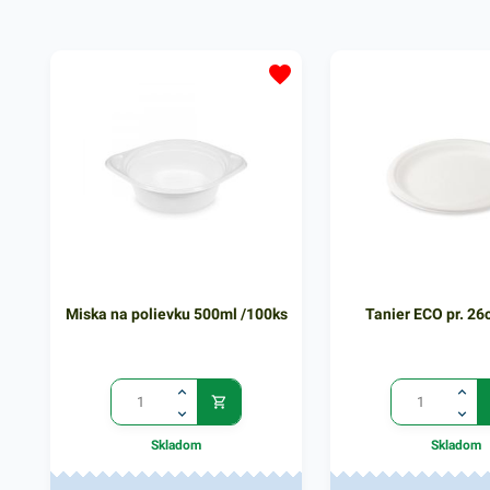
gastronomické zariadenia. PET
poháre zabezpečia rýchly a
spoľahlivý prenos rôznych nápojov
bez rozliatia. Sú vhodné pre
praktické a jednoduché
používanie. Výhodné balenie
obsahuje 50 kusov plastových
priehľadných pohárikov. V našej
ponuke nájdete ďalšie podobné
produkty, ktoré vás zaručene
oslovia.
Miska na polievku 500ml /100ks
Tanier ECO pr. 26
Skladom
Skladom