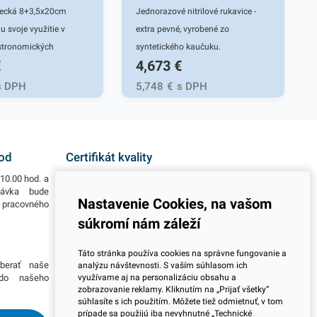
ecká 8+3,5x20cm
Jednorazové nitrilové rukavice -
u svoje využitie v
extra pevné, vyrobené zo
stronomických
syntetického kaučuku.
€
4,673
€
 i vo vašej
Mikrotextúra zabezpečí priľnavosť
. Papierové vrecká
pri nosení. Vysoká odolnosť voči
s DPH
5,748
€
s DPH
hodné predovšetkým na
pretrhnutiu a štiepenie pri
-dog či chrumkavé
prepichnutí zaručí komplexnú
eho druhu. Využívajú
ochranu pred infikovaným
st foody, bufety, rôzne
materiálom, vírusmi či inými
hod
Certifikát kvality
dajcovia na trhoch,
patogénnymi látkami. Nitrilové
10.00 hod. a
Všetky naše výrobky disponujú slovenským i
a podobne. Tieto
rukavice sú vysoko odolné voči
návka bude
európskym certifikátom kvality, čo považujeme za
Nastavenie Cookies, na vašom
o pracovného
jeden z dôležitých ukazovateľov zodpovedného
ložené z bio materiálu
chemikáliám. Vhodné aj pre
podnikania.
súkromí nám záleží
celulóza z čerstvých
alergikov, neobsahujú latex,
 ekologických vlákien,
nepúdrované. Sú pevnejšie a majú
Viac informácií
Táto stránka používa cookies na správne fungovanie a
 predstavujú skvelé
tvarované končeky prstov. 100 ks
berať naše
Potrebujete viac informácií ohľadom pravidelnej
analýzu návštevnosti. S vaším súhlasom ich
oji proti plastom.
rukavíc v čiernej farbe.
využívame aj na personalizáciu obsahu a
 do našeho
dlhodobej spolupráce pri odberoch? Prosím
zobrazovanie reklamy. Kliknutím na „Prijať všetky“
skontaktujte sa s naším obchodným tímom a
ahuje 300 kusov eco
súhlasíte s ich použitím. Môžete tiež odmietnuť, v tom
dohodnite si stretnutie kdekoľvek na Slovensku.
árovanom motíve, s
prípade sa použijú iba nevyhnutné „Technické
Radi Vás navštívime.