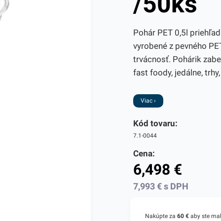
/50ks
Pohár PET 0,5l priehľad
vyrobené z pevného PET
trvácnosť. Pohárik zabe
fast foody, jedálne, trh
Viac ›
Kód tovaru:
7.1-0044
Cena:
6,498
€
7,993
€
s DPH
Nakúpte za
60 €
aby ste ma