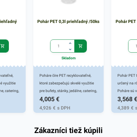
riehľadný
Pohár PET 0,3l priehľadný /50ks
Pohár PET 
Skladom
vateľné,
Poháre číre PET recyklovateľné,
Pohár PET 0
é využitie
ktoré zabezpečujú skvelé využitie
určený na r
ne, catering,
pre bufety, stánky, jedálne, catering,
Poháre sú 
4,005
€
3,568
a. Vhodné
party a rôzne podujatia. Vhodné
PET materi
taily,
na studené nápoje a koktaily,
vysokú odol
4,926
€
s DPH
4,389
€
smoothies.
Pohárik zab
využitie pr
Zákazníci tiež kúpili
nápoje, fast
bufety, stá