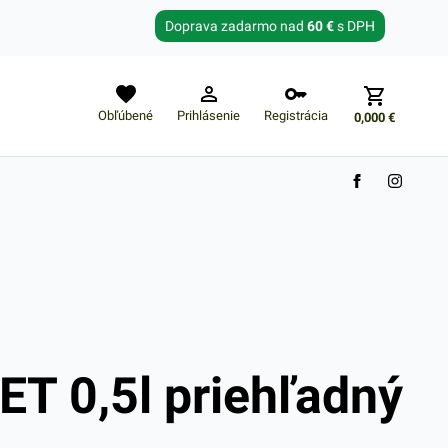
Zabudnuté heslo?
Doprava zadarmo nad
60 €
s DPH
E-mail
Obľúbené
Prihlásenie
Registrácia
0,000
€
Nákupný košík je prázdny
ET 0,5l priehľadný