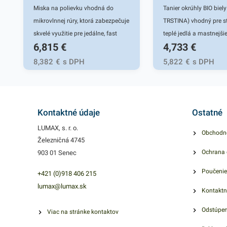
Miska na polievku vhodná do
Tanier okrúhly BIO bie
mikrovlnnej rúry, ktorá zabezpečuje
TRSTINA) vhodný pre s
skvelé využitie pre jedálne, fast
teplé jedlá a mastnejši
6,815
€
4,733
€
foody, bufety, na catering, party,
Využitie pre cukrárne, f
piknik a rôzne podujatia.
bufety, jedálne, na cate
8,382
€
s DPH
5,822
€
s DPH
festivaloch, trhoch, osl
záhradnej party, grilov
pikniky. Bio materiál 
TRSTINA) - patrí do čeľa
Kontaktné údaje
Ostatné
ktorá po zrezaní a zber
LUMAX, s. r. o.
Obchodn
do jedného roka. Ston
Železničná 4745
priemer 20 - 45 mm, kt
Ochrana 
903 01 Senec
dosahujú výšku až 5 m
Poučenie
vysoký obsah celulózy.
+421 (0)918 406 215
sú vyrobené z bagassy,
lumax@lumax.sk
Kontaktn
spracovaní cukrovej trs
Odstúpen
hladký jemný povrch, sú
Viac na stránke kontaktov
pevné, udržateľné a vy