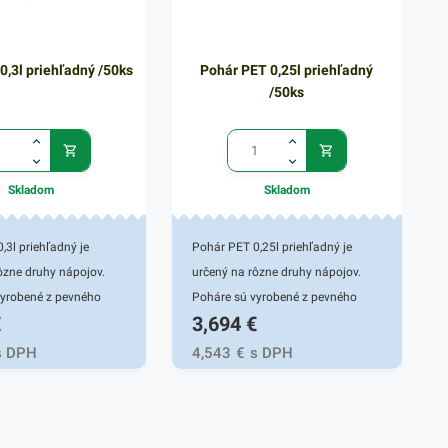
0,3l priehľadný /50ks
Pohár PET 0,25l priehľadný
/50ks
Skladom
Skladom
,3l priehľadný je
Pohár PET 0,25l priehľadný je
ôzne druhy nápojov.
určený na rôzne druhy nápojov.
vyrobené z pevného
Poháre sú vyrobené z pevného
€
3,694
€
álu, vďaka čomu majú
PET materiálu, vďaka čomu majú
nosť a trvácnosť.
vysokú odolnosť a trvácnosť.
s DPH
4,543
€
s DPH
ezpečuje skvelé
Pohárik zabezpečuje skvelé
e automaty na rôzne
využitie pre automaty na rôzne
 foody, jedálne, trhy,
nápoje, fast foody, jedálne, trhy,
nky a rôzne
bufety, stánky a rôzne