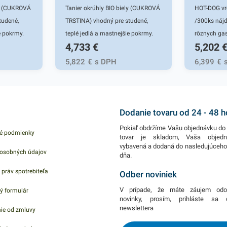
ly (CUKROVÁ
Tanier okrúhly BIO biely (CUKROVÁ
HOT-DOG vr
tudené,
TRSTINA) vhodný pre studené,
/300ks nájd
e pokrmy.
teplé jedlá a mastnejšie pokrmy.
rôznych ga
4,733
€
5,202
ast foody,
Využitie pre cukrárne, fast foody,
prevádzkach
ringu,
bufety, jedálne, na cateringu,
domácnosti
5,822
€
s DPH
6,399
€
avách,
festivaloch, trhoch, oslavách,
(PAP) sú v
ačky a
záhradnej party, grilovačky a
chutný hot
(CUKROVÁ
pikniky. Bio materiál (CUKROVÁ
bagety rôzn
de tráv,
TRSTINA) - patrí do čeľade tráv,
ich najmä fa
Dodanie tovaru od 24 - 48 
e dorastie
ktorá po zrezaní a zbere dorastie
stánky, pre
Pokiaľ obdržíme Vašu objednávku do 
é podmienky
ky majú
do jedného roka. Stonky majú
jarmokoch 
tovar je skladom, Vaša objed
vybavená a dodaná do nasledujúceh
oré
priemer 20 - 45 mm, ktoré
vrecká sú z
osobných údajov
dňa.
 a majú
dosahujú výšku až 5 m a majú
PAP - 100% 
 práv spotrebiteľa
 Produkty
vysoký obsah celulózy. Produkty
papierových
Odber noviniek
 odpadu pri
sú vyrobené z bagassy, odpadu pri
vďaka čomu
V prípade, že máte záujem odo
ý formulár
tiny, majú
spracovaní cukrovej trstiny, majú
riešenie v b
novinky, prosím, prihláste sa
newslettera
ie od zmluvy
 stabilné,
hladký jemný povrch, sú stabilné,
Balenie obs
kazujú
pevné, udržateľné a vykazujú
vreciek v k