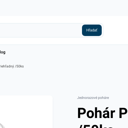
log
riehľadný /50ks
Jednorazové poháre
Pohár P