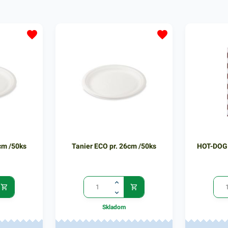
gastronomi
poháre zabe
spoľahlivý 
bez rozliat
praktické a
používanie.
obsahuje 5
priehľadnýc
ponuke náj
produkty, k
oslovia.
cm /50ks
Tanier ECO pr. 26cm /50ks
HOT-DOG 
Skladom