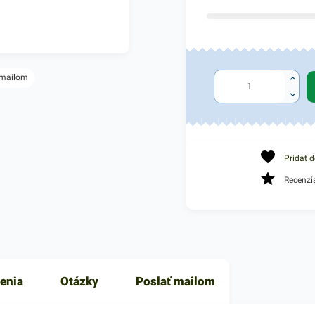
 mailom
Pridať 
Recenzi
enia
Otázky
Poslať mailom