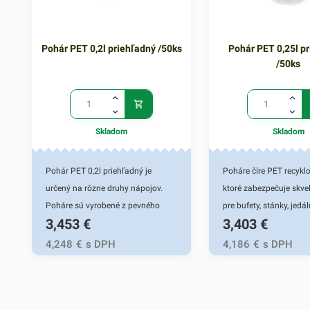
Pohár PET 0,2l priehľadný /50ks
Pohár PET 0,25l p
/50ks
Skladom
Skladom
Pohár PET 0,2l priehľadný je
Poháre číre PET recyklo
určený na rôzne druhy nápojov.
ktoré zabezpečuje skvel
Poháre sú vyrobené z pevného
pre bufety, stánky, jedál
3,453
€
3,403
€
PET materiálu, vďaka čomu majú
party a rôzne podujati
vysokú odolnosť a trvácnosť.
na studené nápoje a kok
4,248
€
s DPH
4,186
€
s DPH
Pohárik zabezpečuje skvelé
smoothies, jogurty.
využitie pre automaty na rôzne
nápoje, fast foody, jedálne, trhy,
bufety, stánky a rôzne