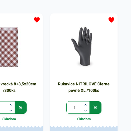
cké zariadenia. PET
gastronomické zariadenia. PET
zpečia rýchly a
poháre zabezpečia rýchly a
prenos rôznych nápojov
spoľahlivý prenos rôznych nápojov
ia. Sú vhodné pre
bez rozliatia. Sú vhodné pre
 jednoduché
praktické a jednoduché
 Výhodné balenie
používanie. Výhodné balenie
0 kusov plastových
obsahuje 50 kusov plastových
h pohárikov. V našej
priehľadných pohárikov. V našej
dete ďalšie podobné
ponuke nájdete ďalšie podobné
toré vás zaručene
produkty, ktoré vás zaručene
oslovia.
vrecká 8+3,5x20cm
Rukavice NITRILOVÉ Čierne
/300ks
pevné XL /100ks
Skladom
Skladom