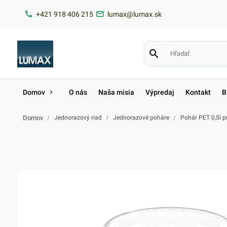
+421 918 406 215
lumax@lumax.sk
Domov
O nás
Naša misia
Výpredaj
Kontakt
B
Domov
/
Jednorazový riad
/
Jednorazové poháre
/
Pohár PET 0,5l p