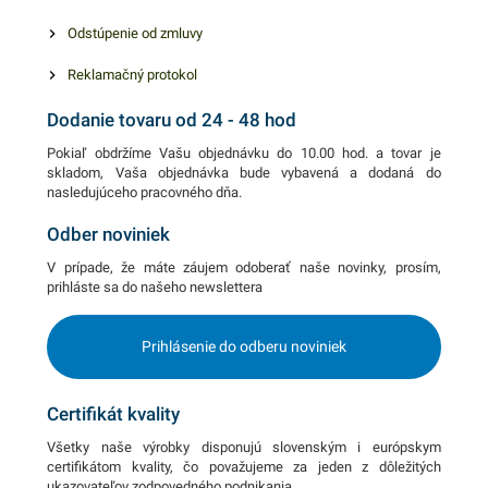
pachov a vlhkosti uchovajú
Odstúpenie od zmluvy
vaše potraviny dlho svieže a
voňavé. Manipulácia je
Reklamačný protokol
rýchla a jednoduchá. 30cm x
Dodanie tovaru od 24 - 48 hod
300m
Pokiaľ obdržíme Vašu objednávku do 10.00 hod. a tovar je
skladom, Vaša objednávka bude vybavená a dodaná do
nasledujúceho pracovného dňa.
Odber noviniek
V prípade, že máte záujem odoberať naše novinky, prosím,
prihláste sa do našeho newslettera
Prihlásenie do odberu noviniek
Certifikát kvality
Všetky naše výrobky disponujú slovenským i európskym
certifikátom kvality, čo považujeme za jeden z dôležitých
ukazovateľov zodpovedného podnikania.