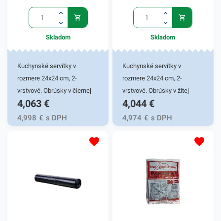
podobné produkty, ktoré vás
zaručene oslovia.
Skladom
Skladom
Kuchynské servítky v
Kuchynské servítky v
rozmere 24x24 cm, 2-
rozmere 24x24 cm, 2-
vrstvové. Obrúsky v čiernej
vrstvové. Obrúsky v žltej
4,063
€
4,044
€
farbe v balení 250ks.
farbe v balení 250ks.
Používajú sa v reštauráciách,
Používajú sa v reštauráciách,
4,998
€
s DPH
4,974
€
s DPH
v domácnostiach a pod.
v domácnostiach a pod.
Dvojvrstvové prevedenie
Dvojvrstvové prevedenie
kvalitného papiera poskytne
kvalitného papiera poskytne
kvalitnú službu užívateľovi a
kvalitnú službu užívateľovi a
dodá eleganciu pri
dodá eleganciu pri
servírovaní jedál. Farba:
servírovaní jedál. Farba: žltá
čierna