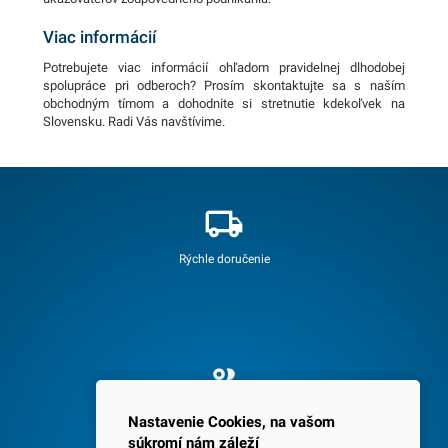
Viac informácií
Potrebujete viac informácií ohľadom pravidelnej dlhodobej
spolupráce pri odberoch? Prosím skontaktujte sa s naším
obchodným tímom a dohodnite si stretnutie kdekoľvek na
Slovensku. Radi Vás navštívime.
Rýchle doručenie
Spokojných 3600 zákazníkov
Nastavenie Cookies, na vašom
súkromí nám záleží