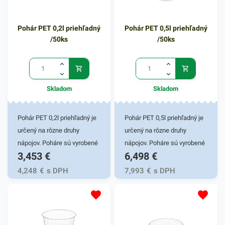
Pohár PET 0,2l priehľadný
Pohár PET 0,5l priehľadný
/50ks
/50ks
Skladom
Skladom
Pohár PET 0,2l priehľadný je
Pohár PET 0,5l priehľadný je
určený na rôzne druhy
určený na rôzne druhy
nápojov. Poháre sú vyrobené
nápojov. Poháre sú vyrobené
3,453
€
6,498
€
z pevného PET materiálu,
z pevného PET materiálu,
vďaka čomu majú vysokú
vďaka čomu majú vysokú
4,248
€
s DPH
7,993
€
s DPH
odolnosť a trvácnosť.
odolnosť a trvácnosť.
Pohárik zabezpečuje skvelé
Pohárik zabezpečuje skvelé
využitie pre automaty na
využitie pre automaty na
rôzne nápoje, fast foody,
rôzne nápoje, fast foody,