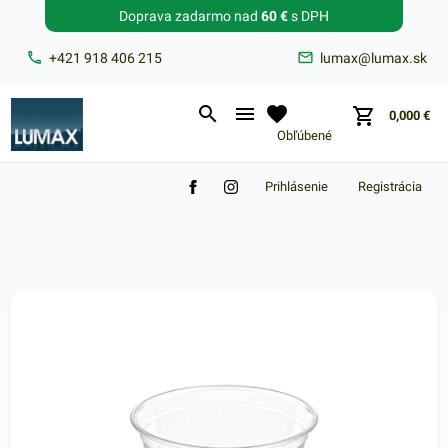
Doprava zadarmo nad
60 €
s DPH
Zabudnuté heslo?
+421 918 406 215
lumax@lumax.sk
E-mail
0,000
€
Obľúbené
Prihlásenie
Registrácia
Nákupný košík je prázdny