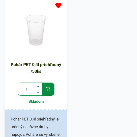
studené nápoje a koktaily,
Pohárik zabezpečuje skvelé
smoothies, jogurty.
využitie pre automaty na
rôzne nápoje, fast foody,
jedálne, trhy, bufety, stánky a
rôzne gastronomické
zariadenia. PET poháre
zabezpečia rýchly a
spoľahlivý prenos rôznych
Pohár PET 0,4l priehľadný
nápojov bez rozliatia. Sú
/50ks
vhodné pre praktické a
jednoduché používanie.
Výhodné balenie obsahuje
50 kusov plastových
Skladom
priehľadných pohárikov. V
našej ponuke nájdete ďalšie
podobné produkty, ktoré vás
Pohár PET 0,4l priehľadný je
zaručene oslovia.
určený na rôzne druhy
nápojov. Poháre sú vyrobené