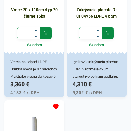
Vrece 70 x 110cm /typ 70
Zakrývacia plachta D-
čierne 15ks
CF04956 LDPE 4 x 5m
Skladom
Skladom
Vrecia na odpad LDPE.
Igelitová zakrývacia plachta
Hrúbka vreca je 47 mikrónov.
LDPE v rozmere 4x5m
Praktické vrecia do košov či
starostlivo ochráni podlahu,
3,360
€
4,310
€
zberných nádob. Vyrobené z
nábytok a iný materiál pred
igelitu. Zabezpečujú komfort
možným znečistením.
4,133
€
s DPH
5,302
€
s DPH
a uľahčujú nepríjemnosť
Využíva sa pri maľovaní,
manipulácie s odpadom.
natieraní, búracích prácach
na eliminovanie prašnosti a
pod. Hrúbka: 45 µm