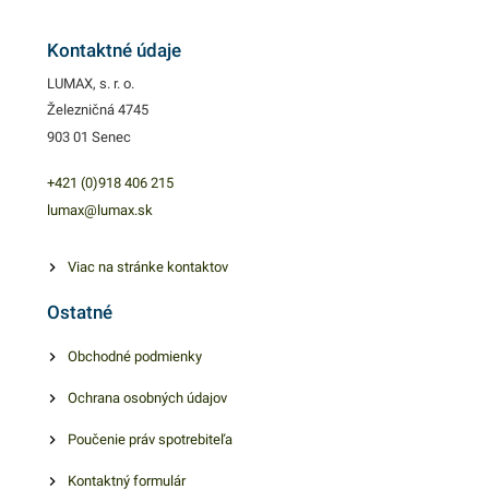
svieže a voňavé. Manipulácia
je rýchla a jednoduchá. 30cm
Kontaktné údaje
x 300mPotravinárska PVC
LUMAX, s. r. o.
fólia patrí k ,,must have
Železničná 4745
každej profesionálnej či
903 01 Senec
domácej kuchyne. Vďaka
dobrému priľnutiu a
+421 (0)918 406 215
nepriepustnosti vzduchu,
lumax@lumax.sk
pachov a vlhkosti uchovajú
vaše potraviny dlho svieže a
Viac na stránke kontaktov
voňavé. Manipulácia je
Ostatné
rýchla a jednoduchá. 30cm x
300mPotravinárska PVC
Obchodné podmienky
fólia patrí k ,,must have
Ochrana osobných údajov
každej profesionálnej či
domácej kuchyne. Vďaka
Poučenie práv spotrebiteľa
dobrému priľnutiu a
nepriepustnosti vzduchu,
Kontaktný formulár