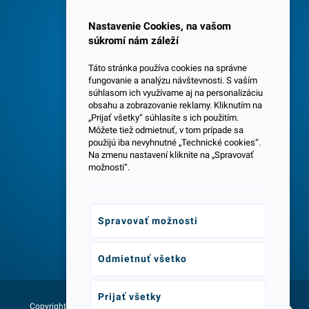
Spokojných 3600 zákazníkov
Nastavenie Cookies, na vašom
súkromí nám záleží
Táto stránka používa cookies na správne
fungovanie a analýzu návštevnosti. S vaším
súhlasom ich využívame aj na personalizáciu
obsahu a zobrazovanie reklamy. Kliknutím na
„Prijať všetky“ súhlasíte s ich použitím.
Centrála a predajňa v Senci
Môžete tiež odmietnuť, v tom prípade sa
použijú iba nevyhnutné „Technické cookies“.
Na zmenu nastavení kliknite na „Spravovať
možnosti“.
Spravovať možnosti
Odborné poradenstvo
Odmietnuť všetko
Prijať všetky
Copyright © 2026 - Všetky práva
Web vytvorila agentúra: