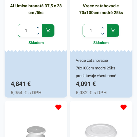
ALUmisa hranatá 37,5 x 28
Vrece zaťahovacie
cm /5ks
70x100cm modré 25ks
Skladom
Skladom
Vrece zaťahovacie
70x100cm modré 25ks
predstavuje všestranné
4,841
€
4,091
€
využitie. Hrúbka vreca je 37
mikrónov. Vrecia sú vysoko
5,954
€
s DPH
5,032
€
s DPH
flexibilné a odolné. Vďaka
elastickému materiálu ľahko
prispôsobia svoj tvar
obrysom odpadkov a to bez
pretrhnutia. Praktické
zaťahovacie vrecia do košov