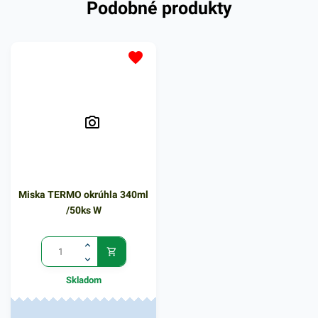
Podobné produkty
a iných potravinových
prevádzok. Vhodná pre fresh
obchody či fast foody. Je
určená na balenie prevažne
rôznych pokrmov, ako sú
zákusky, prílohy, lahôdky a
podobne. Miska zabezpečí
spoľahlivý prenos jedla bez
rozliatia či vysypania. Balenie
obsahuje 160ks misiek na
zákusky, v priehľadnom
Miska TERMO okrúhla 340ml
vyhotovení. V našej ponuke
/50ks W
nájdete ďalšie podobné
produkty, ktoré vás zaručene
oslovia.
Skladom