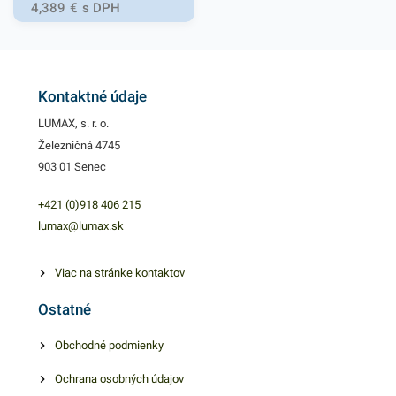
vďaka čomu majú vysokú
4,389
€
s DPH
odolnosť a trvácnosť.
Pohárik zabezpečuje skvelé
využitie pre automaty na
rôzne nápoje, fast foody,
Kontaktné údaje
jedálne, trhy, bufety, stánky a
LUMAX, s. r. o.
rôzne gastronomické
Železničná 4745
zariadenia. PET poháre
903 01 Senec
zabezpečia rýchly a
spoľahlivý prenos rôznych
+421 (0)918 406 215
nápojov bez rozliatia. Sú
lumax@lumax.sk
vhodné pre praktické a
jednoduché používanie.
Viac na stránke kontaktov
Výhodné balenie obsahuje
Ostatné
50 kusov plastových
priehľadných pohárikov. V
Obchodné podmienky
našej ponuke nájdete ďalšie
Ochrana osobných údajov
podobné produkty, ktoré vás