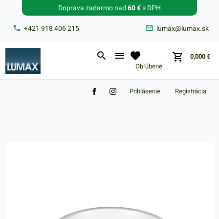
Doprava zadarmo nad
60 €
s DPH
Zabudnuté heslo?
+421 918 406 215
lumax@lumax.sk
E-mail
0,000
€
Obľúbené
Prihlásenie
Registrácia
Nákupný košík je prázdny