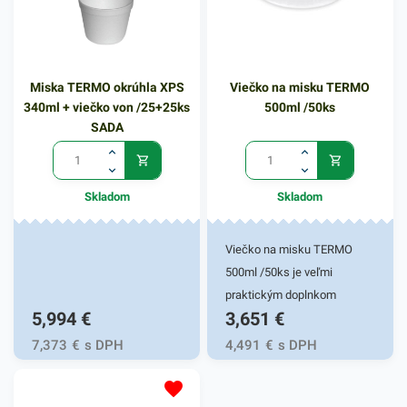
či zberných nádob, vyrobené
z igelitu. Zabezpečujú
komfort a uľahčujú
Miska TERMO okrúhla XPS
Viečko na misku TERMO
nepríjemnosť manipulácie s
340ml + viečko von /25+25ks
500ml /50ks
odpadom. Využiť ich môžete
SADA
aj na uskladnenie sezónneho
oblečenia alebo počas
sťahovania. Vrecia sú tiež
Skladom
Skladom
vhodné na balenie výrobkov
pred navlhnutím, vyschnutím
či znečistením.
Viečko na misku TERMO
500ml /50ks je veľmi
praktickým doplnkom
5,994
€
3,651
€
rôznych gastronomických
reštaurácií a iných
7,373
€
s DPH
4,491
€
s DPH
potravinových prevádzok.
Viečko je vhodné pre misky,