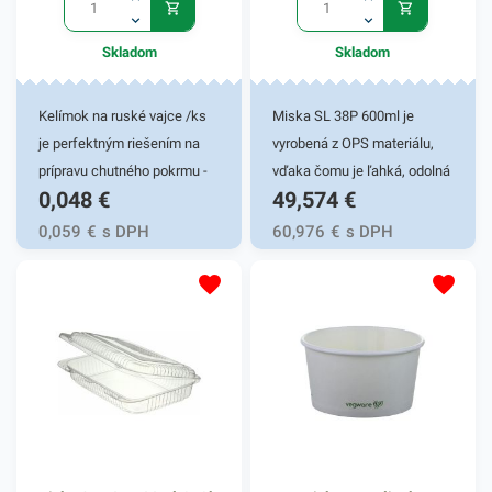
Skladom
Skladom
Kelímok na ruské vajce /ks
Miska SL 38P 600ml je
je perfektným riešením na
vyrobená z OPS materiálu,
prípravu chutného pokrmu -
vďaka čomu je ľahká, odolná
0,048
€
49,574
€
ruského vajca. Avšak tento
a pevná. Má zlepšenú
kelímok môže byť tiež
priehľadnosť a zvýšenú
0,059
€
s DPH
60,976
€
s DPH
praktickým pomocníkom pri
pevnosť. Táto miska je veľmi
rýchlom balení rôznych
praktickým doplnkom
omáčok, polievok či iných
rôznych gastronomických
tekutých marinád.
reštaurácií a iných
Predstavuje rýchle a prakticé
potravinových prevádzok.
riešenie na balenie a
Vhodná pre fresh obchody či
uchovanie jedla. Svoje
fast foody. Je určená na
uplatnenie nachádza najmä v
balenie prevažne rôznych
gastro prevádzkach,
pokrmov, ako sú zákusky,