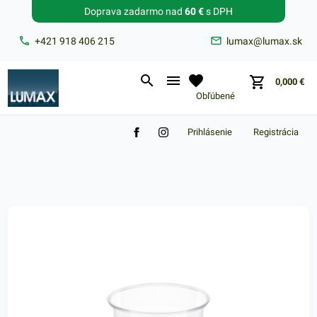
Doprava zadarmo nad
60 €
s DPH
Zabudnuté heslo?
+421 918 406 215
lumax@lumax.sk
E-mail
0,000
€
Obľúbené
Prihlásenie
Registrácia
Nákupný košík je prázdny