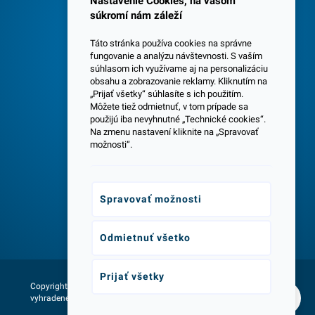
Nastavenie Cookies, na vašom
súkromí nám záleží
Táto stránka používa cookies na správne
fungovanie a analýzu návštevnosti. S vaším
súhlasom ich využívame aj na personalizáciu
obsahu a zobrazovanie reklamy. Kliknutím na
„Prijať všetky“ súhlasíte s ich použitím.
Centrála a predajňa v Senci
Môžete tiež odmietnuť, v tom prípade sa
použijú iba nevyhnutné „Technické cookies“.
Na zmenu nastavení kliknite na „Spravovať
možnosti“.
Spravovať možnosti
Odborné poradenstvo
Odmietnuť všetko
Prijať všetky
Copyright © 2026 - Všetky práva
Web vytvorila agentúra:
vyhradené lumax.sk
NetLife Guru