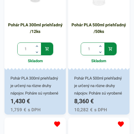
Pohár PLA 300ml priehľadný
Pohár PLA 500ml priehľadný
/12ks
/50ks
Skladom
Skladom
Pohár PLA 300ml priehľadný
Pohár PLA 500ml priehľadný
je určený na rôzne druhy
je určený na rôzne druhy
nápojov. Poháre sú vyrobené
nápojov. Poháre sú vyrobené
1,430
€
8,360
€
z pevného PLA bioplastu,
z pevného PLA bioplastu,
vďaka čomu majú vysokú
vďaka čomu majú vysokú
1,759
€
s DPH
10,282
€
s DPH
odolnosť do 40 °C a
odolnosť do 40 °C a
trvácnosť. Pohárik
trvácnosť. Pohárik
zabezpečuje skvelé využitie
zabezpečuje skvelé využitie