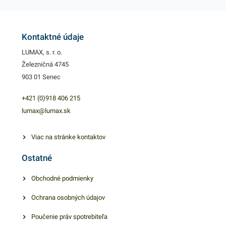
omáčok, zeleniny či iných
chutných pokrmov. Miska
nájde svoje uplatnenie v
Kontaktné údaje
rôznych gastronomických
LUMAX, s. r. o.
prevádzkach, ktoré ponúkajú
Železničná 4745
rozvoz jedál či ich prehľadné
903 01 Senec
uskladnenie. Je ľahká a
pevná, PET materiál je
+421 (0)918 406 215
bezpečný a udržateľný pre
lumax@lumax.sk
životné prostredie. Výhodné
balenie obsahuje 50 kusov
Viac na stránke kontaktov
integr. misiek. V našej
Ostatné
ponuke nájdete ďalšie
podobné produkty, ktoré vás
Obchodné podmienky
zaručene oslovia.
Ochrana osobných údajov
Poučenie práv spotrebiteľa