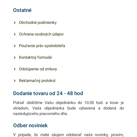
uskladnenie sezónneho
Ostatné
oblečenia alebo počas
sťahovania. Vrecia sú tiež
Obchodné podmienky
vhodné na balenie výrobkov
Ochrana osobných údajov
pred navlhnutím či
znečistením.
Poučenie práv spotrebiteľa
Kontaktný formulár
Odstúpenie od zmluvy
Reklamačný protokol
Dodanie tovaru od 24 - 48 hod
Pokiaľ obdržíme Vašu objednávku do 10.00 hod. a tovar je
skladom, Vaša objednávka bude vybavená a dodaná do
nasledujúceho pracovného dňa.
Odber noviniek
V prípade, že máte záujem odoberať naše novinky, prosím,