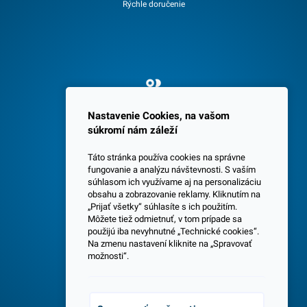
Rýchle doručenie
Spokojných 3600 zákazníkov
Nastavenie Cookies, na vašom
súkromí nám záleží
Táto stránka používa cookies na správne
fungovanie a analýzu návštevnosti. S vaším
súhlasom ich využívame aj na personalizáciu
obsahu a zobrazovanie reklamy. Kliknutím na
„Prijať všetky“ súhlasíte s ich použitím.
Centrála a predajňa v Senci
Môžete tiež odmietnuť, v tom prípade sa
použijú iba nevyhnutné „Technické cookies“.
Na zmenu nastavení kliknite na „Spravovať
možnosti“.