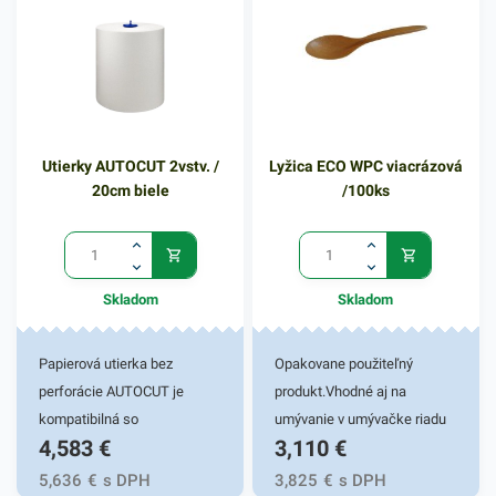
zákusky, prílohy, lahôdky a
podobne. Miska zabezpečí
spoľahlivý prenos jedla bez
rozliatia či vysypania. Balenie
obsahuje 160ks misiek na
zákusky, v priehľadnom
Utierky AUTOCUT 2vstv. /
Lyžica ECO WPC viacrázová
vyhotovení. V našej ponuke
20cm biele
/100ks
nájdete ďalšie podobné
produkty, ktoré vás zaručene
oslovia.
Skladom
Skladom
Papierová utierka bez
Opakovane použiteľný
perforácie AUTOCUT je
produkt.Vhodné aj na
kompatibilná so
umývanie v umývačke riadu
4,583
€
3,110
€
systémovými zásobníkmi.
(aj viac ako 125 cyklov).
5,636
€
s DPH
3,825
€
s DPH