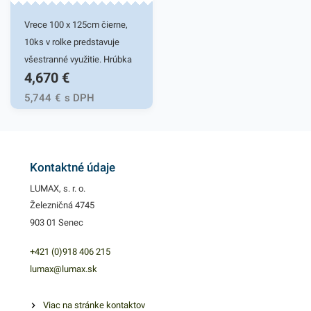
produkty, ktoré vás zaručene
oslovia.
Vrece 100 x 125cm čierne,
10ks v rolke predstavuje
všestranné využitie. Hrúbka
4,670
€
vreca je 55 mikrónov.
Odpadkové vrecia 100 x
5,744
€
s DPH
125cm sú vysoko flexibilné a
odolné. Vďaka elastickému
materiálu ľahko prispôsobia
svoj tvar obrysom odpadkov
Kontaktné údaje
a to bez nežiaduceho
LUMAX, s. r. o.
pretrhnutia. Vrecia majú
Železničná 4745
široké použitie pre odpadové
903 01 Senec
hospodárstvo. Svoje
uplatnenie nájdu i v
+421 (0)918 406 215
domácnosti, ako aj v rôznych
lumax@lumax.sk
pracovných priestoroch.
Využiť ich môžete aj na
Viac na stránke kontaktov