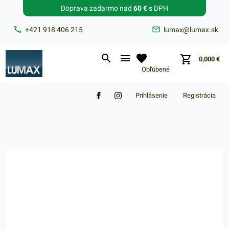
Doprava zadarmo nad
60 €
s DPH
Zabudnuté heslo?
+421 918 406 215
lumax@lumax.sk
E-mail
0,000
€
Obľúbené
Prihlásenie
Registrácia
Nákupný košík je prázdny