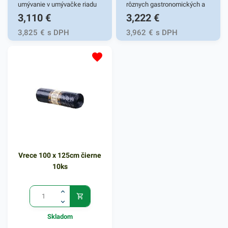
umývanie v umývačke riadu
rôznych gastronomických a
3,110
€
3,222
€
(aj viac ako 125 cyklov).
iných potravinových
prevádzok. Vhodný pre fresh
3,825
€
s DPH
3,962
€
s DPH
obchody či fast foody. Pohár
je určený na čapovanie a
podávanie rôznych druhov
alkoholických i
nealkoholických nápojov.
Plastový pohár zabezpečí
rýchly a spoľahlivý prenos
tekutín bez rozliatia. Plastové
poháriky sú vhodné pre
Vrece 100 x 125cm čierne
nenáročné, praktické a
10ks
jednoduché používanie.
Výhodné balenie obsahuje
100 kusov priehľadných
pohárov. V našej ponuke
Skladom
nájdete ďalšie podobné