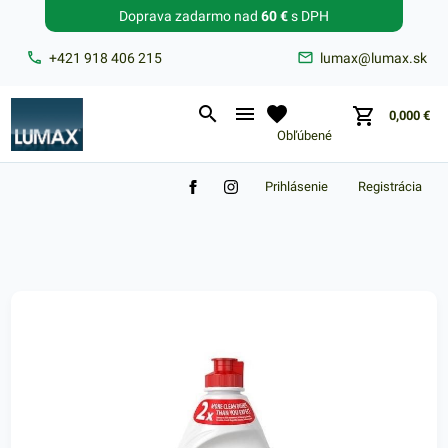
Doprava zadarmo nad
60 €
s DPH
Zabudnuté heslo?
+421 918 406 215
lumax@lumax.sk
E-mail
0,000
€
Obľúbené
Prihlásenie
Registrácia
Nákupný košík je prázdny