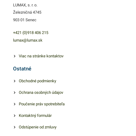
jedálne, trhy, bufety, stánky a
LUMAX, s. r. o.
rôzne gastronomické
Železničná 4745
zariadenia. PET poháre
903 01 Senec
zabezpečia rýchly a
spoľahlivý prenos rôznych
+421 (0)918 406 215
nápojov bez rozliatia. Sú
lumax@lumax.sk
vhodné pre praktické a
jednoduché používanie.
Viac na stránke kontaktov
Výhodné balenie obsahuje
Ostatné
50 kusov plastových
priehľadných pohárikov. V
Obchodné podmienky
našej ponuke nájdete ďalšie
Ochrana osobných údajov
podobné produkty, ktoré vás
zaručene oslovia.
Poučenie práv spotrebiteľa
Kontaktný formulár
Odstúpenie od zmluvy