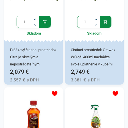
Skladom
Skladom
Práškový čistiaci prostriedok
Čistiaci prostriedok Grawex
Citra je skvelým a
WC gél 400ml nachádza
nepostrádateľným
svoje uplatnenie v kúpeľni
2,079
€
2,749
€
pomocníkom vo vašej
vašej domácnosti. Je
domácnosti Je vhodný na
účinným gélovým prípravkom
2,557
€
s DPH
3,381
€
s DPH
kuchynský riad ale aj na
do závesných nádobiek
ďalšie kuchynské či
používaných v toaletách.
kúpeľnové predmety. Tento
Grawex zabezpečuje
čistiaci prostriedok
dezodoračné, priebežné
zanecháva sviežu citrónovú
čistiace a antibakteriálne
vôňu. Pôsobí ako silný
účinky pri každom oplachu