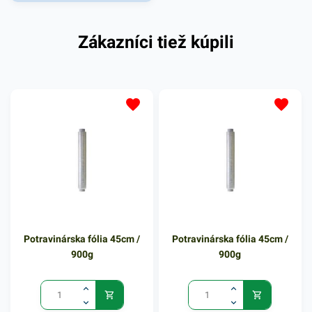
najmä na kuchynský riad ale
aj na ďalšie kuchynské či
Zákazníci tiež kúpili
kúpeľnové predmety. Tento
čistiaci prostriedok
zanecháva sviežu jemnú
vôňu. Pôsobí ako silný
odmasťovač na vane,
umývadlá, armatúry aj
keramické obkladačky.
Prášok pri kombinácií s
vodou si perfektne poradí s
rôznymi nečistotami. Na
navlhčený povrch predmetov
jednoducho naneste aktívny
Potravinárska fólia 45cm /
Potravinárska fólia 45cm /
prášok jemným trením
900g
900g
hubkou alebo handrou.
Čistiaci prostriedok má
hmotnosť 400g. V našej