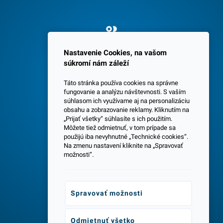
Spokojných 3600 zákazníkov
Nastavenie Cookies, na vašom
súkromí nám záleží
Táto stránka používa cookies na správne
fungovanie a analýzu návštevnosti. S vaším
súhlasom ich využívame aj na personalizáciu
obsahu a zobrazovanie reklamy. Kliknutím na
„Prijať všetky“ súhlasíte s ich použitím.
Centrála a predajňa v Senci
Môžete tiež odmietnuť, v tom prípade sa
použijú iba nevyhnutné „Technické cookies“.
Na zmenu nastavení kliknite na „Spravovať
možnosti“.
Spravovať možnosti
Odborné poradenstvo
Odmietnuť všetko