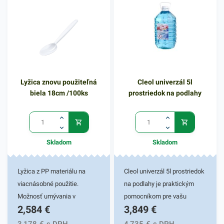
Lyžica znovu použiteľná
Cleol univerzál 5l
biela 18cm /100ks
prostriedok na podlahy
Skladom
Skladom
Lyžica z PP materiálu na
Cleol univerzál 5l prostriedok
viacnásobné použitie.
na podlahy je praktickým
Možnosť umývania v
pomocníkom pre vašu
2,584
€
3,849
€
umývačke. Dĺžka 18cm,
domácnosť. Cleol univerzál
100ks v balení.
je tekutý čistiaci prostriedok