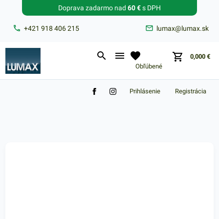
Doprava zadarmo nad
60 €
s DPH
Zabudnuté heslo?
+421 918 406 215
lumax@lumax.sk
E-mail
0,000
€
Obľúbené
Prihlásenie
Registrácia
Nákupný košík je prázdny