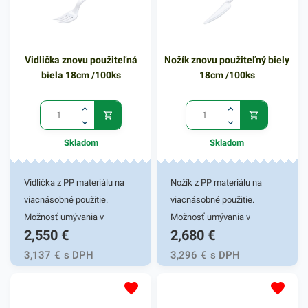
vodou si perfektne poradí s
rôznymi nečistotami. Na
navlhčený povrch predmetov
jednoducho naneste aktívny
Vidlička znovu použiteľná
Nožík znovu použiteľný biely
prášok jemným trením
biela 18cm /100ks
18cm /100ks
hubkou alebo handrou.
Čistiaci prostriedok má
hmotnosť 400g. V našej
širokej ponuke nájdete
Skladom
Skladom
ďalšie podobné produkty.
Vidlička z PP materiálu na
Nožík z PP materiálu na
viacnásobné použitie.
viacnásobné použitie.
Možnosť umývania v
Možnosť umývania v
2,550
€
2,680
€
umývačke. Dĺžka 18cm,
umývačke. Dĺžka 18cm,
100ks v balení.
100ks v balení.
3,137
€
s DPH
3,296
€
s DPH