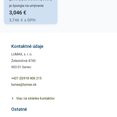
povrchu nalejte prípravok na
je špongia na umývanie
3,046
€
špongiu/handričku alebo
povrchov. šírka stierky: 20
priamo na znečistený povrch.
cmdĺžka rúčky: 50 cm
3,746
€
s DPH
Kontaktné údaje
LUMAX, s. r. o.
Železničná 4745
903 01 Senec
+421 (0)918 406 215
lumax@lumax.sk
Viac na stránke kontaktov
Ostatné