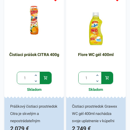
Čistiaci prášok CITRA 400g
Flore WC gél 400ml
Skladom
Skladom
Práškový čistiaci prostriedok
Čistiaci prostriedok Grawex
Citra je skvelým a
WC gél 400ml nachádza
nepostrádateľným
svoje uplatnenie v kúpeľni
2,079
€
2,749
€
pomocníkom vo vašej
vašej domácnosti. Je