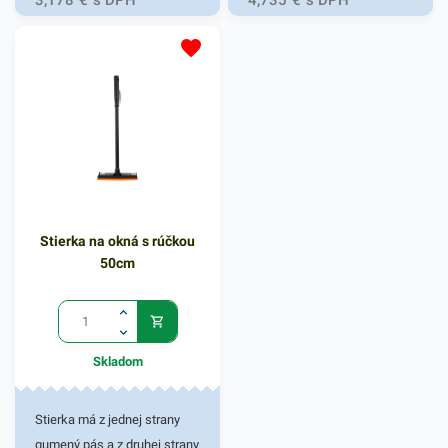
3,178
€
s DPH
4,735
€
s DPH
na umývanie rôznych
znečistených plôch a
povrchov. Vyznačuje sa
svojou sviežou intenzívnou
vôňou, vďaka ktorej krásne
prevonia priestor. Je určený
predovšetkým na bežné
umývanie podláh a povrchov
z PVC, plastu, linolea,
Stierka na okná s rúčkou
mramoru a dlaždíc
50cm
rozličného druhu. Tento
čistiaci prostriedok
spoľahlivo odstráni mastnotu
a zaschnutú špinu.
Skladom
Uchovávajte mimo dosahu
detí. Použitie je jednoduché -
80 ml prípravku na 5 l vody.
Stierka má z jednej strany
Pri silnom znečistení
gumený pás a z druhej strany