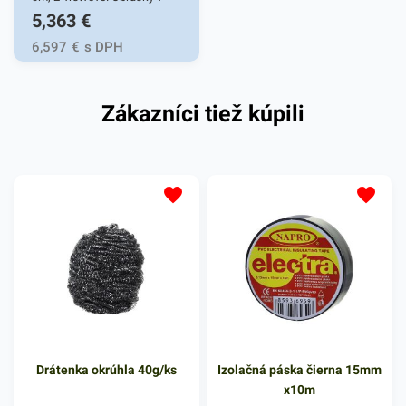
5,363
€
bielej farbe v balení 50ks.
Používajú sa v reštauráciách,
6,597
€
s DPH
v domácnostiach a pod.
Dvojvrstvové prevedenie
Zákazníci tiež kúpili
kvalitného papiera poskytne
kvalitnú službu užívateľovi a
dodá eleganciu pri
servírovaní jedál. Farba: biela
Drátenka okrúhla 40g/ks
Izolačná páska čierna 15mm
x10m