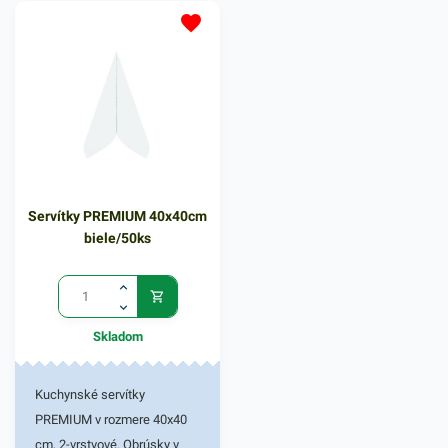
domácnostiach a pod.
Dvojvrstvové prevedenie
kvalitného papiera poskytne
kvalitnú službu užívateľovi a
dodá eleganciu pri
servírovaní jedál. Farba:
žltozelená
Servítky PREMIUM 40x40cm
biele/50ks
Skladom
Kuchynské servítky
PREMIUM v rozmere 40x40
cm, 2-vrstvové. Obrúsky v