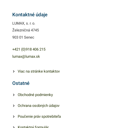
gastroslužbách. Svoje
využitie nájdu aj v bežných
Kontaktné údaje
domácnostiach.
LUMAX, s. r. o.
Miktroténové vrecká v
Železničná 4745
rozmere 30x40 cm. Hrúbka:
903 01 Senec
12my
+421 (0)918 406 215
lumax@lumax.sk
Viac na stránke kontaktov
Ostatné
Obchodné podmienky
Ochrana osobných údajov
Poučenie práv spotrebiteľa
Kontaktný formulár