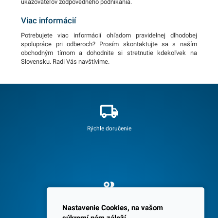
ukazovateľov zodpovedného podnikania.
Viac informácií
Potrebujete viac informácií ohľadom pravidelnej dlhodobej
spolupráce pri odberoch? Prosím skontaktujte sa s naším
obchodným tímom a dohodnite si stretnutie kdekoľvek na
Slovensku. Radi Vás navštívime.
Rýchle doručenie
Spokojných 3600 zákazníkov
Nastavenie Cookies, na vašom