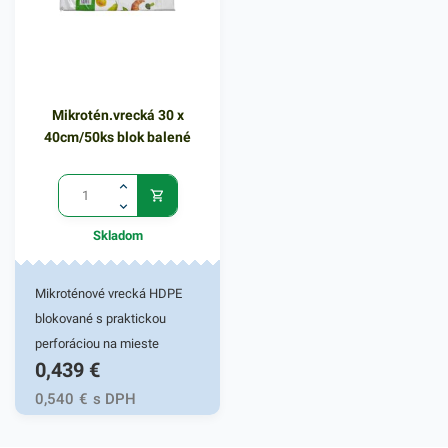
Miktroténové vrecká v
rozmere 30x40 cm. Hrúbka:
12my
Mikrotén.vrecká 30 x
40cm/50ks blok balené
Skladom
Mikroténové vrecká HDPE
blokované s praktickou
perforáciou na mieste
0,439
€
odtrhnutia. Používajú sa na
uchovanie a uskladnenie
0,540
€
s DPH
potravín, ovocia a zeleniny,
pečiva, v mäsiarstvach a