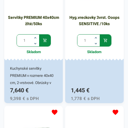
Servítky PREMIUM 40x40cm
Hyg.vreckovky 3vrst. Ooops
žlté/50ks
SENSITIVE /10ks
Skladom
Skladom
Kuchynské servítky
PREMIUM v rozmere 40x40
cm, 2-vrstvové. Obrúsky v
7,640
€
1,445
€
žltej farbe v balení 50ks.
Používajú sa v reštauráciách,
9,398
€
s DPH
1,778
€
s DPH
v domácnostiach a pod.
Dvojvrstvové prevedenie
kvalitného papiera poskytne
kvalitnú službu užívateľovi a