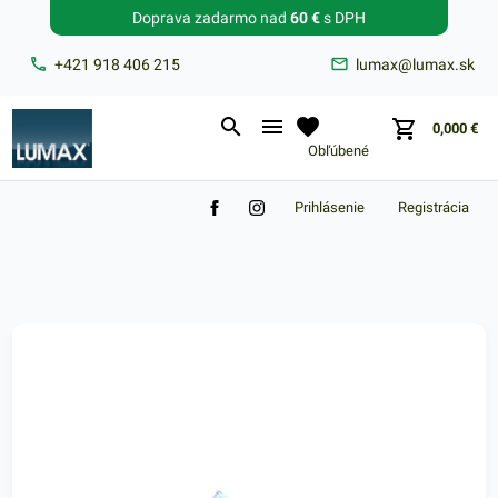
Doprava zadarmo nad
60 €
s DPH
Zabudnuté heslo?
+421 918 406 215
lumax@lumax.sk
E-mail
0,000
€
Obľúbené
Prihlásenie
Registrácia
Nákupný košík je prázdny