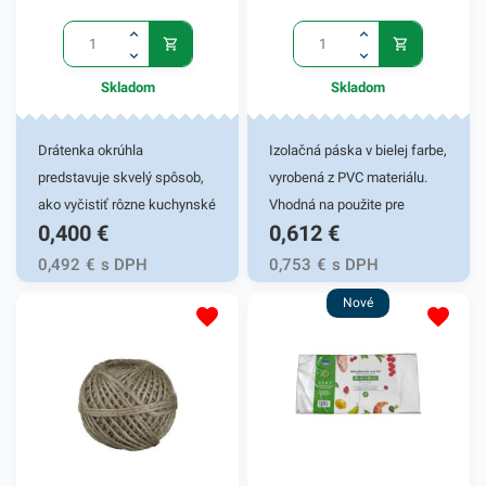
Skladom
Skladom
Drátenka okrúhla
Izolačná páska v bielej farbe,
predstavuje skvelý spôsob,
vyrobená z PVC materiálu.
ako vyčistiť rôzne kuchynské
Vhodná na použite pre
0,400
€
0,612
€
predmety. Poradí s
domácich kutilov, ale aj
pripálenými hrncami,
elektroprofíkov. Spoľahlivo
0,492
€
s DPH
0,753
€
s DPH
panvicami a odolnou špinou
odiizoluje a označí káble.
Nové
na sporáku a inými miestami
Dĺžka návinu 10m a šírke15
vo vašej kuchyni. Rýchlo a
mm. Odolnosť je 20 N/cm.
bez poškriabania odstráni
Izolačné pásky skladom.
mastnotu a pripečené
omrvinky. Drátenka je
precízne upletená z
oceľových drôtikov. Má