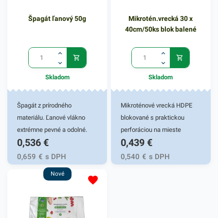
okrúhly tvar, ktorý sa ľahko
Špagát ľanový 50g
Mikrotén.vrecká 30 x
prispôsobí a dostane tak do
40cm/50ks blok balené
všetkých rohov a okrajov
čistených predmetov.
Drôtenku možno ľahko umyť,
bude tak vždy pripravená na
Skladom
Skladom
dôkladné vyčistenie ďalšieho
kusu riadu či iných plôch. V
balení nájdete 1ks okrúhlej
Špagát z prírodného
Mikroténové vrecká HDPE
drôtenky 40g.
materiálu. Ľanové vlákno
blokované s praktickou
extrémne pevné a odolné.
perforáciou na mieste
0,536
€
0,439
€
Svoje využitie si nájde pri
odtrhnutia. Používajú sa na
uskladňovaní, pri balíkovej
uchovanie a uskladnenie
0,659
€
s DPH
0,540
€
s DPH
preprave, pri archivácii, v
potravín, ovocia a zeleniny,
Nové
kanceláriách aj
pečiva, v mäsiarstvach a
domácnostiach.Návin na
gastroslužbách. Svoje
cievke cca 50m.
využitie nájdu aj v bežných
domácnostiach.