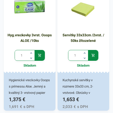
dodá eleganciu pri
servírovaní jedál. Farba: biela
Hyg.vreckovky 3vrst. Ooops
Servítky 33x33cm /2vrst. /
ALOE /10ks
50ks žltozelené
Skladom
Skladom
Hygienické vreckovky Ooops
Kuchynské servítky v
s prímesou Aloe. Jemný a
rozmere 33x33 cm, 2-
kvalitný 3- vrstvový papier
vrstvové. Obrúsky v
1,375
€
1,653
€
pre šetrný kontakt s
žltozelenej farbe v balení
pokožkou. Balené po 10 ks.
50ks. Používajú sa v
1,691
€
s DPH
2,033
€
s DPH
reštauráciách, v