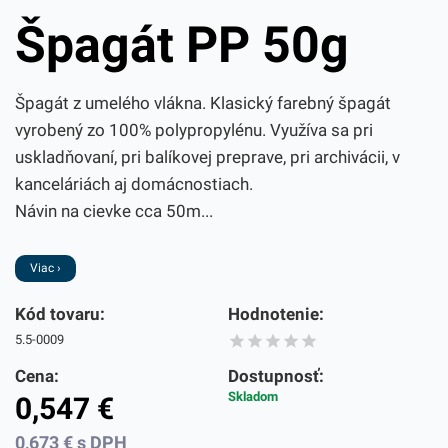
Špagát PP 50g
Špagát z umelého vlákna. Klasický farebný špagát
vyrobený zo 100% polypropylénu. Využíva sa pri
uskladňovaní, pri balíkovej preprave, pri archivácii, v
kanceláriách aj domácnostiach.
Návin na cievke cca 50m...
Viac ›
Kód tovaru:
Hodnotenie:
5.5-0009
Cena:
Dostupnosť:
Skladom
0,547
€
0,673
€
s DPH