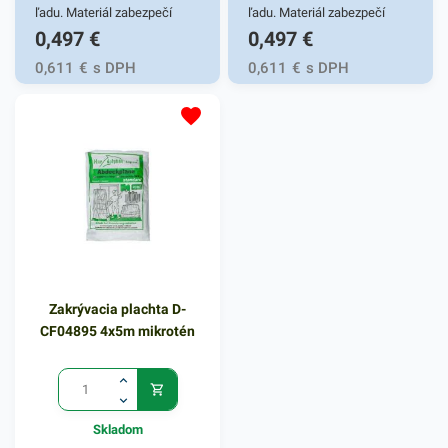
produkty, ktoré vás zaručene
produkty, ktoré vás zaručene
ľadu. Materiál zabezpečí
ľadu. Materiál zabezpečí
0,497
€
0,497
€
oslovia. Hrúbka 40 mikrónov.
oslovia. Hrúbka 40 mikrónov.
pohodlné uskladnenie
pohodlné uskladnenie
ľadových kociek v
ľadových kociek v
0,611
€
s DPH
0,611
€
s DPH
mrazničke.
mrazničke.
Zakrývacia plachta D-
CF04895 4x5m mikrotén
Skladom