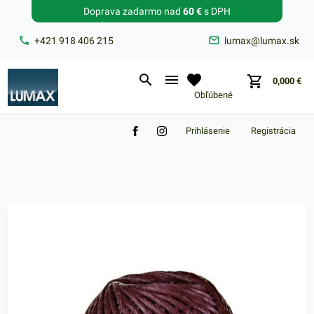
Doprava zadarmo nad
60 €
s DPH
Zabudnuté heslo?
+421 918 406 215
lumax@lumax.sk
E-mail
0,000
€
Obľúbené
Prihlásenie
Registrácia
Nákupný košík je prázdny