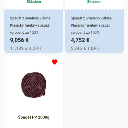
Skladom
Skladom
Špagát z umelého vlákna.
Špagát z umelého vlákna.
Klasický farebný špagát
Klasický farebný špagát
vyrobený zo 100%
vyrobený zo 100%
9,056
€
4,752
€
polypropylénu. Využíva sa pri
polypropylénu. Využíva sa pri
uskladňovaní, pri balíkovej
uskladňovaní, pri balíkovej
11,139
€
s DPH
5,845
€
s DPH
preprave, pri archivácii, v
preprave, pri archivácii, v
kanceláriách aj
kanceláriách aj
domácnostiach.Návin na
domácnostiach.Návin na
cievke cca 1000m.Farba:
cievke cca 500m.Farba:
podľa aktuálnej ponuky
podľa aktuálnej ponuky
Špagát PP 2000g