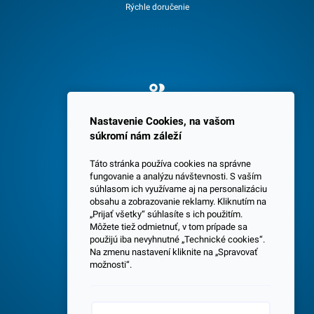
Rýchle doručenie
Spokojných 3600 zákazníkov
Nastavenie Cookies, na vašom
súkromí nám záleží
Táto stránka používa cookies na správne
fungovanie a analýzu návštevnosti. S vaším
súhlasom ich využívame aj na personalizáciu
obsahu a zobrazovanie reklamy. Kliknutím na
„Prijať všetky“ súhlasíte s ich použitím.
Centrála a predajňa v Senci
Môžete tiež odmietnuť, v tom prípade sa
použijú iba nevyhnutné „Technické cookies“.
Na zmenu nastavení kliknite na „Spravovať
možnosti“.