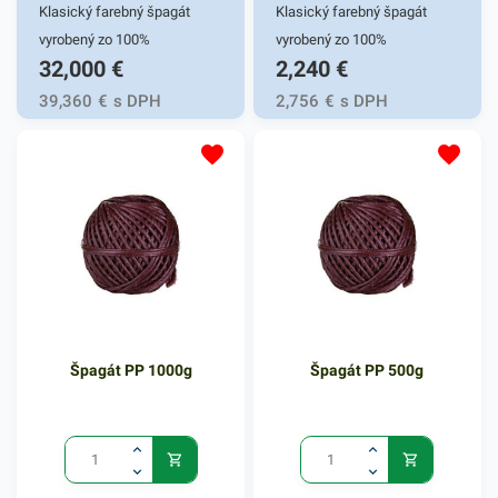
Klasický farebný špagát
Klasický farebný špagát
vyrobený zo 100%
vyrobený zo 100%
32,000
€
2,240
€
polypropylénu. Využíva sa pri
polypropylénu. Využíva sa pri
uskladňovaní, pri balíkovej
uskladňovaní, pri balíkovej
39,360
€
s DPH
2,756
€
s DPH
preprave, pri archivácii, v
preprave, pri archivácii, v
kanceláriách aj
kanceláriách aj
domácnostiach.Návin na
domácnostiach.Návin na
cievke cca 5000m.Farba:
cievke cca 250m.Farba:
podľa aktuálnej ponuky
podľa aktuálnej ponuky
Špagát PP 1000g
Špagát PP 500g