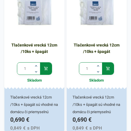
Tlačenkové vrecká 12cm
Tlačenkové vrecká 12cm
/10ks + špagát
/10ks + špagát
Skladom
Skladom
Tlačenkové vrecká 12cm
Tlačenkové vrecká 12cm
/10ks + špagát sú vhodné na
/10ks + špagát sú vhodné na
domácu či priemyselnú
domácu či priemyselnú
0,690
€
0,690
€
výrobu lahodnej mäsovej či
výrobu lahodnej mäsovej či
vaječnej tlačenky. Vrecká sú
vaječnej tlačenky. Vrecká sú
0,849
€
s DPH
0,849
€
s DPH