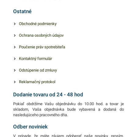
poskytuje jednoduchú
Ostatné
manipuláciu. Výhodné
balenie obsahuje plachtu s
Obchodné podmienky
rozmerom 4x5 m. V našej
Ochrana osobných údajov
ponuke nájdete ďalšie
podobné produkty, ktoré vás
Poučenie práv spotrebiteľa
zaručene oslovia.
Kontaktný formulár
Odstúpenie od zmluvy
Reklamačný protokol
Dodanie tovaru od 24 - 48 hod
Pokiaľ obdržíme Vašu objednávku do 10.00 hod. a tovar je
skladom, Vaša objednávka bude vybavená a dodaná do
nasledujúceho pracovného dňa.
Odber noviniek
V prípade, že máte záujem odoberať naše novinky, prosím,