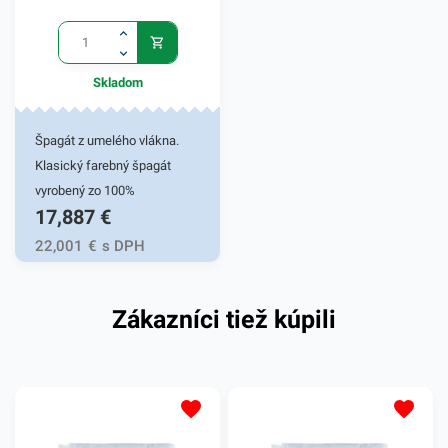
Skladom
Špagát z umelého vlákna.
Klasický farebný špagát
vyrobený zo 100%
17,887
€
polypropylénu. Využíva sa pri
uskladňovaní, pri balíkovej
22,001
€
s DPH
preprave, pri archivácii, v
kanceláriách aj
Zákazníci tiež kúpili
domácnostiach.Návin na
cievke cca 2000m.Farba:
podľa aktuálnej ponuky