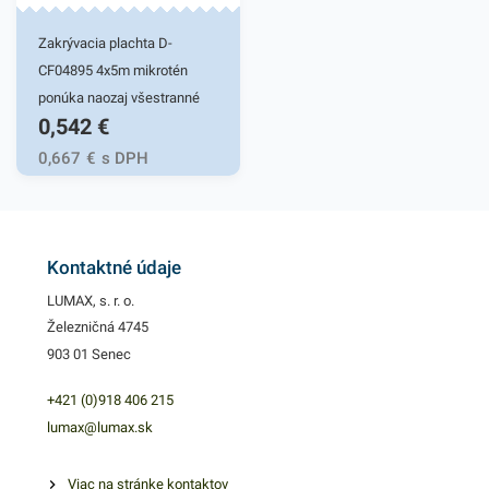
Zakrývacia plachta D-
CF04895 4x5m mikrotén
ponúka naozaj všestranné
0,542
€
použitie. Svoje uplatnenie
nachádza pri rôznych
0,667
€
s DPH
stavbárskych činnostiach
alebo pri sťahovaní.
Univerzálna zakrývacia
plachta sa používa na
Kontaktné údaje
ochranu rôznych predmetov
LUMAX, s. r. o.
počas renovácie a iných
Železničná 4745
činnostiach, ktoré ich môžu
903 01 Senec
znečistiť. Plachta zabráni
prenikaniu nežiaducich
+421 (0)918 406 215
nečistôt na zakryté objekty.
lumax@lumax.sk
Je vyrobená z pevného a
odolného mikroténu a
Viac na stránke kontaktov