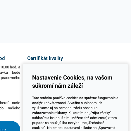
hod
Certifikát kvality
10.00 hod. a
Všetky naše výrobky disponujú slovenským i
návka bude
európskym certifikátom kvality, čo považujeme za
Nastavenie Cookies, na vašom
o pracovného
jeden z dôležitých ukazovateľov zodpovedného
podnikania.
súkromí nám záleží
Viac informácií
Táto stránka používa cookies na správne fungovanie a
berať naše
Potrebujete viac informácií ohľadom pravidelnej
analýzu návštevnosti. S vaším súhlasom ich
využívame aj na personalizáciu obsahu a
 do našeho
dlhodobej spolupráce pri odberoch? Prosím
zobrazovanie reklamy. Kliknutím na „Prijať všetky“
skontaktujte sa s naším obchodným tímom a
súhlasíte s ich použitím. Môžete tiež odmietnuť, v tom
dohodnite si stretnutie kdekoľvek na Slovensku.
prípade sa použijú iba nevyhnutné „Technické
Radi Vás navštívime.
cookies“. Na zmenu nastavení kliknite na „Spravovať
niek