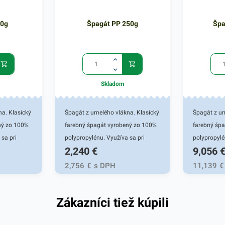
50g
Špagát PP 250g
Špa
Skladom
a. Klasický
Špagát z umelého vlákna. Klasický
Špagát z um
ný zo 100%
farebný špagát vyrobený zo 100%
farebný šp
sa pri
polypropylénu. Využíva sa pri
polypropylé
2,240
€
9,056
ovej
uskladňovaní, pri balíkovej
uskladňovaní
 v
preprave, pri archivácii, v
preprave, pri
2,756
€
s DPH
11,139
€
kanceláriách aj
kanceláriác
a cievke
domácnostiach.Návin na cievke
domácnosti
Zákazníci tiež kúpili
aktuálnej
cca 250m.Farba: podľa aktuálnej
cca 1000m.
ponuky
ponuky