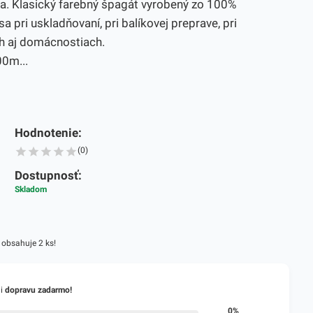
a. Klasický farebný špagát vyrobený zo 100%
a pri uskladňovaní, pri balíkovej preprave, pri
ách aj domácnostiach.
00m...
Hodnotenie:
(0)
Dostupnosť:
Skladom
 obsahuje 2 ks!
li
dopravu zadarmo!
0%