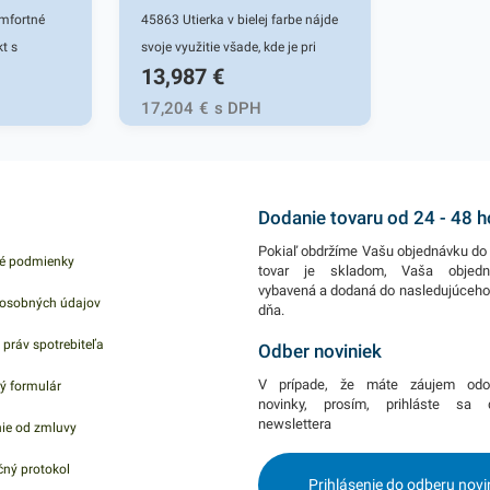
omfortné
45863 Utierka v bielej farbe nájde
t s
svoje využitie všade, kde je pri
13,987
€
a do
vysokej frekvencii nutné udržať
h,
poriadok a čistotu. Zdravotnícke
17,204
€
s DPH
d. Balené v
zariadenia, kuchyne, vyrobné linky,
masiarstva, obchody a pod.
Kvalitný 2- vrstvový papier dobre
saje vlhkosť. Dĺžka návinu
Dodanie tovaru od 24 - 48 
260m.Šírka rolky je 28cm.
Pokiaľ obdržíme Vašu objednávku do 
é podmienky
tovar je skladom, Vaša objed
vybavená a dodaná do nasledujúceh
osobných údajov
dňa.
 práv spotrebiteľa
Odber noviniek
V prípade, že máte záujem odo
ý formulár
novinky, prosím, prihláste sa
newslettera
ie od zmluvy
ný protokol
Prihlásenie do odberu novi