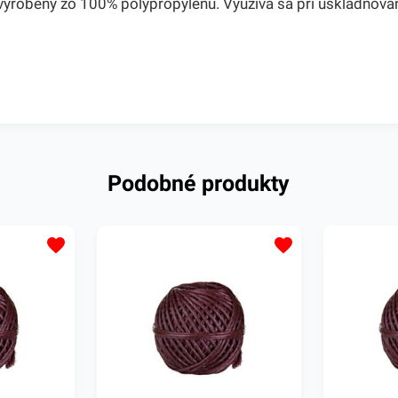
robený zo 100% polypropylénu. Využíva sa pri uskladňovaní, p
Podobné produkty