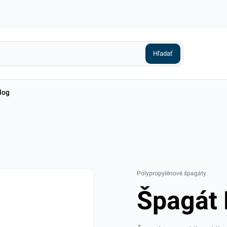
log
Polypropylénové špagáty
Špagát