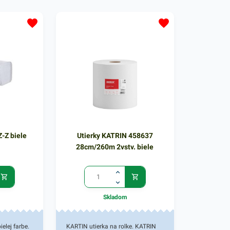
Z-Z biele
Utierky KATRIN 458637
28cm/260m 2vstv. biele
Skladom
ielej farbe.
KARTIN utierka na rolke. KATRIN