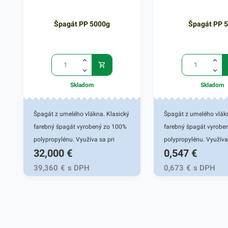
Špagát PP 5000g
Špagát PP 
Skladom
Skladom
Špagát z umelého vlákna. Klasický
Špagát z umelého vlákn
farebný špagát vyrobený zo 100%
farebný špagát vyrobe
polypropylénu. Využíva sa pri
polypropylénu. Využíva 
32,000
€
0,547
€
uskladňovaní, pri balíkovej
uskladňovaní, pri balík
preprave, pri archivácii, v
preprave, pri archivácii,
39,360
€
s DPH
0,673
€
s DPH
kanceláriách aj
kanceláriách aj
domácnostiach.Návin na cievke
domácnostiach.Návin n
cca 5000m.Farba: podľa aktuálnej
cca 50m.Farba: podľa 
ponuky
ponuky