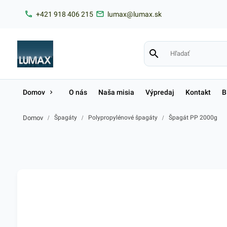
+421 918 406 215
lumax@lumax.sk
Domov
O nás
Naša misia
Výpredaj
Kontakt
B
Domov
/
Špagáty
/
Polypropylénové špagáty
/
Špagát PP 2000g