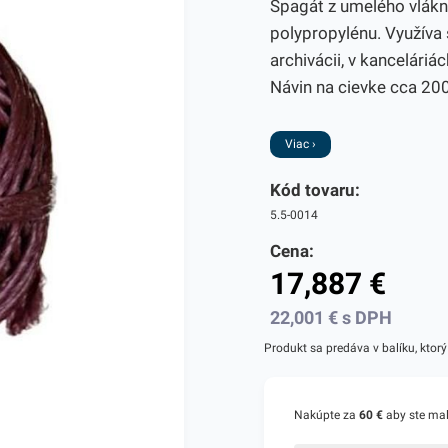
Špagát z umelého vlákn
polypropylénu. Využíva s
archivácii, v kancelári
Návin na cievke cca 20
Viac ›
Kód tovaru:
5.5-0014
Cena:
17,887
€
22,001
€
s DPH
Produkt sa predáva v balíku, ktorý
Nakúpte za
60 €
aby ste ma