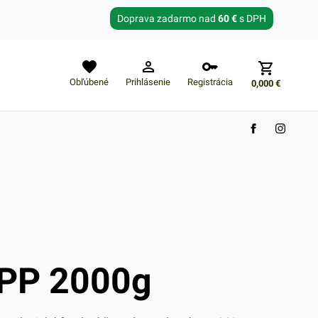
Zabudnuté heslo?
Doprava zadarmo nad
60 €
s DPH
E-mail
Obľúbené
Prihlásenie
Registrácia
0,000
€
Nákupný košík je prázdny
 PP 2000g