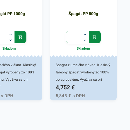
gát PP 1000g
Špagát PP 500g
Skladom
Skladom
elého vlákna. Klasický
Špagát z umelého vlákna. Klasický
agát vyrobený zo 100%
farebný špagát vyrobený zo 100%
nu. Využíva sa pri
polypropylénu. Využíva sa pri
€
4,752
€
, pri balíkovej
uskladňovaní, pri balíkovej
 archivácii, v
preprave, pri archivácii, v
s DPH
5,845
€
s DPH
h aj
kanceláriách aj
ach.Návin na cievke
domácnostiach.Návin na cievke
Farba: podľa aktuálnej
cca 500m.Farba: podľa aktuálnej
ponuky