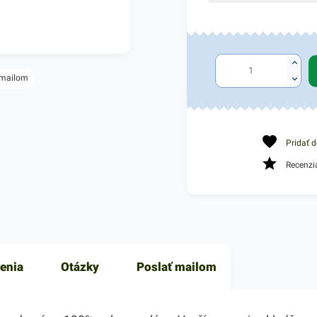
 mailom
Pridať 
Recenzi
enia
Otázky
Poslať mailom