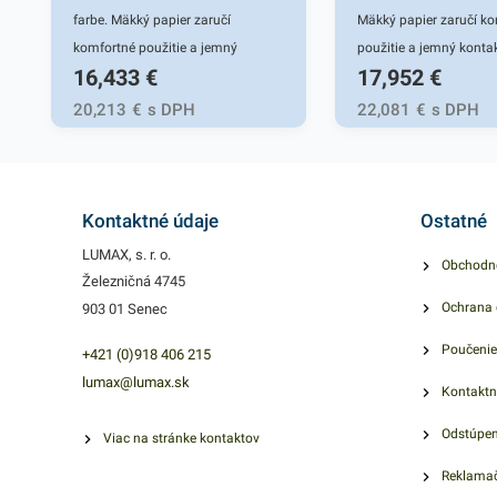
farbe. Mäkký papier zaručí
Mäkký papier zaručí k
komfortné použitie a jemný
použitie a jemný kontak
16,433
€
17,952
€
kontakt s pokožkou. Používajú sa
pokožkou. Používajú s
do zásobníkov na toaletách,
zásobníkov na toaletác
20,213
€
s DPH
22,081
€
s DPH
výdajných pultoch, a pod. Balené v
výdajných pultoch, a po
počte 4000kusov.
počte 4000kusov.
Kontaktné údaje
Ostatné
LUMAX, s. r. o.
Obchodn
Železničná 4745
Ochrana 
903 01 Senec
Poučenie
+421 (0)918 406 215
lumax@lumax.sk
Kontaktn
Odstúpen
Viac na stránke kontaktov
Reklamač