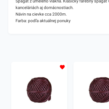
Špagát z umelého vlákna. Klasický farebný špagát vy
kanceláriách aj domácnostiach.
Návin na cievke cca 2000m.
Farba: podľa aktuálnej ponuky