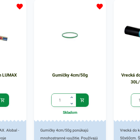
0m LUMAX
Gumičky 4cm/50g
Vrecká d
30L/
Skladom
X. Alobal -
Gumičky 4cm/50g ponúkajú
Vrecká do 
voje
mnohostranné využitie. Používajú
50x60cm. Š