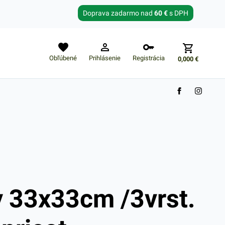
Zabudnuté heslo?
Doprava zadarmo nad
60 €
s DPH
E-mail
Obľúbené
Prihlásenie
Registrácia
0,000
€
Nákupný košík je prázdny
y 33x33cm /3vrst.