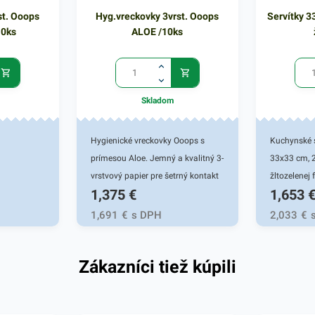
st. Ooops
Hyg.vreckovky 3vrst. Ooops
Servítky 3
10ks
ALOE /10ks
Skladom
Hygienické vreckovky Ooops s
Kuchynské s
prímesou Aloe. Jemný a kvalitný 3-
33x33 cm, 2
vrstvový papier pre šetrný kontakt
žltozelenej 
1,375
€
1,653
s pokožkou. Balené po 10 ks.
Používajú s
domácnosti
1,691
€
s DPH
2,033
€
Dvojvrstvov
papiera pos
Zákazníci tiež kúpili
užívateľovi
servírovaní 