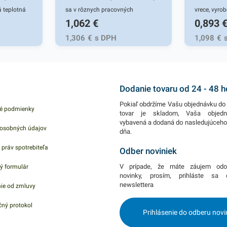
á teplotná
sa v rôznych pracovných
vrece, vyro
1,062
€
0,893
oblastiach ale aj pri univerzálnych
nízkej husto
riepustnosť
činnostiach vo vašej domácnosti.
komunálny 
1,306
€
s DPH
1,098
€
ál a
Gumičky sú vhodné do tých
pružný, tepe
e v každej
oblastí, kde sa narába s
recyklovate
ch a pod.
kancelárskymi potrebami - do
Používajú 
nu je 10m.
kancelárií, školy, firiem, obchodov a
plastovej n
Dodanie tovaru od 24 - 48 
podobne. Vyznačujú sa ich
a na bezko
Pokiaľ obdržíme Vašu objednávku do 
é podmienky
vysokou pružnosťou a praktickou
odpadom. Sv
tovar je skladom, Vaša objed
vybavená a dodaná do nasledujúceh
použiteľnosťou. Vďaka ich
domácnostia
osobných údajov
dňa.
zvýšenej pevnosti perfektne
obchodoch,
 práv spotrebiteľa
poslúžia i v prostredí, ktoré
Balené v 15
Odber noviniek
vyžaduje väčšiu pevnosť a
Farba: čier
V prípade, že máte záujem odo
ý formulár
odolnosť. Balenie obsahuje 50g
mikrónov.
novinky, prosím, prihláste sa
newslettera
ie od zmluvy
gumičiek v zelenom farebnom
prevedení a rozmere 4 cm. V našej
ný protokol
Prihlásenie do odberu novi
ponuke nájdete ďalšie podobné
produkty.