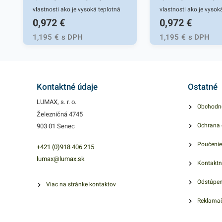
vlastnosti ako je vysoká teplotná
vlastnosti ako je vysok
0,972
€
0,972
€
izolácia, nepriedušnosť,
izolácia, nepriedušnosť,
zachovanie tvaru a nepriepustnosť
zachovanie tvaru a nep
1,195
€
s DPH
1,195
€
s DPH
využíva pri príprave jedál a
využíva pri príprave jed
pokrmov. Miesto si nájde v každej
pokrmov. Miesto si nájd
kuchyni, pri grilovačkách a pod.
kuchyni, pri grilovačká
Šírka 30cm, dĺžka návinu je 10m.
Šírka 30cm, dĺžka návi
Kontaktné údaje
Ostatné
LUMAX, s. r. o.
Obchodn
Železničná 4745
Ochrana 
903 01 Senec
Poučenie
+421 (0)918 406 215
lumax@lumax.sk
Kontaktn
Odstúpen
Viac na stránke kontaktov
Reklamač