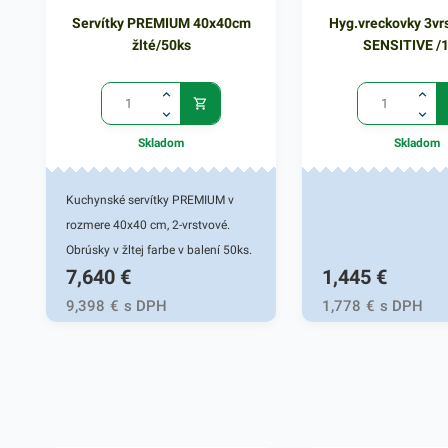
Servítky PREMIUM 40x40cm
Hyg.vreckovky 3vr
žlté/50ks
SENSITIVE /
Skladom
Skladom
Kuchynské servítky PREMIUM v
rozmere 40x40 cm, 2-vrstvové.
Obrúsky v žltej farbe v balení 50ks.
7,640
€
1,445
€
Používajú sa v reštauráciách, v
domácnostiach a pod.
9,398
€
s DPH
1,778
€
s DPH
Dvojvrstvové prevedenie kvalitného
papiera poskytne kvalitnú službu
užívateľovi a dodá eleganciu pri
servírovaní jedál. Farba: biela