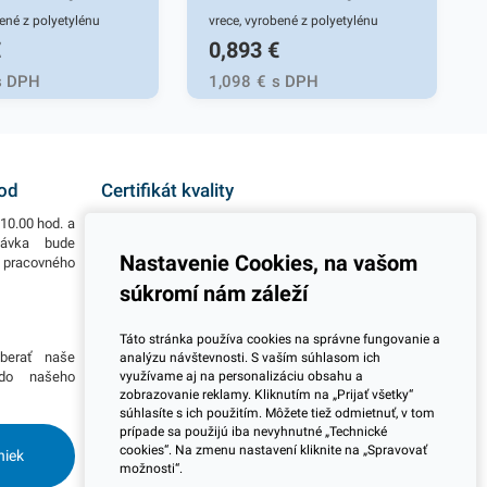
bené z polyetylénu
vrece, vyrobené z polyetylénu
€
0,893
€
ty. Vrece na
nízkej hustoty. Vrece na
a triedený odpad,
komunálny a triedený odpad,
s DPH
1,098
€
s DPH
lne odolný,
pružný, tepelne odolný,
ľný a tvárny materiál.
recyklovateľný a tvárny materiál.
sa ako ochrana
Používajú sa ako ochrana
ádoby pred znečistením
plastovej nádoby pred znečistením
hod
Certifikát kvality
ntaktnú manipuláciu s
a na bezkontaktnú manipuláciu s
10.00 hod. a
Všetky naše výrobky disponujú slovenským i
oje využitie nájdu v
odpadom. Svoje využitie nájdu v
návka bude
európskym certifikátom kvality, čo považujeme za
Nastavenie Cookies, na vašom
o pracovného
jeden z dôležitých ukazovateľov zodpovedného
ch, kanceláriách,
domácnostiach, kanceláriách,
podnikania.
súkromí nám záleží
 prevádzkach a pod.
obchodoch, prevádzkach a pod.
 ks bloku. Objem: 30l
Balené v 15 ks bloku. Objem: 30l
Viac informácií
Táto stránka používa cookies na správne fungovanie a
na Hrúbka: 28
Farba: čierna Hrúbka: 28
berať naše
Potrebujete viac informácií ohľadom pravidelnej
analýzu návštevnosti. S vaším súhlasom ich
mikrónov.
 do našeho
dlhodobej spolupráce pri odberoch? Prosím
využívame aj na personalizáciu obsahu a
zobrazovanie reklamy. Kliknutím na „Prijať všetky“
skontaktujte sa s naším obchodným tímom a
súhlasíte s ich použitím. Môžete tiež odmietnuť, v tom
dohodnite si stretnutie kdekoľvek na Slovensku.
prípade sa použijú iba nevyhnutné „Technické
Radi Vás navštívime.
cookies“. Na zmenu nastavení kliknite na „Spravovať
niek
možnosti“.