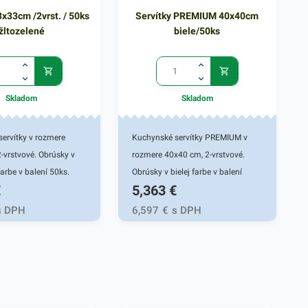
3x33cm /2vrst. / 50ks
Servítky PREMIUM 40x40cm
žltozelené
biele/50ks
Skladom
Skladom
ervítky v rozmere
Kuchynské servítky PREMIUM v
-vrstvové. Obrúsky v
rozmere 40x40 cm, 2-vrstvové.
farbe v balení 50ks.
Obrúsky v bielej farbe v balení
€
5,363
€
a v reštauráciách, v
50ks. Používajú sa v
ach a pod.
reštauráciách, v domácnostiach a
s DPH
6,597
€
s DPH
é prevedenie kvalitného
pod. Dvojvrstvové prevedenie
kytne kvalitnú službu
kvalitného papiera poskytne
 a dodá eleganciu pri
kvalitnú službu užívateľovi a dodá
jedál. Farba: žltozelená
eleganciu pri servírovaní jedál.
Farba: biela