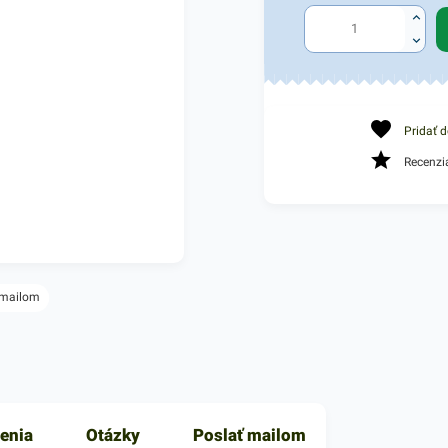
Pridať 
Recenzi
 mailom
enia
Otázky
Poslať mailom