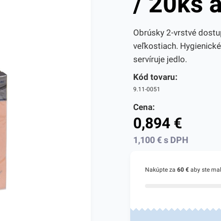
/ 20ks a
Obrúsky 2-vrstvé dostu
veľkostiach. Hygienick
servíruje jedlo.
Kód tovaru:
9.11-0051
Cena:
0,894
€
1,100
€
s DPH
Nakúpte za
60 €
aby ste ma