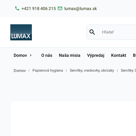
+421 918 406 215
lumax@lumax.sk
Domov
O nás
Naša misia
Výpredaj
Kontakt
B
Domov
/
Papierová hygiena
/
Servítky, vreckovky, obrúsky
/
Servítky 